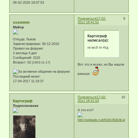
06-02-2026 18:07:53
Поделиться
17-02-
9
sssmmm
2012 18:41:51
Майор
Картограф
Откуда:
Львов
написал(а):
Зарегистрирован
: 30-12-2010
гв мсб тп 4тд
Провел на форуме:
2 месяца 4 дня
Сообщений:
3110
Возраст:
62
[1963-11-17]
Вот это я искал, но Вы нашли
.:
раньше.
Последний визит:
17-04-2017 11:19:37
Поделиться
17-02-
10
Картограф
2012 18:41:54
Подполковник
А это кто?