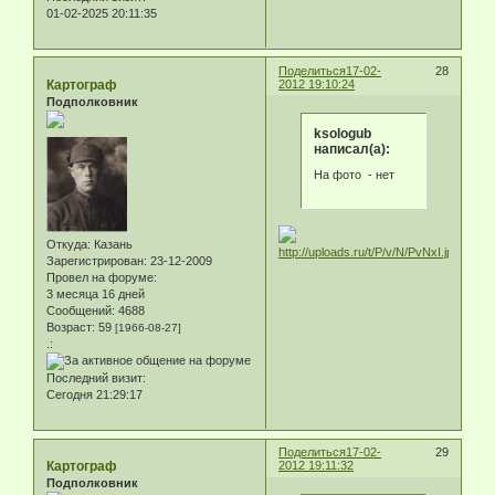
01-02-2025 20:11:35
Поделиться
17-02-
28
Картограф
2012 19:10:24
Подполковник
ksologub
написал(а):
На фото - нет
Откуда:
Казань
Зарегистрирован
: 23-12-2009
Провел на форуме:
3 месяца 16 дней
Сообщений:
4688
Возраст:
59
[1966-08-27]
.:
Последний визит:
Сегодня 21:29:17
Поделиться
17-02-
29
Картограф
2012 19:11:32
Подполковник