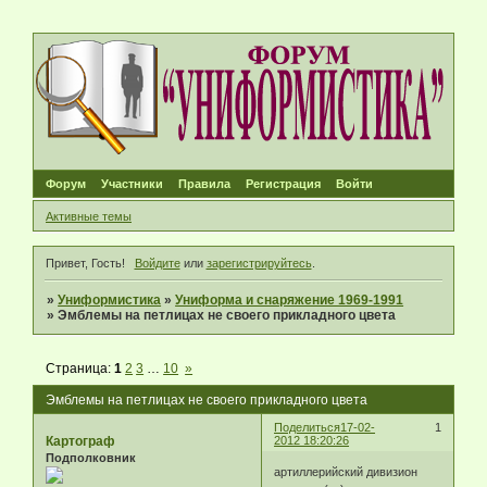
Форум
Участники
Правила
Регистрация
Войти
Активные темы
Привет, Гость!
Войдите
или
зарегистрируйтесь
.
»
Униформистика
»
Униформа и снаряжение 1969-1991
»
Эмблемы на петлицах не своего прикладного цвета
Страница:
1
2
3
…
10
»
Эмблемы на петлицах не своего прикладного цвета
Поделиться
17-02-
1
Картограф
2012 18:20:26
Подполковник
артиллерийский дивизион