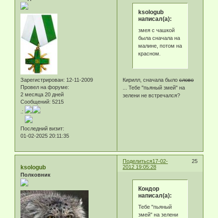
ksologub
написал(а):
змея с чашкой
была сначала на
малине, потом на
красном.
Зарегистрирован
: 12-11-2009
Кирилл, сначала было
слово
Провел на форуме:
... Тебе "пьяный змей" на
2 месяца 20 дней
зелени не встречался?
Сообщений:
5215
.:
Последний визит:
01-02-2025 20:11:35
Поделиться
17-02-
25
ksologub
2012 19:05:28
Полковник
Кондор
написал(а):
Тебе "пьяный
змей" на зелени