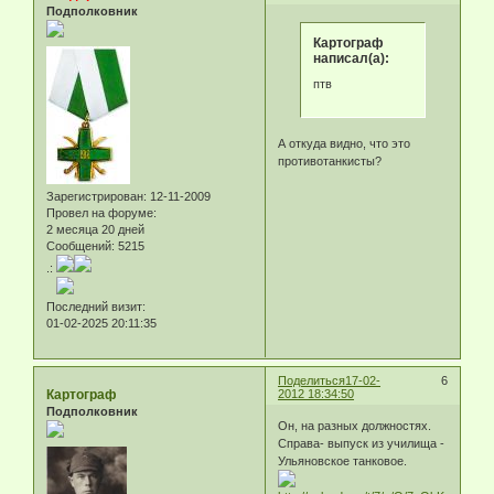
Подполковник
Картограф
написал(а):
птв
А откуда видно, что это
противотанкисты?
Зарегистрирован
: 12-11-2009
Провел на форуме:
2 месяца 20 дней
Сообщений:
5215
.:
Последний визит:
01-02-2025 20:11:35
Поделиться
17-02-
6
Картограф
2012 18:34:50
Подполковник
Он, на разных должностях.
Справа- выпуск из училища -
Ульяновское танковое.