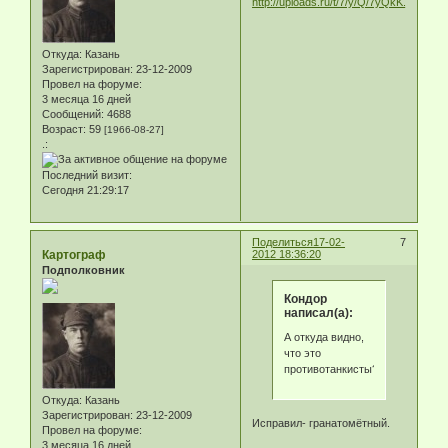
Откуда:
Казань
Зарегистрирован
: 23-12-2009
Провел на форуме:
3 месяца 16 дней
Сообщений:
4688
Возраст:
59
[1966-08-27]
.:
Последний визит:
Сегодня 21:29:17
Поделиться
17-02-
7
Картограф
2012 18:36:20
Подполковник
Кондор
написал(а):
А откуда видно,
что это
противотанкисты?
Откуда:
Казань
Зарегистрирован
: 23-12-2009
Исправил- гранатомётный.
Провел на форуме:
3 месяца 16 дней