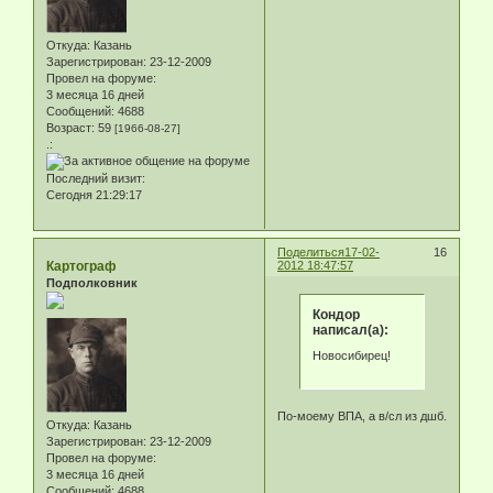
Откуда:
Казань
Зарегистрирован
: 23-12-2009
Провел на форуме:
3 месяца 16 дней
Сообщений:
4688
Возраст:
59
[1966-08-27]
.:
Последний визит:
Сегодня 21:29:17
Поделиться
17-02-
16
Картограф
2012 18:47:57
Подполковник
Кондор
написал(а):
Новосибирец!
По-моему ВПА, а в/сл из дшб.
Откуда:
Казань
Зарегистрирован
: 23-12-2009
Провел на форуме:
3 месяца 16 дней
Сообщений:
4688