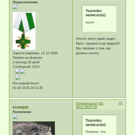
Подполковник
Tsarenko
написал(а):
носят
Носить могут даже орден
Мать -героиня (сам видел)!!!
Мы говорим о том, как
Зарегистрирован
: 12-11-2009
должны носить.
Провел на форуме:
2 месяца 20 дней
Сообщений:
5215
.:
Последний визит:
01-02-2025 20:11:35
Поделиться
17-02-
21
ksologub
2012 18:57:19
Полковник
Tsarenko
написал(а):
Понятно, что