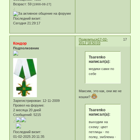
Возраст:
59
[1966-08-27]
.:
Последний визит:
Сегодня 21:29:17
Поделиться
17-02-
17
Кондор
2012 18:50:03
Подполковник
Tsarenko
написал(а):
медики сами по
себе
Максим, это как, они же не
кошки?
Зарегистрирован
: 12-11-2009
Провел на форуме:
Tsarenko
2 месяца 20 дней
написал(а):
Сообщений:
5215
.:
выходим на
схему: цвет
петлицы - по
Последний визит:
01-02-2025 20:11:35
полку, эмблема -