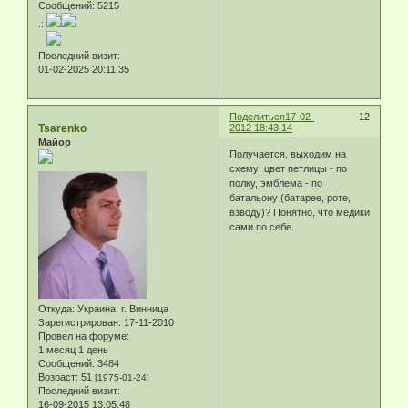
Сообщений:
5215
.:
Последний визит:
01-02-2025 20:11:35
Поделиться
17-02-
12
Tsarenko
2012 18:43:14
Майор
Получается, выходим на
схему: цвет петлицы - по
полку, эмблема - по
батальону (батарее, роте,
взводу)? Понятно, что медики
сами по себе.
Откуда:
Украина, г. Винница
Зарегистрирован
: 17-11-2010
Провел на форуме:
1 месяц 1 день
Сообщений:
3484
Возраст:
51
[1975-01-24]
Последний визит:
16-09-2015 13:05:48