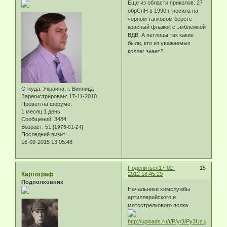
Еще из области приколов: 27
обрСпН в 1990 г. носила на
черном танковом берете
красный флажок с эмблемкой
ВДВ. А петлицы так какие
были, кто из уважаемых
коллег знает?
Откуда:
Украина, г. Винница
Зарегистрирован
: 17-11-2010
Провел на форуме:
1 месяц 1 день
Сообщений:
3484
Возраст:
51
[1975-01-24]
Последний визит:
16-09-2015 13:05:48
Поделиться
17-02-
15
Картограф
2012 18:45:29
Подполковник
Начальники химслужбы
артиллерийского и
мотострелкового полка