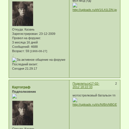
мсп мсд (тд)
Откуда:
Казань
Зарегистрирован
: 23-12-2009
Провел на форуме:
3 месяца 16 дней
Сообщений:
4688
Возраст:
59
[1966-08-27]
.:
Последний визит:
Сегодня 21:29:17
Поделиться
17-02-
2
Картограф
2012 18:22:33
Подполковник
мотострелковый батальон тп
Откуда:
Казань