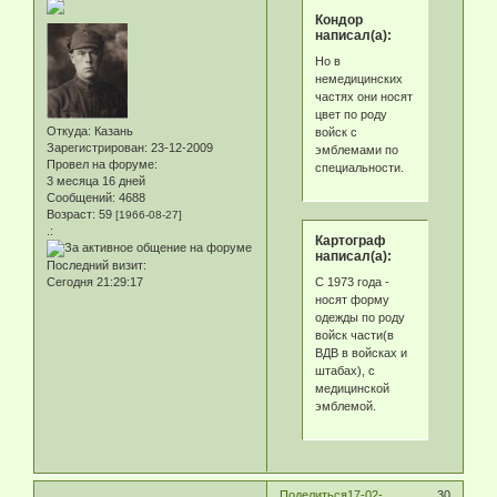
Кондор
написал(а):
Но в
немедицинских
частях они носят
цвет по роду
Откуда:
Казань
войск с
Зарегистрирован
: 23-12-2009
эмблемами по
Провел на форуме:
специальности.
3 месяца 16 дней
Сообщений:
4688
Возраст:
59
[1966-08-27]
.:
Картограф
написал(а):
Последний визит:
С 1973 года -
Сегодня 21:29:17
носят форму
одежды по роду
войск части(в
ВДВ в войсках и
штабах), с
медицинской
эмблемой.
Поделиться
17-02-
30