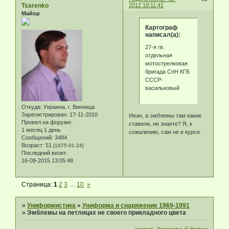
Tsarenko
2012 19:11:41
Майор
Картограф
написал(а):
27-я гв.
отдельная
мотострелковая
бригада СпН КГБ
СССР-
васильковый
Откуда:
Украина, г. Винница
Зарегистрирован
: 17-11-2010
Иван, а эмблемы там какие
Провел на форуме:
ставили, не знаете? Я, к
1 месяц 1 день
сожалению, сам не в курсе.
Сообщений:
3484
Возраст:
51
[1975-01-24]
Последний визит:
16-09-2015 13:05:48
Страница:
1
2
3
…
10
»
»
Униформистика
»
Униформа и снаряжение 1969-1991
»
Эмблемы на петлицах не своего прикладного цвета
создать бесплатный форум