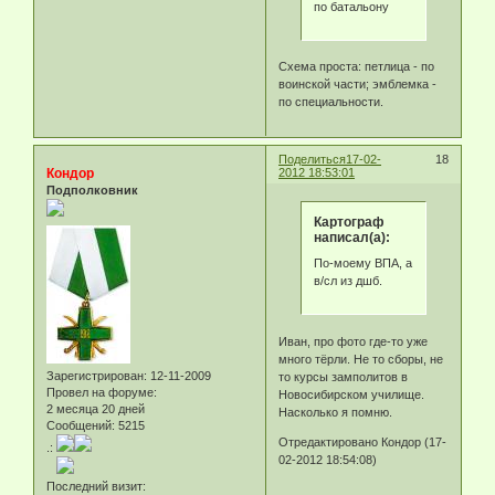
по батальону
Схема проста: петлица - по
воинской части; эмблемка -
по специальности.
Поделиться
17-02-
18
Кондор
2012 18:53:01
Подполковник
Картограф
написал(а):
По-моему ВПА, а
в/сл из дшб.
Иван, про фото где-то уже
много тёрли. Не то сборы, не
Зарегистрирован
: 12-11-2009
то курсы замполитов в
Провел на форуме:
Новосибирском училище.
2 месяца 20 дней
Насколько я помню.
Сообщений:
5215
Отредактировано Кондор (17-
.:
02-2012 18:54:08)
Последний визит: