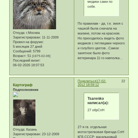
медики сами по
себе.
По правилам - да, т.е. змея с
чашкой была сначала на
Откуда:
г.Москва
малине, потом на красном.
Зарегистрирован
: 11-11-2009
Но приходилось видеть фото
Провел на форуме:
медиков с петлицами черного
5 месяцев 27 дней
и голубого цветов...Самое
Сообщений:
5799
занятное было фото
Возраст:
51
[1975-02-06]
ветеринара 11-го кавполка...
Последний визит:
06-02-2026 18:07:53
Поделиться
17-02-
22
Картограф
2012 18:59:12
Подполковник
Tsarenko
написал(а):
27 обрСпН
27-я гв. отдельная
Откуда:
Казань
мотострелковая бригада СпН
Зарегистрирован
: 23-12-2009
КГБ СССР- васильковый