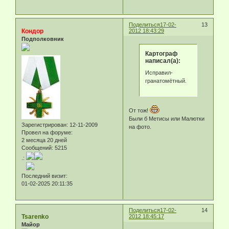
Поделиться
17-02-
13
Кондор
2012 18:43:29
Подполковник
Картограф
написал(а):
Исправил-
гранатомётный.
От тож!
Были б Метисы или Малютки
Зарегистрирован
: 12-11-2009
на фото.
Провел на форуме:
2 месяца 20 дней
Сообщений:
5215
.:
Последний визит:
01-02-2025 20:11:35
Поделиться
17-02-
14
Tsarenko
2012 18:45:17
Майор