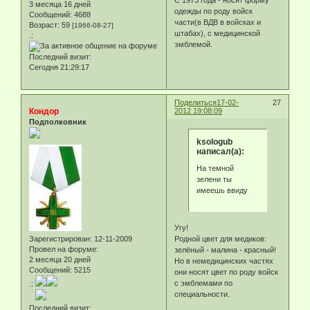
3 месяца 16 дней
одежды по роду войск
Сообщений:
4688
части(в ВДВ в войсках и
Возраст:
59
[1966-08-27]
штабах), с медицинской
.:
эмблемой.
Последний визит:
Сегодня 21:29:17
Поделиться
17-02-
27
Кондор
2012 19:08:09
Подполковник
ksologub
написал(а):
На темной
зелени ты
имеешь ввиду
Угу!
Зарегистрирован
: 12-11-2009
Родной цвет для медиков:
Провел на форуме:
зелёный - малина - красный!
2 месяца 20 дней
Но в немедицинских частях
Сообщений:
5215
они носят цвет по роду войск
с эмблемами по
.:
специальности.
Последний визит: