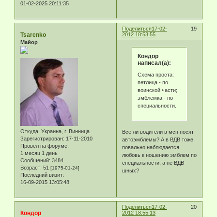
01-02-2025 20:11:35
Поделиться
17-02-
19
Tsarenko
2012 18:53:55
Майор
Кондор
написал(а):
Схема проста:
петлица - по
воинской части;
эмблемка - по
специальности.
Откуда:
Украина, г. Винница
Все ли водители в мсп носят
Зарегистрирован
: 17-11-2010
автоэмблемы? А в ВДВ тоже
Провел на форуме:
повально наблюдается
1 месяц 1 день
любовь к ношению эмблем по
Сообщений:
3484
специальности, а не ВДВ-
Возраст:
51
[1975-01-24]
шных?
Последний визит:
16-09-2015 13:05:48
Поделиться
17-02-
20
Кондор
2012 18:55:13