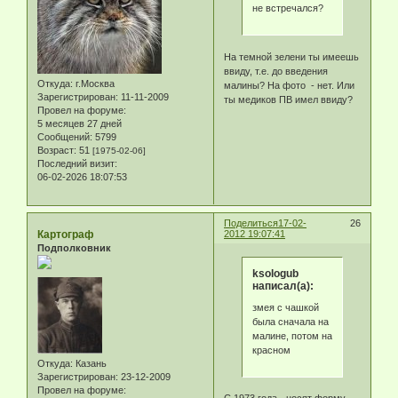
не встречался?
На темной зелени ты имеешь
ввиду, т.е. до введения
Откуда:
г.Москва
малины? На фото - нет. Или
Зарегистрирован
: 11-11-2009
ты медиков ПВ имел ввиду?
Провел на форуме:
5 месяцев 27 дней
Сообщений:
5799
Возраст:
51
[1975-02-06]
Последний визит:
06-02-2026 18:07:53
Поделиться
17-02-
26
Картограф
2012 19:07:41
Подполковник
ksologub
написал(а):
змея с чашкой
была сначала на
малине, потом на
красном
Откуда:
Казань
Зарегистрирован
: 23-12-2009
Провел на форуме:
С 1973 года - носят форму