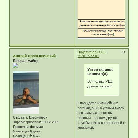
Поделиться
23-01-
33
Андрей Дробышевский
2026 18:58:57
Генерал-майор
Унтер-офицер
написал(а):
Вот только МВД
другое говорит:
Спор идёт о милицейских
погонах, а Вы с умным видом
выкладываете погоны
Откуда:
г. Красноярск
полиции - совсем другой
Зарегистрирован
: 10-12-2009
службы, никак не связанной с
Провел на форуме:
милицией.
5 месяцев 6 дней
Сообщений:
8575