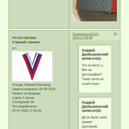
Поделиться
23-01-
32
Унтер-офицер
2026 17:29:46
Старший сержант
Андрей
Дробышевский
написал(а):
Что за ересь у
Вас на
фотографии?
Таких погон не
существует.
Откуда:
Нижний Новгород
Зарегистрирован
: 08-05-2019
Провел на форуме:
1 день 0 часов
Сообщений:
94
Андрей
Дробышевский
Последний визит:
написал(а):
25-07-2026 17:55:09
Да не было таких
правил
крепления