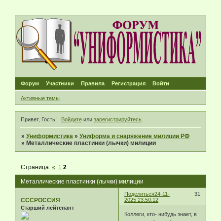
Форум
Участники
Правила
Регистрация
Войти
Активные темы
Привет, Гость!
Войдите
или
зарегистрируйтесь
.
»
Униформистика
»
Униформа и снаряжение милиции РФ
»
Металлические пластинки (лычки) милиции
Страница:
«
1
2
Металлические пластинки (лычки) милиции
Поделиться
24-11-
31
СССРОССИЯ
2025 23:50:12
Старший лейтенант
Коллеги, кто- нибудь знает, в