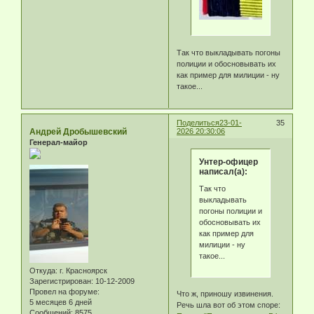
Так что выкладывать погоны
полиции и обосновывать их
как пример для милиции - ну
такое...
Поделиться
23-01-
35
Андрей Дробышевский
2026 20:30:06
Генерал-майор
Унтер-офицер
написал(а):
Так что
выкладывать
погоны полиции и
обосновывать их
как пример для
милиции - ну
такое...
Откуда:
г. Красноярск
Зарегистрирован
: 10-12-2009
Провел на форуме:
Что ж, приношу извинения.
5 месяцев 6 дней
Речь шла вот об этом споре:
Сообщений:
8575