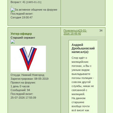
Возраст:
41
[1985-01-21]
.:
Последний визит:
Сегодня 19:00:47
Поделиться
23-01-
34
Унтер-офицер
2026 19:49:40
Старший сержант
Андрей
Дробышевский
написал(а):
Спор идёт о
милицейских
погонах, а Вы с
умным видом
выкладываете
Откуда:
Нижний Новгород
погоны полиции -
Зарегистрирован
: 08-05-2019
совсем другой
Провел на форуме:
службы, никак не
1 день 0 часов
связанной с
Сообщений:
94
Последний визит:
милицией.
25-07-2026 17:55:09
На данном
старшине
вообще почти
всё висит как