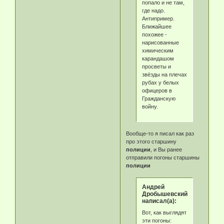
попало и не там,
где надо.
Антипример.
Ближайшее
похожее -
нарисованные
химическим
карандашом
просветы и
звёзды на плечах
рубах у белых
офицеров в
Гражданскую
войну.
Вообще-то я писал как раз
про этого старшину
полиции
, и Вы ранее
отправили погоны старшины
полиции
Андрей
Дробышевский
написал(а):
Вот, как выглядят
эти погоны: