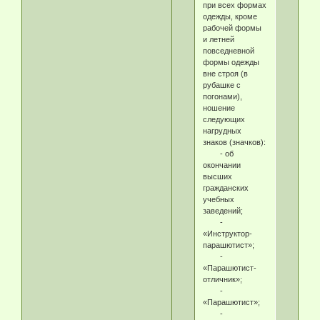
при всех формах
одежды, кроме
рабочей формы
и летней
повседневной
формы одежды
вне строя (в
рубашке с
погонами),
ношение
следующих
нагрудных
знаков (значков):
- об
окончании
высших
гражданских
учебных
заведений;
-
«Инструктор-
парашютист»;
-
«Парашютист-
отличник»;
-
«Парашютист»;
-