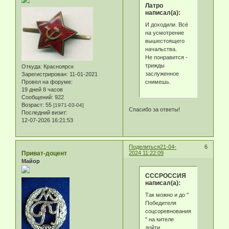
Латро
написал(а):
И доходили. Всё
на усмотрение
вышестоящего
начальства.
Не понравится -
трижды
Откуда:
Красноярск
заслуженное
Зарегистрирован
: 11-01-2021
снимешь.
Провел на форуме:
19 дней 8 часов
Сообщений:
922
Возраст:
55
[1971-03-04]
Спасибо за ответы!
Последний визит:
12-07-2026 16:21:53
Поделиться
21-04-
6
Приват-доцент
2024 11:22:09
Майор
СССРОССИЯ
написал(а):
Так можно и до "
Победителя
соцсоревнования
" на кителе
дойти.