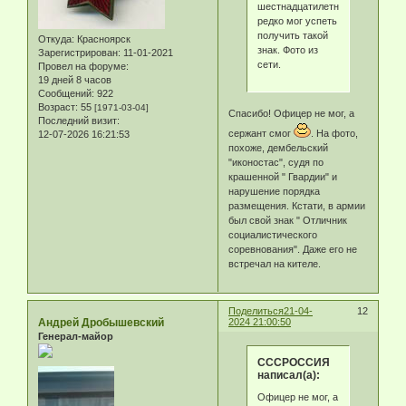
шестнадцатилетним,
редко мог успеть
получить такой
Откуда:
Красноярск
знак. Фото из
Зарегистрирован
: 11-01-2021
сети.
Провел на форуме:
19 дней 8 часов
Сообщений:
922
Возраст:
55
[1971-03-04]
Спасибо! Офицер не мог, а
Последний визит:
сержант смог
. На фото,
12-07-2026 16:21:53
похоже, дембельский
"иконостас", судя по
крашенной " Гвардии" и
нарушение порядка
размещения. Кстати, в армии
был свой знак " Отличник
социалистического
соревнования". Даже его не
встречал на кителе.
Поделиться
21-04-
12
Андрей Дробышевский
2024 21:00:50
Генерал-майор
СССРОССИЯ
написал(а):
Офицер не мог, а