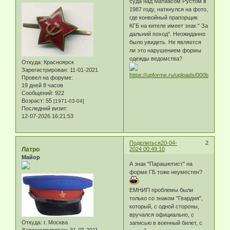
суда над Матиасом Рустом в
1987 году, наткнулся на фото,
где конвойный прапорщик
КГБ на кителе имеет знак " За
дальний поход". Неожиданно
было увидеть. Не является
ли это нарушением формы
одежды ведомства?
Откуда:
Красноярск
Зарегистрирован
: 11-01-2021
Провел на форуме:
19 дней 8 часов
Сообщений:
922
Возраст:
55
[1971-03-04]
Последний визит:
12-07-2026 16:21:53
Поделиться
20-04-
2
Латро
2024 00:49:10
Майор
А знак "Парашютист" на
форме ГБ тоже неуместен?
ЕМНИП проблемы были
только со знаком "Гвардия",
который, с одной стороны,
вручался официально, с
Откуда:
г. Москва
записью в военный билет, с