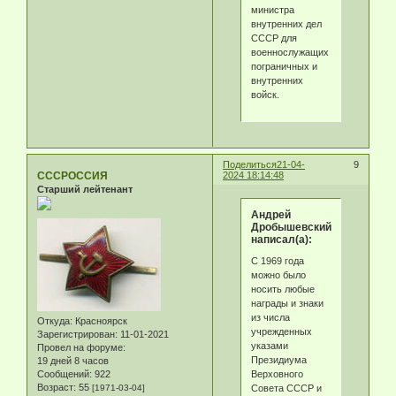
министра
внутренних дел
СССР для
военнослужащих
пограничных и
внутренних
войск.
Поделиться
21-04-
9
СССРОССИЯ
2024 18:14:48
Старший лейтенант
Андрей
Дробышевский
написал(а):
С 1969 года
можно было
носить любые
награды и знаки
из числа
Откуда:
Красноярск
учрежденных
Зарегистрирован
: 11-01-2021
указами
Провел на форуме:
Президиума
19 дней 8 часов
Верховного
Сообщений:
922
Возраст:
55
Совета СССР и
[1971-03-04]