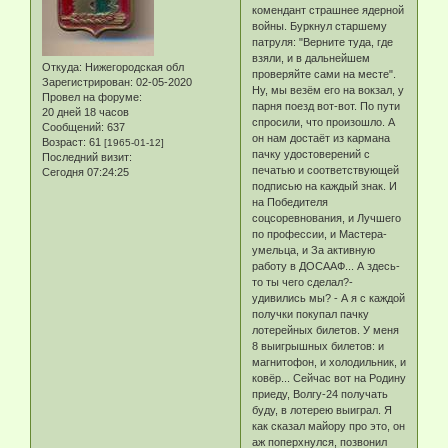
комендант страшнее ядерной
войны. Буркнул старшему
патруля: "Верните туда, где
взяли, и в дальнейшем
Откуда:
Нижегородская обл
проверяйте сами на месте".
Зарегистрирован
: 02-05-2020
Ну, мы везём его на вокзал, у
Провел на форуме:
парня поезд вот-вот. По пути
20 дней 18 часов
спросили, что произошло. А
Сообщений:
637
он нам достаёт из кармана
Возраст:
61
[1965-01-12]
пачку удостоверений с
Последний визит:
печатью и соответствующей
Сегодня 07:24:25
подписью на каждый знак. И
на Победителя
соцсоревнования, и Лучшего
по профессии, и Мастера-
умельца, и За активную
работу в ДОСААФ... А здесь-
то ты чего сделал?-
удивились мы? - А я с каждой
получки покупал пачку
лотерейных билетов. У меня
8 выигрышных билетов: и
магнитофон, и холодильник, и
ковёр... Сейчас вот на Родину
приеду, Волгу-24 получать
буду, в лотерею выиграл. Я
как сказал майору про это, он
аж поперхнулся, позвонил