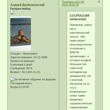
Поделиться
21-04-
8
Андрей Дробышевский
2024 18:02:46
Генерал-майор
СССРОССИЯ
написал(а):
Приемлем, равно
как и
комсомольский
значок , оба
знака имеют
непосредственное
отношение к
ВЛКСМ -
Откуда:
г. Красноярск
организации , в
Зарегистрирован
: 10-12-2009
которую входило
Провел на форуме:
большинство
5 месяцев 6 дней
советской
Сообщений:
8574
молодежи как
Возраст:
41
[1985-01-21]
.:
гражданской, так
и военной.
Последний визит:
Несмотря на то,
Вчера 21:43:05
что в
вооруженных
силах также
вводились
социалистические
соревнования,