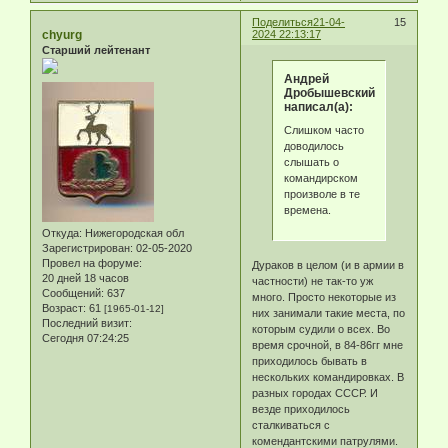
Поделиться
21-04-
15
chyurg
2024 22:13:17
Старший лейтенант
Андрей
Дробышевский
написал(а):
Слишком часто
доводилось
слышать о
командирском
произволе в те
времена.
Откуда:
Нижегородская обл
Зарегистрирован
: 02-05-2020
Провел на форуме:
Дураков в целом (и в армии в
20 дней 18 часов
частности) не так-то уж
Сообщений:
637
много. Просто некоторые из
Возраст:
61
[1965-01-12]
них занимали такие места, по
Последний визит:
которым судили о всех. Во
Сегодня 07:24:25
время срочной, в 84-86гг мне
приходилось бывать в
нескольких командировках. В
разных городах СССР. И
везде приходилось
сталкиваться с
комендантскими патрулями.