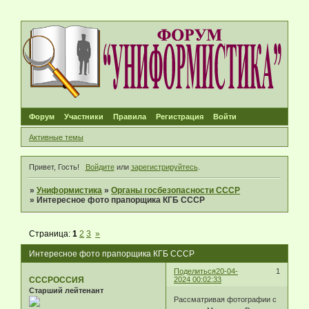
Форум
Участники
Правила
Регистрация
Войти
Активные темы
Привет, Гость!
Войдите
или
зарегистрируйтесь
.
»
Униформистика
»
Органы госбезопасности СССР
»
Интересное фото прапорщика КГБ СССР
Страница:
1
2
3
»
Интересное фото прапорщика КГБ СССР
Поделиться
20-04-
1
СССРОССИЯ
2024 00:02:33
Старший лейтенант
Рассматривая фотографии с