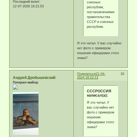
Последний визит:
союзных
12-07-2026 16:21:53
республик,
постановлениями
правительства
СССР и союзных
республик.
Я это читал. У вас случайно
нет фото с примером
ношения офицерами этого
знака?
Поделиться
21-04-
10
Андрей Дробышевский
2024 18:22:13
Генерал-майор
СССРОССИЯ
написал(а):
Я это читал. У
вас случайно нет
фото с примером
ношения
офицерами этого
знака?