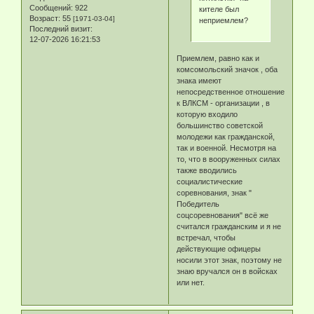
Сообщений:
922
кителе был
Возраст:
55
[1971-03-04]
неприемлем?
Последний визит:
12-07-2026 16:21:53
Приемлем, равно как и
комсомольский значок , оба
знака имеют
непосредственное отношение
к ВЛКСМ - организации , в
которую входило
большинство советской
молодежи как гражданской,
так и военной. Несмотря на
то, что в вооруженных силах
также вводились
социалистические
соревнования, знак "
Победитель
соцсоревнования" всё же
считался гражданским и я не
встречал, чтобы
действующие офицеры
носили этот знак, поэтому не
знаю вручался он в войсках
или нет.