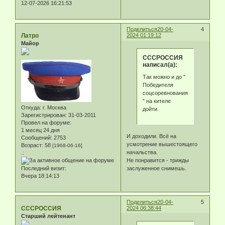
12-07-2026 16:21:53
Поделиться
20-04-
4
Латро
2024 01:19:12
Майор
СССРОССИЯ
написал(а):
Так можно и до "
Победителя
соцсоревнования
" на кителе
Откуда:
г. Москва
дойти.
Зарегистрирован
: 31-03-2011
Провел на форуме:
1 месяц 24 дня
И доходили. Всё на
Сообщений:
2753
усмотрение вышестоящего
Возраст:
58
[1968-06-16]
начальства.
.:
Не понравится - трижды
Последний визит:
заслуженное снимешь.
Вчера 18:14:13
Поделиться
20-04-
5
СССРОССИЯ
2024 06:38:44
Старший лейтенант