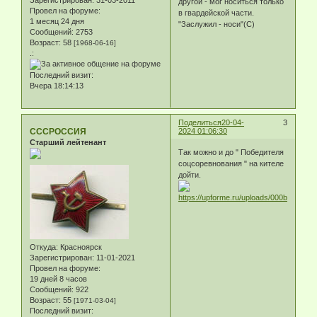
Зарегистрирован
: 31-03-2011
другой - мог носиться только
Провел на форуме:
в гвардейской части.
1 месяц 24 дня
"Заслужил - носи"(С)
Сообщений:
2753
Возраст:
58
[1968-06-16]
.:
Последний визит:
Вчера 18:14:13
Поделиться
20-04-
3
СССРОССИЯ
2024 01:06:30
Старший лейтенант
Так можно и до " Победителя
соцсоревнования " на кителе
дойти.
Откуда:
Красноярск
Зарегистрирован
: 11-01-2021
Провел на форуме:
19 дней 8 часов
Сообщений:
922
Возраст:
55
[1971-03-04]
Последний визит: