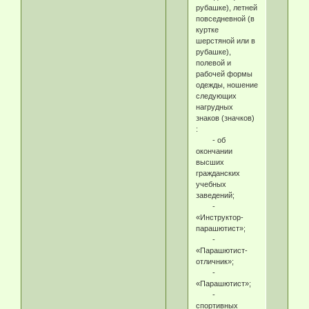
рубашке), летней
повседневной (в
куртке
шерстяной или в
рубашке),
полевой и
рабочей формы
одежды, ношение
следующих
нагрудных
знаков (значков)
:
- об
окончании
высших
гражданских
учебных
заведений;
-
«Инструктор-
парашютист»;
-
«Парашютист-
отличник»;
-
«Парашютист»;
-
спортивных