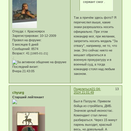
сержант смог .
Так а причём здесь фото? Я
перечислил выше, какие
знаки разрешалось носить
Откуда:
г. Красноярск
официально. При этом
Зарегистрирован
: 10-12-2009
командир мог, при желании,
Провел на форуме:
запретить носить медаль "За
5 месяцев 6 дней
отвагу", например, не то, что
Сообщений:
8574
знак. Это сейчас никто не
Возраст:
41
[1985-01-21]
мешает обратиться в
.:
военную прокуратуру и в
военный суд, а тогда
Последний визит:
командир стоял над любым
Вчера 21:43:05
законом.
Поделиться
21-04-
13
chyurg
2024 21:01:49
Старший лейтенант
Был в Патруле. Привели
бойца из стройбата, ДМБ.
Значков целый иконостас.
Комендант стал лично
разбираться. Через 15 минут
парень выходит, красный
весь, но довольный. А