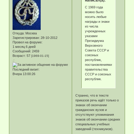
написал(а):
С 1969 года
можно было
носить любые
награды и знаки
из числа
учрежденных
Откуда:
Москва
указами
Зарегистрирован
: 28-10-2012
Президиума
Провел на форуме:
Верховного
1 месяц 6 дней
Совета СССР и
Сообщений:
2459
союзных
Возраст:
57
[1969-01-15]
республик,
.:
постановлениями
правительства
Последний визит:
Вчера 13:00:26
СССР и союзных
республик.
Странно, что в тексте
приказов речь идёт только о
знаках об окончании
гражданских вузов и
отсутствуют упоминания
знаков об окончании средних
специальных учебных
заведений (техникумов).