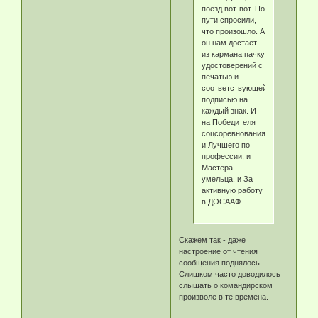
поезд вот-вот. По
пути спросили,
что произошло. А
он нам достаёт
из кармана пачку
удостоверений с
печатью и
соответствующей
подписью на
каждый знак. И
на Победителя
соцсоревнования,
и Лучшего по
профессии, и
Мастера-
умельца, и За
активную работу
в ДОСААФ...
Скажем так - даже
настроение от чтения
сообщения поднялось.
Слишком часто доводилось
слышать о командирском
произволе в те времена.