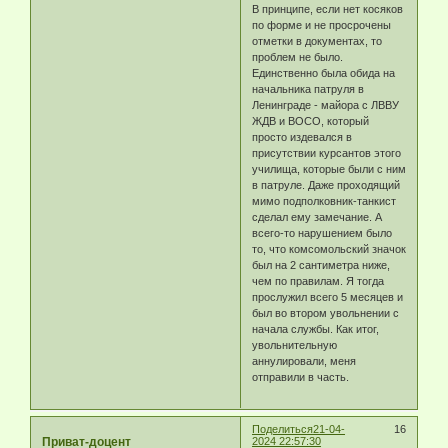
В принципе, если нет косяков
по форме и не просрочены
отметки в документах, то
проблем не было.
Единственно была обида на
начальника патруля в
Ленинграде - майора с ЛВВУ
ЖДВ и ВОСО, который
просто издевался в
присутствии курсантов этого
училища, которые были с ним
в патруле. Даже проходящий
мимо подполковник-танкист
сделал ему замечание. А
всего-то нарушением было
то, что комсомольский значок
был на 2 сантиметра ниже,
чем по правилам. Я тогда
прослужил всего 5 месяцев и
был во втором увольнении с
начала службы. Как итог,
увольнительную
аннулировали, меня
отправили в часть.
Поделиться
21-04-
16
Приват-доцент
2024 22:57:30