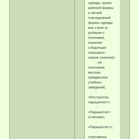
одежды, кроме
рабочей формы
и летней
повседневной
формы одежды
вне строя (в
рубашке с
погонами),
ношение
следующих
нагрудных
знаков (значков):
- об
окончании
высших
гражданских
учебных
заведений;
-
«Инструктор-
парашютист»;
-
«Парашютист-
отличник»;
-
«Парашютист»;
-
спортивных