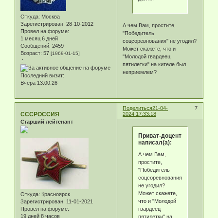
Откуда:
Москва
Зарегистрирован
: 28-10-2012
А чем Вам, простите,
Провел на форуме:
"Победитель
1 месяц 6 дней
соцсоревнования" не угодил?
Сообщений:
2459
Может скажете, что и
Возраст:
57
[1969-01-15]
"Молодой гвардеец
.:
пятилетки" на кителе был
неприемлем?
Последний визит:
Вчера 13:00:26
Поделиться
21-04-
7
СССРОССИЯ
2024 17:33:18
Старший лейтенант
Приват-доцент
написал(а):
А чем Вам,
простите,
"Победитель
соцсоревнования"
не угодил?
Может скажете,
Откуда:
Красноярск
что и "Молодой
Зарегистрирован
: 11-01-2021
гвардеец
Провел на форуме:
19 дней 8 часов
пятилетки" на