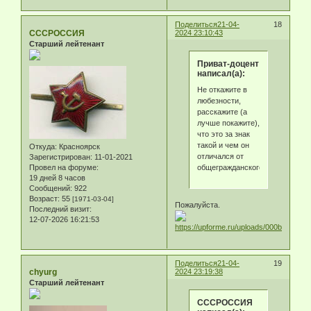
Поделиться
21-04-
18
СССРОССИЯ
2024 23:10:43
Старший лейтенант
Приват-доцент
написал(а):
Не откажите в
любезности,
расскажите (а
лучше покажите),
что это за знак
такой и чем он
Откуда:
Красноярск
отличался от
Зарегистрирован
: 11-01-2021
общегражданского?
Провел на форуме:
19 дней 8 часов
Сообщений:
922
Возраст:
55
[1971-03-04]
Пожалуйста.
Последний визит:
12-07-2026 16:21:53
Поделиться
21-04-
19
chyurg
2024 23:19:38
Старший лейтенант
СССРОССИЯ