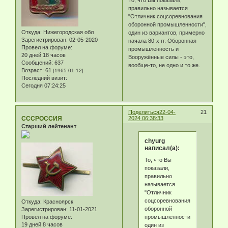
То, что Вы показали,
правильно называется
"Отличник соцсоревнования
оборонной промышленности",
Откуда:
Нижегородская обл
один из вариантов, примерно
Зарегистрирован
: 02-05-2020
начала 80-х гг. Оборонная
Провел на форуме:
промышленность и
20 дней 18 часов
Вооружённые силы - это,
Сообщений:
637
вообще-то, не одно и то же.
Возраст:
61
[1965-01-12]
Последний визит:
Сегодня 07:24:25
Поделиться
22-04-
21
СССРОССИЯ
2024 06:38:33
Старший лейтенант
chyurg
написал(а):
То, что Вы
показали,
правильно
называется
"Отличник
соцсоревнования
Откуда:
Красноярск
оборонной
Зарегистрирован
: 11-01-2021
промышленности",
Провел на форуме:
19 дней 8 часов
один из