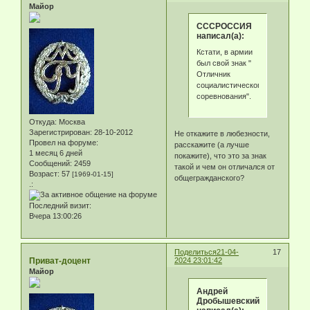
Майор
СССРОССИЯ
написал(а):
Кстати, в армии
был свой знак "
Отличник
социалистического
соревнования".
Откуда:
Москва
Зарегистрирован
: 28-10-2012
Не откажите в любезности,
Провел на форуме:
расскажите (а лучше
1 месяц 6 дней
покажите), что это за знак
Сообщений:
2459
такой и чем он отличался от
Возраст:
57
[1969-01-15]
общегражданского?
.:
Последний визит:
Вчера 13:00:26
Поделиться
21-04-
17
Приват-доцент
2024 23:01:42
Майор
Андрей
Дробышевский