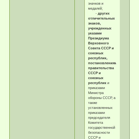
значков и
медалей;
-
других
отличительных
знаков,
учрежденных
указами
Президиума
Верховного
Совета СССР и
союзных
республик,
постановлениями
правительства
СССР и
союзных
республик
и
приказами
Министра
обороны СССР, а
также
установленных
приказами
председателя
Комитета
государственной
безопасности
СССР и