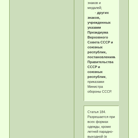
знаков и
медалей;
-
других
знаков,
учрежденных
указами
Президиума
Верховного
Совета СССР и
союзных
республик,
постановлениями
Правительства
СССР и
союзных
республик
,
приказами
Министра
обороны СССР.
Статья 184.
Разрешается при
всех формах
одежды, кроме
летней парадно-
выходной (в