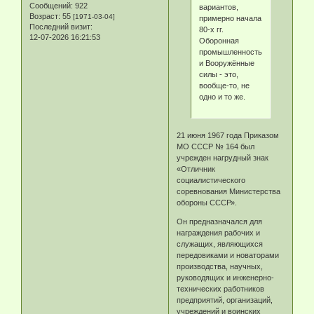
Сообщений:
922
вариантов,
Возраст:
55
[1971-03-04]
примерно начала
Последний визит:
80-х гг.
12-07-2026 16:21:53
Оборонная
промышленность
и Вооружённые
силы - это,
вообще-то, не
одно и то же.
21 июня 1967 года Приказом
МО СССР № 164 был
учрежден нагрудный знак
«Отличник
социалистического
соревнования Министерства
обороны СССР».
Он предназначался для
награждения рабочих и
служащих, являющихся
передовиками и новаторами
производства, научных,
руководящих и инженерно-
технических работников
предприятий, организаций,
учреждений и воинских