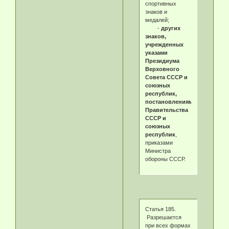
спортивных
знаков и
медалей;
-
других
знаков,
учрежденных
указами
Президиума
Верховного
Совета СССР и
союзных
республик,
постановлениями
Правительства
СССР и
союзных
республик
,
приказами
Министра
обороны СССР.
Статья 185.
Разрешается
при всех формах