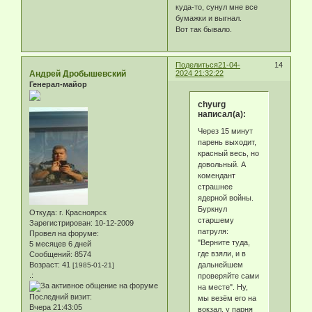
куда-то, сунул мне все
бумажки и выгнал.
Вот так бывало.
Поделиться
21-04-
14
Андрей Дробышевский
2024 21:32:22
Генерал-майор
chyurg
написал(а):
Через 15 минут
парень выходит,
красный весь, но
довольный. А
комендант
страшнее
ядерной войны.
Буркнул
Откуда:
г. Красноярск
старшему
Зарегистрирован
: 10-12-2009
патруля:
Провел на форуме:
"Верните туда,
5 месяцев 6 дней
где взяли, и в
Сообщений:
8574
дальнейшем
Возраст:
41
[1985-01-21]
.:
проверяйте сами
на месте". Ну,
Последний визит:
мы везём его на
Вчера 21:43:05
вокзал, у парня