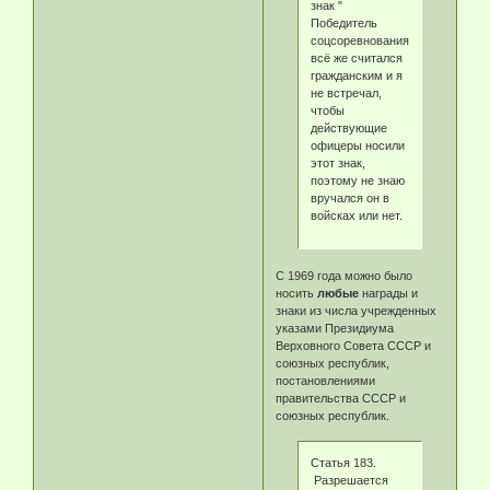
знак "
Победитель
соцсоревнования"
всё же считался
гражданским и я
не встречал,
чтобы
действующие
офицеры носили
этот знак,
поэтому не знаю
вручался он в
войсках или нет.
С 1969 года можно было
носить
любые
награды и
знаки из числа учрежденных
указами Президиума
Верховного Совета СССР и
союзных республик,
постановлениями
правительства СССР и
союзных республик.
Статья 183.
Разрешается