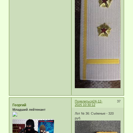
Поделиться
24-12-
37
Георгий
2025 10:30:12
Младший лейтенант
Лот № 36: Съёмные - 320
руб.