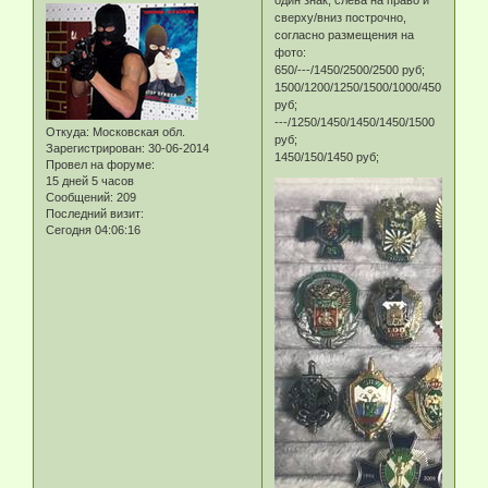
один знак, слева на право и
сверху/вниз построчно,
согласно размещения на
фото:
650/---/1450/2500/2500 руб;
1500/1200/1250/1500/1000/450
руб;
---/1250/1450/1450/1450/1500
Откуда:
Московская обл.
руб;
Зарегистрирован
: 30-06-2014
1450/150/1450 руб;
Провел на форуме:
15 дней 5 часов
Сообщений:
209
Последний визит:
Сегодня 04:06:16