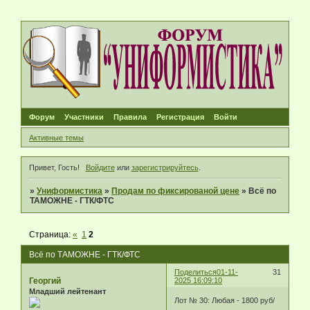
Форум
Участники
Правила
Регистрация
Войти
Активные темы
Привет, Гость!
Войдите
или
зарегистрируйтесь
.
»
Униформистика
»
Продам по фиксированой цене
»
Всё по
ТАМОЖНЕ - ГТК/ФТС
Страница:
«
1
2
Всё по ТАМОЖНЕ - ГТК/ФТС
Поделиться
01-11-
31
Георгий
2025 16:09:10
Младший лейтенант
Лот № 30: Любая - 1800 руб/