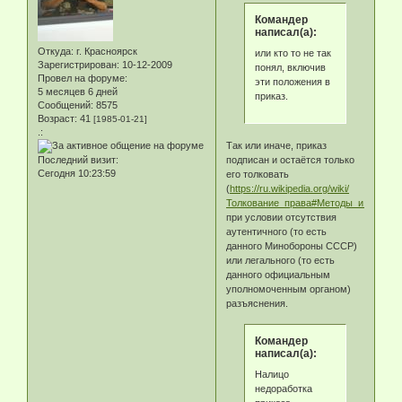
Командер
написал(а):
Откуда:
г. Красноярск
или кто то не так
Зарегистрирован
: 10-12-2009
понял, включив
Провел на форуме:
эти положения в
5 месяцев 6 дней
приказ.
Сообщений:
8575
Возраст:
41
[1985-01-21]
.:
Так или иначе, приказ
подписан и остаётся только
Последний визит:
Сегодня 10:23:59
его толковать
(
https://ru.wikipedia.org/wiki/
Толкование_права#Методы_и_правил
при условии отсутствия
аутентичного (то есть
данного Минобороны СССР)
или легального (то есть
данного официальным
уполномоченным органом)
разъяснения.
Командер
написал(а):
Налицо
недоработка