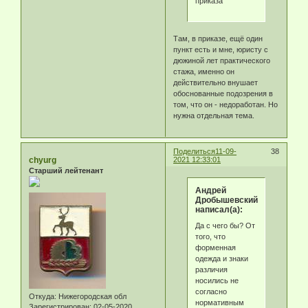
приказа
Там, в приказе, ещё один
пункт есть и мне, юристу с
дюжиной лет практического
стажа, именно он
действительно внушает
обоснованные подозрения в
том, что он - недоработан. Но
нужна отдельная тема.
Поделиться
11-09-
38
chyurg
2021 12:33:01
Старший лейтенант
Андрей
Дробышевский
написал(а):
Да с чего бы? От
того, что
форменная
одежда и знаки
различия
носились не
согласно
Откуда:
Нижегородская обл
нормативным
Зарегистрирован
: 02-05-2020