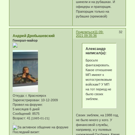
шинели и на рубашках. И
офицеры и прапорщик.
Прапорщик только на
рубашке (кремовой)
Поделиться
11-09-
32
Андрей Дробышевский
2021 09:35:36
Генерал-майор
Александр
написал(а):
Бросьте
фантазировать.
Какое отношение
МП имеют к
мотострелковым
войскам? У МП
на тот период не
было своих
Откуда:
г. Красноярск
эмблем.
Зарегистрирован
: 10-12-2009
Провел на форуме:
5 месяцев 6 дней
Сообщений:
8575
Своих эмблем, на 1988 год,
Возраст:
41
[1985-01-21]
не было много у кого. У
.:
финансовой службы,
например, и у полевых
Последний визит:
учреждений Госбанка. Какие