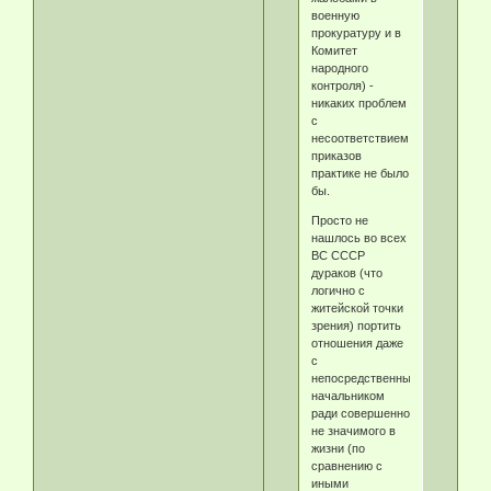
военную
прокуратуру и в
Комитет
народного
контроля) -
никаких проблем
с
несоответствием
приказов
практике не было
бы.
Просто не
нашлось во всех
ВС СССР
дураков (что
логично с
житейской точки
зрения) портить
отношения даже
с
непосредственным
начальником
ради совершенно
не значимого в
жизни (по
сравнению с
иными