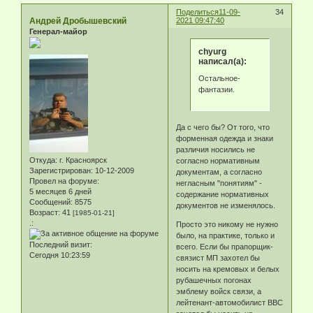
Поделиться
11-09-
34
Андрей Дробышевский
2021 09:47:40
Генерал-майор
chyurg
написал(а):
Остальное-
фантазии.
Да с чего бы? От того, что
форменная одежда и знаки
различия носились не
Откуда:
г. Красноярск
согласно нормативным
Зарегистрирован
: 10-12-2009
документам, а согласно
Провел на форуме:
негласным "понятиям" -
5 месяцев 6 дней
содержание нормативных
Сообщений:
8575
документов не изменялось.
Возраст:
41
[1985-01-21]
.:
Просто это никому не нужно
было, на практике, только и
Последний визит:
всего. Если бы прапорщик-
Сегодня 10:23:59
связист МП захотел бы
носить на кремовых и белых
рубашечных погонах
эмблему войск связи, а
лейтенант-автомобилист ВВС