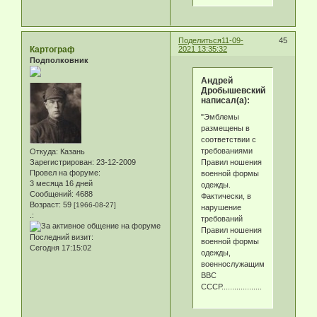
Поделиться
11-09-
45
Картограф
2021 13:35:32
Подполковник
Андрей
Дробышевский
написал(а):
"Эмблемы
размещены в
соответствии с
требованиями
Откуда:
Казань
Правил ношения
Зарегистрирован
: 23-12-2009
Провел на форуме:
военной формы
3 месяца 16 дней
одежды.
Сообщений:
4688
Фактически, в
Возраст:
59
[1966-08-27]
нарушение
.:
требований
Правил ношения
Последний визит:
военной формы
Сегодня 17:15:02
одежды,
военнослужащими
ВВС
СССР...................