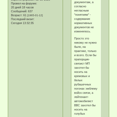
документам, а
Провел на форуме:
согласно
20 дней 18 часов
негласным
Сообщений:
637
"понятиям" -
Возраст:
61
[1965-01-12]
содержание
Последний визит:
нормативных
Сегодня 13:32:35
документов не
изменялось.
Просто это
никому не нужно
было, на
практике, только
и всего. Если бы
прапорщик-
связист МП
захотел бы
носить на
кремовых и
белых
рубашечных
погонах эмблему
войск связи, а
лейтенант-
автомобилист
ВВС захотел бы
носить на
голубых