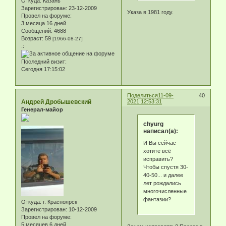
Откуда:
Казань
Зарегистрирован
: 23-12-2009
Указа в 1981 году.
Провел на форуме:
3 месяца 16 дней
Сообщений:
4688
Возраст:
59
[1966-08-27]
.:
Последний визит:
Сегодня 17:15:02
Поделиться
11-09-
40
Андрей Дробышевский
2021 12:53:31
Генерал-майор
chyurg
написал(а):
И Вы сейчас
хотите всё
исправить?
Чтобы спустя 30-
40-50... и далее
лет рождались
многочисленные
фантазии?
Откуда:
г. Красноярск
Зарегистрирован
: 10-12-2009
Провел на форуме:
5 месяцев 6 дней