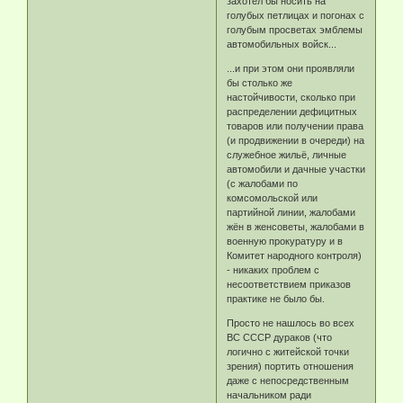
захотел бы носить на
голубых петлицах и погонах с
голубым просветах эмблемы
автомобильных войск...
...и при этом они проявляли
бы столько же
настойчивости, сколько при
распределении дефицитных
товаров или получении права
(и продвижении в очереди) на
служебное жильё, личные
автомобили и дачные участки
(с жалобами по
комсомольской или
партийной линии, жалобами
жён в женсоветы, жалобами в
военную прокуратуру и в
Комитет народного контроля)
- никаких проблем с
несоответствием приказов
практике не было бы.
Просто не нашлось во всех
ВС СССР дураков (что
логично с житейской точки
зрения) портить отношения
даже с непосредственным
начальником ради