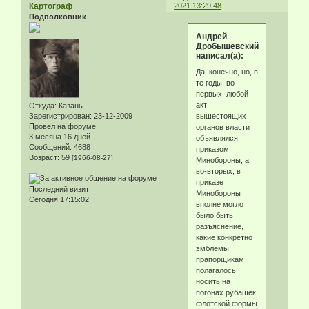
Картограф
2021 13:29:48
Подполковник
Андрей
Дробышевский
написал(а):
Да, конечно, но, в
те годы, во-
первых, любой
акт
Откуда:
Казань
вышестоящих
Зарегистрирован
: 23-12-2009
Провел на форуме:
органов власти
3 месяца 16 дней
объявлялся
Сообщений:
4688
приказом
Возраст:
59
[1966-08-27]
Минобороны, а
.:
во-вторых, в
приказе
Последний визит:
Минобороны
Сегодня 17:15:02
вполне могло
было быть
разъяснение,
какие конкретно
эмблемы
прапорщикам
полагалось
носить на
погонах рубашек
флотской формы