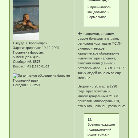
и принималось
как должное и
нормальное.
Ну, например, в нашем,
самом большом в стране,
Откуда:
г. Красноярск
региональном главке ФСИН
Зарегистрирован
: 10-12-2009
университетское
Провел на форуме:
юридическое образование
5 месяцев 6 дней
имели четыре человека,
Сообщений:
8575
включая меня (сейчас -
Возраст:
41
[1985-01-21]
осталось двое). В ВВС СССР
.:
таких людей явно было ещё
меньше.
Последний визит:
Сегодня 10:23:59
Второе - с 28 марта 1998
года, пресловутым и
многострадальным 210-м
приказом Минобороны РФ,
это было, наконец, узаконено:
12.
Военнослужащие
подразделений
родов войск и