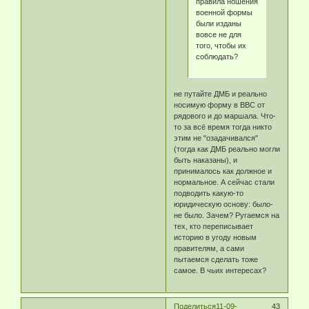
правила ношения
военной формы
были изданы
вовсе не для
того, чтобы их
соблюдать?
не путайте ДМБ и реально
носимую форму в ВВС от
рядового и до маршала. Что-
то за всё время тогда никто
этим не "озадачивался"
(тогда как ДМБ реально могли
быть наказаны), и
принималось как должное и
нормальное. А сейчас стали
подводить какую-то
юридическую основу: было-
не было. Зачем? Ругаемся на
тех, кто переписывает
историю в угоду новым
правителям, а сами
пытаемся сделать тоже
самое. В чьих интересах?
Поделиться
11-09-
43