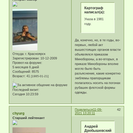
Картограф
написал(а):
Указа в 1981
году.
Да, конечно, но, в те годы, во-
первых, любой акт
вышестоящих органов власти
Откуда:
г. Красноярск
объявлялся приказом
Зарегистрирован
: 10-12-2009
Минобороны, а во-вторых, в
Провел на форуме:
приказе Минобороны вполне
5 месяцев 6 дней
могло было быть
Сообщений:
8575
разъяснение, какие конкретно
Возраст:
41
[1985-01-21]
эмблемы прапорщикам
.:
полагалось носить на погонах
рубашек флотской формы
Последний визит:
одежды.
Сегодня 10:23:59
Поделиться
11-09-
42
chyurg
2021 13:20:11
Старший лейтенант
Андрей
Дробышевский