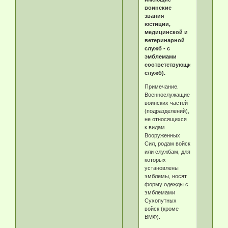
воинские
звания
юстиции,
медицинской и
ветеринарной
служб - с
эмблемами
соответствующих
служб).
Примечание.
Военнослужащие
воинских частей
(подразделений),
не относящихся
к видам
Вооруженных
Сил, родам войск
или службам, для
которых
установлены
эмблемы, носят
форму одежды с
эмблемами
Сухопутных
войск (кроме
ВМФ).