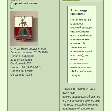
Старший лейтенант
Александр
написал(а):
По логике пр. 88
г. офицеры
морской авиации
стали обязаны
носить эмблемы
и на нашивных
погонах. Не
знаю, как на
Откуда:
Нижегородская обл
практике (скорей
Зарегистрирован
: 02-05-2020
всего нет), но
Провел на форуме:
плакат, на
20 дней 18 часов
котором погон
Сообщений:
637
майора авиации
Возраст:
61
[1965-01-12]
Последний визит:
ВМФ с эмблемой
Сегодня 13:32:35
- видел.
После 88г носили. У нас в
полку был
прикомандированный экипаж
с СФ, все были с эмблемами
(91 год), по крайней мере на
повседневной форме, на