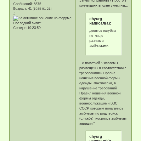
Зачем исправлять? Просто в
Сообщений:
8575
коллекциях вполне уместны...
Возраст:
41
[1985-01-21]
.:
chyurg
написал(а):
Последний визит:
Сегодня 10:23:59
десяток голубых
петлиц с
разными
эмблемами.
...с пометкой "Эмблемы
размещены в соответствии с
требованиями Правил
ношения военной формы
одежды. Фактически, в
нарушение требований
Правил ношения военной
формы одежды,
военнослужащими ВВС
СССР, которым полагались
эмблемы по роду войск
(службе), носились эмблемы
авиации."
chyurg