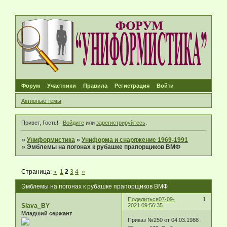
Форум
Участники
Правила
Регистрация
Войти
Активные темы
Привет, Гость!
Войдите
или
зарегистрируйтесь
.
»
Униформистика
»
Униформа и снаряжение 1969-1991
»
Эмблемы на погонах к рубашке прапорщиков ВМФ
Страница:
«
1
2
3
4
»
Эмблемы на погонах к рубашке прапорщиков ВМФ
Поделиться
07-09-
1
Slava_BY
2021 09:56:35
Младший сержант
Приказ №250 от 04.03.1988 :