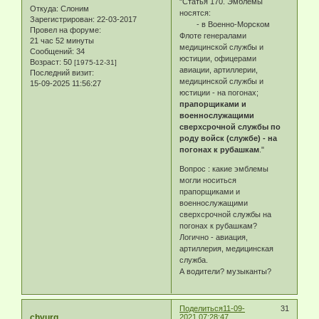
"Статья 170. Эмблемы
Откуда:
Слоним
носятся:
Зарегистрирован
: 22-03-2017
- в Военно-Морском
Провел на форуме:
Флоте генералами
21 час 52 минуты
медицинской службы и
Сообщений:
34
юстиции, офицерами
Возраст:
50
[1975-12-31]
авиации, артиллерии,
Последний визит:
медицинской службы и
15-09-2025 11:56:27
юстиции - на погонах;
прапорщиками и
военнослужащими
сверхсрочной службы по
роду войск (службе) - на
погонах к рубашкам
."
Вопрос : какие эмблемы
могли носиться
прапорщиками и
военнослужащими
сверхсрочной службы на
погонах к рубашкам?
Логично - авиация,
артиллерия, медицинская
служба.
А водители? музыканты?
Поделиться
11-09-
31
chyurg
2021 07:28:47