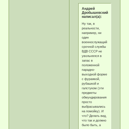
Андрей
Дробышевский
написал(а):
Ну так, в
реальности,
например, ни
один
военнослужащий
срочной службы
ВДВ СССР не
увольнялся в
запас в
положенной
парадно-
выходной форме
с фуражкой,
рубашкой и
галстуком (эти
предметы
обмундирования
просто
выбрасывались
на помойку). И
что? Делать вид,
что так и должно
было быть, а