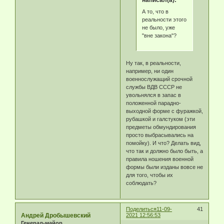
написал(а):
А то, что в
реальности этого
не было, уже
"вне закона"?
Ну так, в реальности,
например, ни один
военнослужащий срочной
службы ВДВ СССР не
увольнялся в запас в
положенной парадно-
выходной форме с фуражкой,
рубашкой и галстуком (эти
предметы обмундирования
просто выбрасывались на
помойку). И что? Делать вид,
что так и должно было быть, а
правила ношения военной
формы были изданы вовсе не
для того, чтобы их
соблюдать?
Поделиться
11-09-
41
Андрей Дробышевский
2021 12:56:53
Генерал-майор