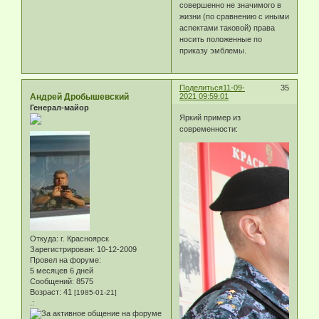
совершенно не значимого в
жизни (по сравнению с иными
аспектами таковой) права
носить положенные по
приказу эмблемы.
Поделиться
11-09-
35
Андрей Дробышевский
2021 09:59:01
Генерал-майор
Яркий пример из
современности:
Откуда:
г. Красноярск
Зарегистрирован
: 10-12-2009
Провел на форуме:
5 месяцев 6 дней
Сообщений:
8575
Возраст:
41
[1985-01-21]
.: