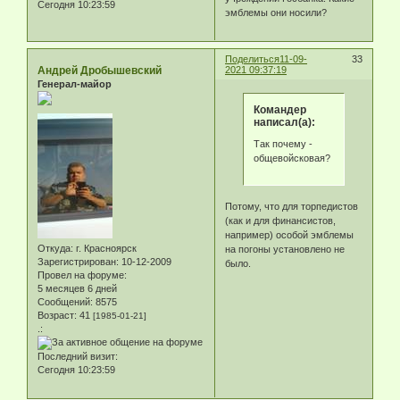
Сегодня 10:23:59
эмблемы они носили?
Поделиться
11-09-
33
Андрей Дробышевский
2021 09:37:19
Генерал-майор
Командер
написал(а):
Так почему -
общевойсковая?
Потому, что для торпедистов
(как и для финансистов,
например) особой эмблемы
Откуда:
г. Красноярск
на погоны установлено не
Зарегистрирован
: 10-12-2009
было.
Провел на форуме:
5 месяцев 6 дней
Сообщений:
8575
Возраст:
41
[1985-01-21]
.:
Последний визит:
Сегодня 10:23:59