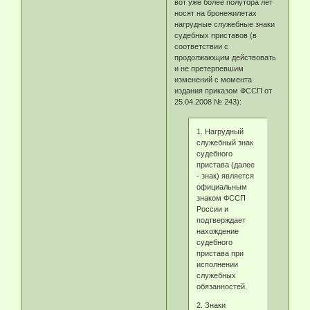
вот уже более полутора лет
носят на бронежилетах
нагрудные служебные знаки
судебных приставов (в
соответствии с
продолжающим действовать
и не претерпевшим
изменений с момента
издания приказом ФССП от
25.04.2008 № 243):
1. Нагрудный
служебный знак
судебного
пристава (далее
- знак) является
официальным
знаком ФССП
России и
подтверждает
нахождение
судебного
пристава при
исполнении
служебных
обязанностей.
2. Знаки