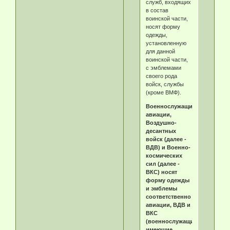
служб, входящих
в состав
воинской части,
носят форму
одежды,
установленную
для данной
воинской части,
с эмблемами
своего рода
войск, службы
(кроме ВМФ).
Военнослужащие
авиации,
Воздушно-
десантных
войск (далее -
ВДВ) и Военно-
космических
сил (далее -
ВКС) носят
форму одежды
и эмблемы
соответственно
авиации, ВДВ и
ВКС
(военнослужащие,
имеющие