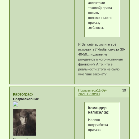
аспектами
таковой) права
носить
положенные по
приказу
эмблемы.
И Вы сейчас хотите всё
исправить? Чтобы спустя 30-
40-50... и далее лет
рождались многочисленные
фантазии? А то, что в
реальности этого не было,
уже "вне закона"?
Поделиться
11-09-
39
Картограф
2021 12:38:00
Подполковник
Командер
написал(а):
Налицо
недоработка
приказа