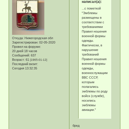
написал(а):
...с пометкой
"Эмблемы
размещены в
соответствии с
требованиями
Правил ношения
военной формы
Откуда:
Нижегородская обл
одежды.
Зарегистрирован
: 02-05-2020
Фактически, в
Провел на форуме:
нарушение
20 дней 18 часов
требований
Сообщений:
637
Правил ношения
Возраст:
61
[1965-01-12]
военной формы
Последний визит:
одежды,
Сегодня 13:32:35
военнослужащими
ВВС СССР,
которым
полагались
эмблемы по роду
войск (службе),
носились
эмблемы
авиации."
бред