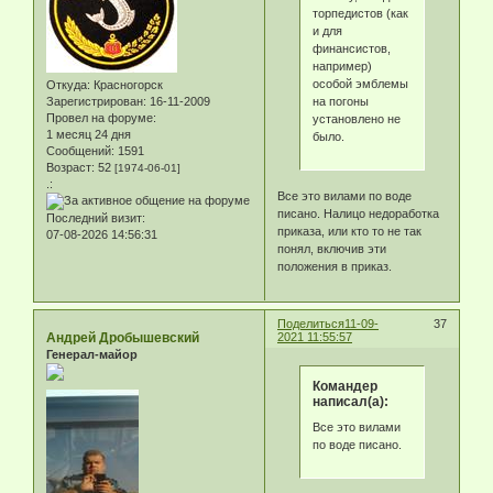
торпедистов (как
и для
финансистов,
например)
особой эмблемы
Откуда:
Красногорск
на погоны
Зарегистрирован
: 16-11-2009
Провел на форуме:
установлено не
1 месяц 24 дня
было.
Сообщений:
1591
Возраст:
52
[1974-06-01]
.:
Все это вилами по воде
писано. Налицо недоработка
Последний визит:
приказа, или кто то не так
07-08-2026 14:56:31
понял, включив эти
положения в приказ.
Поделиться
11-09-
37
Андрей Дробышевский
2021 11:55:57
Генерал-майор
Командер
написал(а):
Все это вилами
по воде писано.