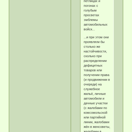
петлицах и
погонах с
голубым
просветах
эмблемы
автомобильных
войск...
...и при этом они
проявляли бы
столько же
настойчивости,
сколько при
распределении
дефицитных
товаров или
получении права
(и продвижении в
очереди) на
служебное
жильё, личные
автомобили и
дачные участки
(с жалобами по
комсомольской
или партийной
линии, жалобами
жён в женсоветы,
жалобами в