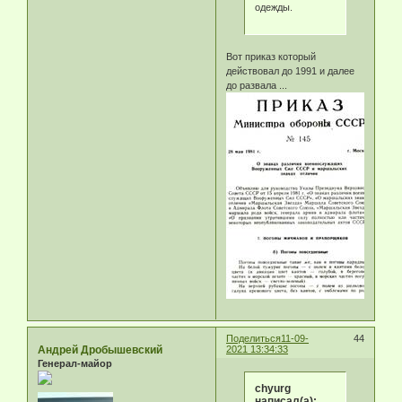
одежды.
Вот приказ который
действовал до 1991 и далее
до развала ...
Поделиться
11-09-
44
Андрей Дробышевский
2021 13:34:33
Генерал-майор
chyurg
написал(а):