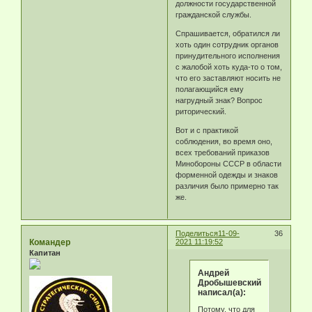
должности государственной
гражданской службы.
Спрашивается, обратился ли
хоть один сотрудник органов
принудительного исполнения
с жалобой хоть куда-то о том,
что его заставляют носить не
полагающийся ему
нагрудный знак? Вопрос
риторический.
Вот и с практикой
соблюдения, во время оно,
всех требований приказов
Минобороны СССР в области
форменной одежды и знаков
различия было примерно так
же.
Поделиться
11-09-
36
Командер
2021 11:19:52
Капитан
Андрей
Дробышевский
написал(а):
Потому, что для