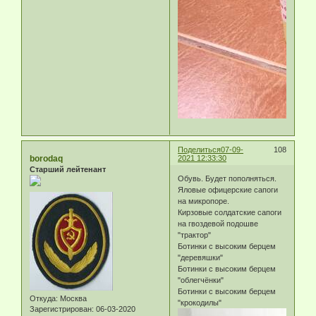
Поделиться
07-09-
108
borodaq
2021 12:33:30
Старший лейтенант
Обувь. Будет пополняться.
Яловые офицерские сапоги
на микропоре.
Кирзовые солдатские сапоги
на гвоздевой подошве
"трактор"
Ботинки с высоким берцем
"деревяшки"
Ботинки с высоким берцем
"облегчёнки"
Ботинки с высоким берцем
Откуда:
Москва
"крокодилы"
Зарегистрирован
: 06-03-2020