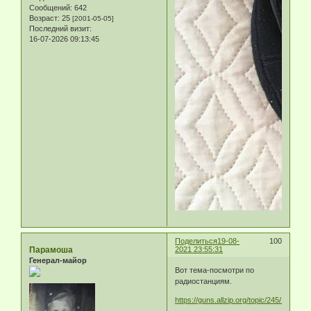
Сообщений:
642
Возраст:
25
[2001-05-05]
Последний визит:
16-07-2026 09:13:45
Поделиться
19-08-
100
Парамоша
2021 23:55:31
Генерал-майор
Вот тема-посмотри по
радиостанциям.
https://guns.allzip.org/topic/245/1491351