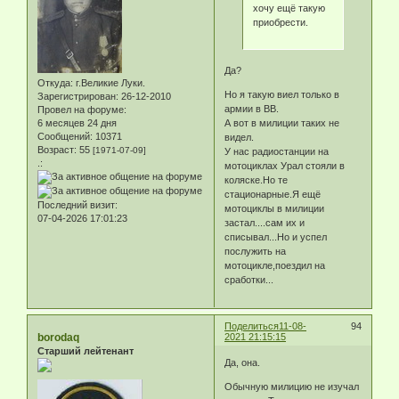
хочу ещё такую
приобрести.
Да?
Откуда:
г.Великие Луки.
Но я такую виел только в
Зарегистрирован
: 26-12-2010
армии в ВВ.
Провел на форуме:
6 месяцев 24 дня
А вот в милиции таких не
Сообщений:
10371
видел.
Возраст:
55
[1971-07-09]
У нас радиостанции на
.:
мотоциклах Урал стояли в
коляске.Но те
стационарные.Я ещё
Последний визит:
мотоциклы в милиции
07-04-2026 17:01:23
застал....сам их и
списывал...Но и успел
послужить на
мотоцикле,поездил на
сработки...
Поделиться
11-08-
94
borodaq
2021 21:15:15
Старший лейтенант
Да, она.
Обычную милицию не изучал