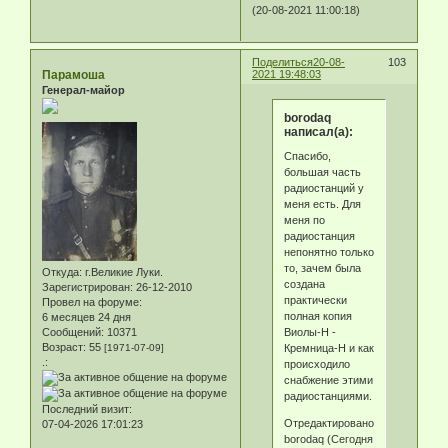
(20-08-2021 11:00:18)
Поделиться
20-08-
103
Парамоша
2021 19:48:03
Генерал-майор
borodaq
написал(а):
Спасибо,
большая часть
радиостанций у
меня есть. Для
меня по
радиостанция
непонятно только
то, зачем была
Откуда:
г.Великие Луки.
создана
Зарегистрирован
: 26-12-2010
практически
Провел на форуме:
полная копия
6 месяцев 24 дня
Виолы-Н -
Сообщений:
10371
Возраст:
55
Кремница-Н и как
[1971-07-09]
.:
происходило
снабжение этими
радиостанциями.
Последний визит:
Отредактировано
07-04-2026 17:01:23
borodaq (Сегодня