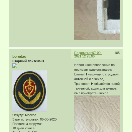
Поделиться
07-09-
105
borodaq
2021 12:25:06
Старший лейтенант
Небольшое обновление по
носимым радиостанциям.
Виола-Н наконец-то с родной
антенной и в чехле,
Транспорт-Н обзавёлся новой
тангентой, а для для днепра
был приобретён чехол.
Откуда:
Москва
Зарегистрирован
: 06-03-2020
Провел на форуме:
18 дней 2 часа