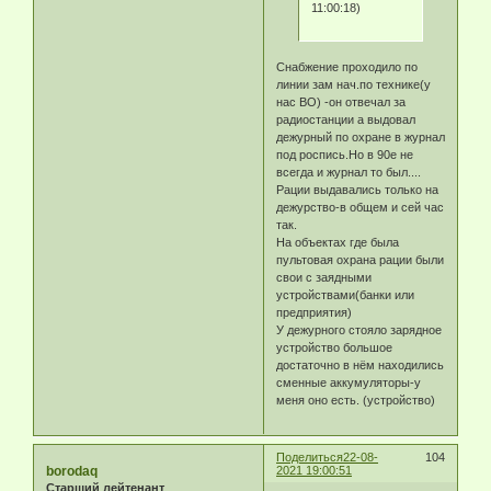
11:00:18)
Снабжение проходило по
линии зам нач.по технике(у
нас ВО) -он отвечал за
радиостанции а выдовал
дежурный по охране в журнал
под роспись.Но в 90е не
всегда и журнал то был....
Рации выдавались только на
дежурство-в общем и сей час
так.
На объектах где была
пультовая охрана рации были
свои с заядными
устройствами(банки или
предприятия)
У дежурного стояло зарядное
устройство большое
достаточно в нём находились
сменные аккумуляторы-у
меня оно есть. (устройство)
Поделиться
22-08-
104
borodaq
2021 19:00:51
Старший лейтенант