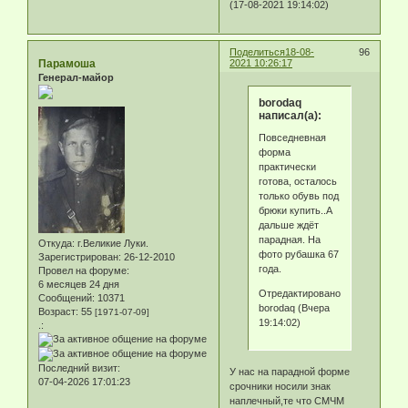
(17-08-2021 19:14:02)
Поделиться
18-08-
96
Парамоша
2021 10:26:17
Генерал-майор
borodaq
написал(а):
Повседневная
форма
практически
готова, осталось
только обувь под
брюки купить..А
дальше ждёт
парадная. На
Откуда:
г.Великие Луки.
фото рубашка 67
Зарегистрирован
: 26-12-2010
года.
Провел на форуме:
6 месяцев 24 дня
Отредактировано
Сообщений:
10371
borodaq (Вчера
Возраст:
55
[1971-07-09]
19:14:02)
.:
Последний визит:
У нас на парадной форме
07-04-2026 17:01:23
срочники носили знак
наплечный,те что СМЧМ