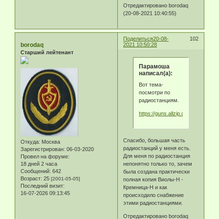
Отредактировано borodaq
(20-08-2021 10:40:55)
Поделиться
20-08-
102
borodaq
2021 10:50:28
Старший лейтенант
Парамоша
написал(а):
Вот тема-
посмотри по
радиостанциям.
https://guns.allzip.org/topic/245/
Спасибо, большая часть
Откуда:
Москва
радиостанций у меня есть.
Зарегистрирован
: 06-03-2020
Для меня по радиостанция
Провел на форуме:
непонятно только то, зачем
18 дней 2 часа
Сообщений:
642
была создана практически
Возраст:
25
[2001-05-05]
полная копия Виолы-Н -
Последний визит:
Кремница-Н и как
16-07-2026 09:13:45
происходило снабжение
этими радиостанциями.
Отредактировано borodaq