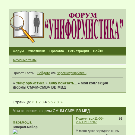
Форум
Участники
Правила
Регистрация
Войти
Активные темы
Привет, Гость!
Войдите
или
зарегистрируйтесь
.
»
Униформистика
»
Хочу показать...
»
Моя коллекция
формы СМЧМ-CМВЧ ВВ МВД
Страница:
«
1
2
3
4
5
6
7
8
»
Моя коллекция формы СМЧМ-CМВЧ ВВ МВД
Поделиться
11-08-
91
Парамоша
2021 21:09:07
Генерал-майор
У меня даже зарядное к ним