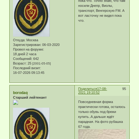
пока что. Точно знаю, что там
носили Днепр, Виолы,
транспорт, Венгерскую FM. А
вот ласточку не видел пока
что.
Откуда:
Москва
Зарегистрирован
: 06-03-2020
Провел на форуме:
18 дней 2 часа
Сообщений:
642
Возраст:
25
[2001-05-05]
Последний визит:
16-07-2026 09:13:45
Поделиться
17-08-
95
borodaq
2021 19:10:52
Старший лейтенант
Повседневная форма
практически готова, осталось
только обувь под брюки
купить..А дальше ждёт
парадная. На фото рубашка
67 года.