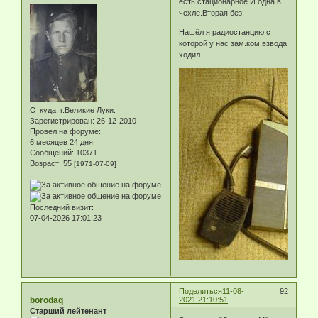
есть стационарное.И одна в
чехле.Вторая без.
Нашёл я радиостанцию с
которой у нас зам.ком взвода
ходил.
Откуда:
г.Великие Луки.
Зарегистрирован
: 26-12-2010
Провел на форуме:
6 месяцев 24 дня
Сообщений:
10371
Возраст:
55
[1971-07-09]
.:
Последний визит:
07-04-2026 17:01:23
Поделиться
11-08-
92
borodaq
2021 21:10:51
Старший лейтенант