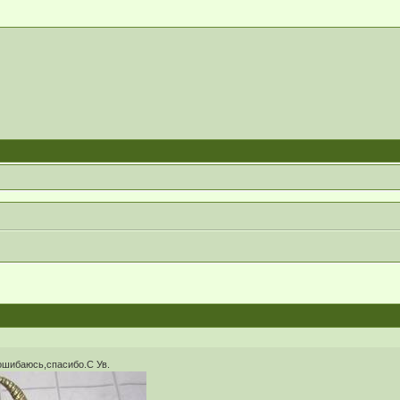
ошибаюсь,спасибо.С Ув.