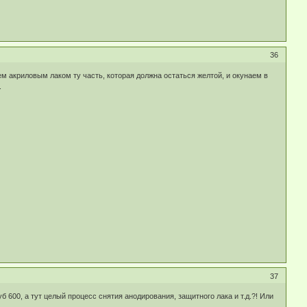
36
 акриловым лаком ту часть, которая должна остаться желтой, и окунаем в
.
37
 600, а тут целый процесс снятия анодирования, защитного лака и т.д.?! Или