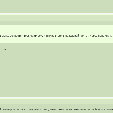
 легко убирается температурой. Изделие в огонь на газовой плите и через полминуты
етства.
 накладной,потом штамповка латунь,потом штамповка алюминий потом белый и золоти