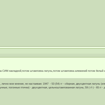
ла СИМ накладной,потом штамповка латунь,потом штамповка алюминий потом белый и 
лично мое мнение, не настаиваю: 1947 - 53 (54) гг - сборная, двухцветная латунь (или
нные, погонные птички) - двухцветная, цельноштампованная латунь; 59 (-//-) - 65 гг -