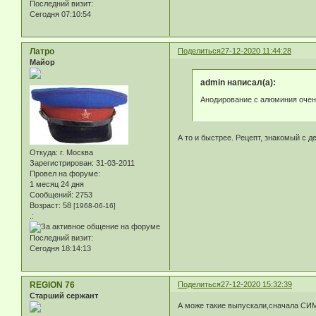
Последний визит:
Сегодня 07:10:54
Латро
Поделиться
27-12-2020 11:44:28
Майор
admin написал(а):
Анодирование с алюминия очень
А то и быстрее. Рецепт, знакомый с д
Откуда:
г. Москва
Зарегистрирован
: 31-03-2011
Провел на форуме:
1 месяц 24 дня
Сообщений:
2753
Возраст:
58
[1968-06-16]
.:
Последний визит:
Сегодня 18:14:13
REGION 76
Поделиться
27-12-2020 15:32:39
Старший сержант
А може такие выпускали,сначала СИМ