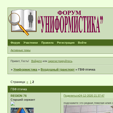
Форум
Участники
Правила
Регистрация
Войти
Активные темы
Привет, Гость!
Войдите
или
зарегистрируйтесь
.
»
Униформистика
»
Воздушный транспорт
»
ГВФ птичка
Страница:
«
1
2
ГВФ птичка
REGION 76
Поделиться
24-12-2020 21:37:47
Старший сержант
подскажите это редкая,тяжелая илия 