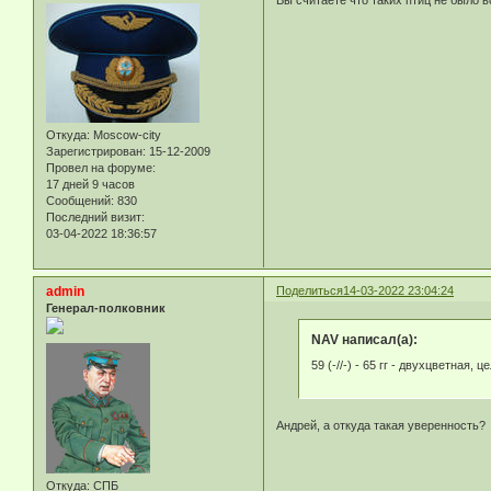
Вы считаете что таких птиц не было 
Откуда:
Moscow-city
Зарегистрирован
: 15-12-2009
Провел на форуме:
17 дней 9 часов
Сообщений:
830
Последний визит:
03-04-2022 18:36:57
admin
Поделиться
14-03-2022 23:04:24
Генерал-полковник
NAV написал(а):
59 (-//-) - 65 гг - двухцветная
Андрей, а откуда такая уверенность?
Откуда:
СПБ