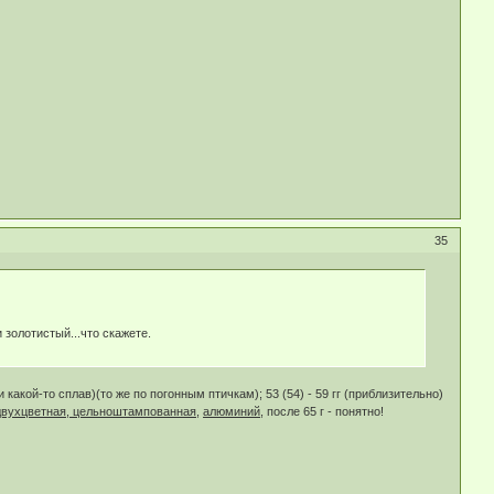
35
золотистый...что скажете.
 какой-то сплав)(то же по погонным птичкам); 53 (54) - 59 гг (приблизительно)
двухцветная, цельноштампованная,
алюминий
, после 65 г - понятно!