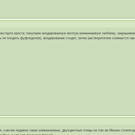
пикстарта проста: покупаем анодированную желтую алюминиевую эмблему, закрашиваем
ы не плодить фуфлоделов), анодирование сходит, затем растворителем снимается лак
ся, совсем недавно такие алюминиевые, двухцветные птицы на том же Мешке стоили руб