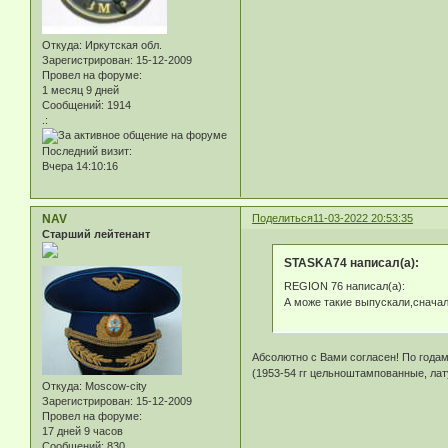
Откуда:
Иркутская обл.
Зарегистрирован
: 15-12-2009
Провел на форуме:
1 месяц 9 дней
Сообщений:
1914
.:
Последний визит:
Вчера 14:10:16
NAV
Поделиться
11-03-2022 20:53:35
Старший лейтенант
STASKA74 написал(а):
REGION 76 написал(а):
А може такие выпускали,снача
Абсолютно с Вами согласен! По годам, 
(1953-54 гг цельноштампованные, лату
Откуда:
Moscow-city
Зарегистрирован
: 15-12-2009
Провел на форуме:
17 дней 9 часов
Сообщений:
830