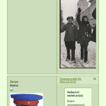
Поделиться
26-03-
34
Латро
2023 23:33:34
Майор
бейшлот
написал(а):
Видно
награжденный