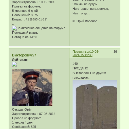
Зарегистрирован
: 10-12-2009
Что мы не будем
Провел на форуме:
Ни старше, ни взрослее,
5 месяцев 6 дней
Чем тогда…
Сообщений:
8575
Возраст:
41
[1985-01-21]
© Юрий Воронов
.:
Последний визит:
Сегодня 04:13:35
Поделиться
10-03-
36
Викторович57
2024 15:49:39
Лейтенант
#40
ПРОДАНО
Выставлены на других
площадках.
Откуда:
Орёл
Зарегистрирован
: 07-08-2014
Провел на форуме:
1 месяц 4 дня
Сообщений:
525