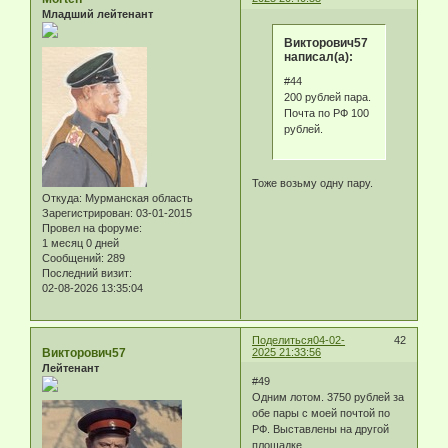
Младший лейтенант
Викторович57
написал(а):
#44
200 рублей пара.
Почта по РФ 100
рублей.
Тоже возьму одну пару.
Откуда:
Мурманская область
Зарегистрирован
: 03-01-2015
Провел на форуме:
1 месяц 0 дней
Сообщений:
289
Последний визит:
02-08-2026 13:35:04
Поделиться
04-02-
42
Викторович57
2025 21:33:56
Лейтенант
#49
Одним лотом. 3750 рублей за
обе пары с моей почтой по
РФ. Выставлены на другой
площадке.