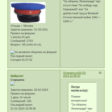
"За оборону Ленинграда" при
отсутствии "За победу над
Германией" или "За
доблестный труд в Великой
Отечественной войне 1941—
1945 гг."
Откуда:
г. Москва
Зарегистрирован
: 31-03-2011
Провел на форуме:
1 месяц 24 дня
Сообщений:
2753
Возраст:
58
[1968-06-16]
.:
Последний визит:
Сегодня 01:07:52
Поделиться
26-03-
33
бейшлот
2023 22:08:23
Старшина
Латро
Зарегистрирован
: 26-02-2023
написал(а):
Провел на форуме:
Планки
1 день 14 часов
интересные!
Сообщений:
106
"За оборону
Последний визит:
Ленинграда" при
21-01-2024 10:39:36