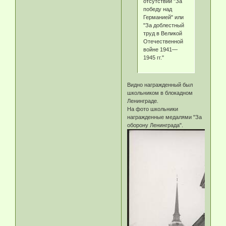
отсутствии "За
победу над
Германией" или
"За доблестный
труд в Великой
Отечественной
войне 1941—
1945 гг."
Видно награжденный был
школьником в блокадном
Ленинграде.
На фото школьники
награжденные медалями "За
оборону Ленинграда".