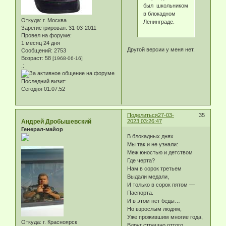
был школьником
в блокадном
Откуда:
г. Москва
Ленинграде.
Зарегистрирован
: 31-03-2011
Провел на форуме:
1 месяц 24 дня
Другой версии у меня нет.
Сообщений:
2753
Возраст:
58
[1968-06-16]
.:
Последний визит:
Сегодня 01:07:52
Поделиться
27-03-
35
Андрей Дробышевский
2023 03:26:47
Генерал-майор
В блокадных днях
Мы так и не узнали:
Меж юностью и детством
Где черта?
Нам в сорок третьем
Выдали медали,
И только в сорок пятом —
Паспорта.
И в этом нет беды…
Но взрослым людям,
Уже прожившим многие года,
Откуда:
г. Красноярск
Вдруг страшно оттого,