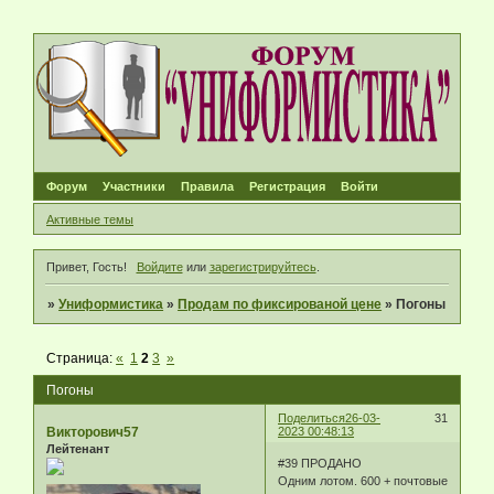
Форум
Участники
Правила
Регистрация
Войти
Активные темы
Привет, Гость!
Войдите
или
зарегистрируйтесь
.
»
Униформистика
»
Продам по фиксированой цене
»
Погоны
Страница:
«
1
2
3
»
Погоны
Поделиться
26-03-
31
Викторович57
2023 00:48:13
Лейтенант
#39 ПРОДАНО
Одним лотом. 600 + почтовые