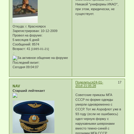
Никакой "униформы ИКАО",
при этом, юридически, не
существует.
Откуда:
г. Красноярск
Зарегистрирован
: 10-12-2009
Провел на форуме:
5 месяцев 6 дней
Сообщений:
8574
Возраст:
41
[1985-01-21]
.:
Последний визит:
Сегодня 09:04:07
Поделиться
24-01-
17
NAV
2018 21:05:28
Старший лейтенант
Советские приказы МГА
СССР по форме одежды
умерли одновременно с
СССР. Тот же Аэрофлот уже в
93 году (если не ошибаюсь)
одел черную форму с
нарукавными шевронами
вместо темно-синей с
погонами МГА СССР.