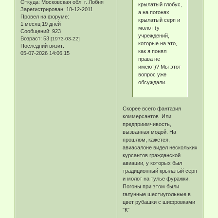
Откуда:
Московская обл, г. Лобня
крылатый глобус,
Зарегистрирован
: 18-12-2011
а на погонах
Провел на форуме:
крылатый серп и
1 месяц 19 дней
молот (у
Сообщений:
923
учреждений,
Возраст:
53
[1973-03-22]
которые на это,
Последний визит:
как я понял
05-07-2026 14:06:15
права не
имеют)? Мы этот
вопрос уже
обсуждали.
Скорее всего фантазия
коммерсантов. Или
предприимчивость,
вызванная модой. На
прошлом, кажется,
авиасалоне видел нескольких
курсантов гражданской
авиации, у которых был
традиционный крылатый серп
и молот на тулье фуражки.
Погоны при этом были
галунные шестиугольные в
цвет рубашки с шифровками
"К"