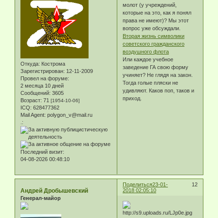
молот (у учреждений,
которые на это, как я понял
права не имеют)? Мы этот
вопрос уже обсуждали.
Вторая жизнь символики
советского гражданского
воздушного флота
Или каждое учебное
Откуда:
Кострома
заведение ГА свою форму
Зарегистрирован
: 12-11-2009
учиняет? Не глядя на закон.
Провел на форуме:
Тогда голые пляски не
2 месяца 10 дней
удивляют. Каков поп, таков и
Сообщений:
3605
приход.
Возраст:
71
[1954-10-06]
ICQ:
628477362
Mail Agent:
polygon_v@mail.ru
.:
Последний визит:
04-08-2026 00:48:10
Поделиться
23-01-
12
Андрей Дробышевский
2018 02:05:10
Генерал-майор