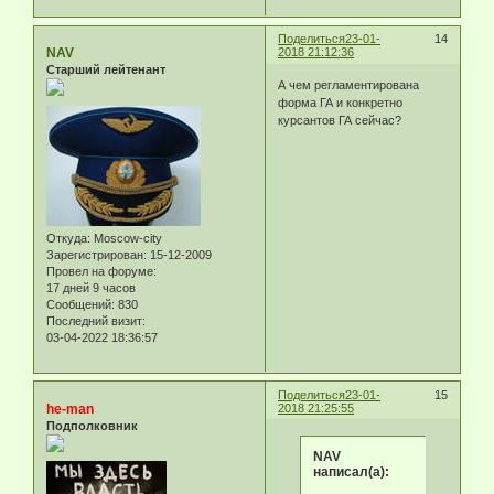
Поделиться
23-01-
14
NAV
2018 21:12:36
Старший лейтенант
А чем регламентирована
форма ГА и конкретно
курсантов ГА сейчас?
Откуда:
Moscow-city
Зарегистрирован
: 15-12-2009
Провел на форуме:
17 дней 9 часов
Сообщений:
830
Последний визит:
03-04-2022 18:36:57
Поделиться
23-01-
15
he-man
2018 21:25:55
Подполковник
NAV
написал(а):