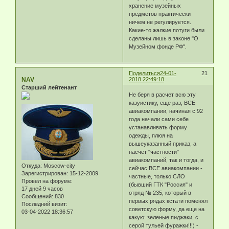
хранение музейных
предметов практически
ничем не регулируется.
Какие-то жалкие потуги были
сделаны лишь в законе "О
Музейном фонде РФ".
Поделиться
24-01-
21
NAV
2018 22:49:18
Старший лейтенант
Не беря в расчет всю эту
казуистику, еще раз, ВСЕ
авиакомпании, начиная с 92
года начали сами себе
устанавливать форму
одежды, плюя на
вышеуказанный приказ, а
насчет "частности"
авиакомпаний, так и тогда, и
Откуда:
Moscow-city
сейчас ВСЕ авиакомпании -
Зарегистрирован
: 15-12-2009
частные, только СЛО
Провел на форуме:
(бывший ГТК "Россия" и
17 дней 9 часов
отряд № 235, который в
Сообщений:
830
первых рядах кстати поменял
Последний визит:
советскую форму, да еще на
03-04-2022 18:36:57
какую: зеленые пиджаки, с
серой тульей фуражки!!!) -