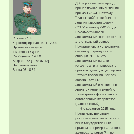
ДВТ в российский период
принял приказ, отменяющий
приказы СССР. Поэтому
"пустышкой" он не был - он
легитимизировал форму
СССР вплоть до 2017 года.
По самостийности
авиакомпаний, повторяю, что
Откуда:
СПБ
это отдельный вопрос.
Зарегистрирован
: 10-11-2009
Приказом была установлена
Провел на форуме:
форма для гражданской
4 месяца 17 дней
авиации РФ. То, что
Сообщений:
19850
Возраст:
68
авиакомпании начали
[1958-07-13]
Последний визит:
изгаляться и игнорировать
Вчера 07:10:54
приказы руководящего органа
- это их проблема. Как раз
форма частных
авиакомпаний и до сих пор
является нелегитимной, с
точки зрения формального
согласования их приказов
(распоряжений).
Что касается 2015 года.
Правительство своим
решением дало возможность
всем государственным
органам сформировать новое
законодательство РФ, не