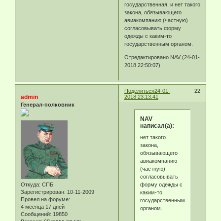
государственная, и нет такого
закона, обязывающего
авиакомпанию (частную)
согласовывать форму
одежды с каким-то
государственным органом.
Отредактировано NAV (24-01-
2018 22:50:07)
Поделиться
24-01-
22
admin
2018 23:13:41
Генерал-полковник
NAV
написал(а):
нет такого
закона,
обязывающего
авиакомпанию
(частную)
согласовывать
форму одежды с
Откуда:
СПБ
Зарегистрирован
: 10-11-2009
каким-то
Провел на форуме:
государственным
4 месяца 17 дней
органом.
Сообщений:
19850