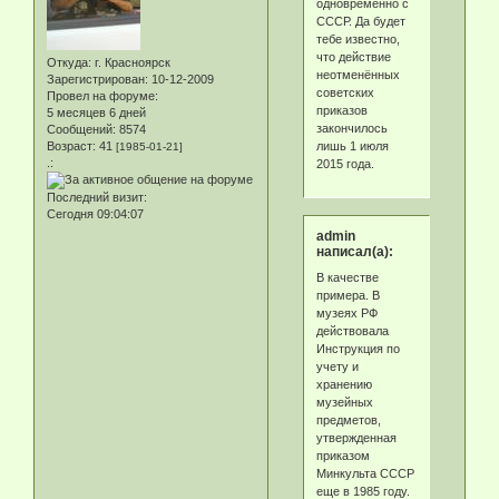
одновременно с
СССР. Да будет
тебе известно,
что действие
Откуда:
г. Красноярск
неотменённых
Зарегистрирован
: 10-12-2009
советских
Провел на форуме:
приказов
5 месяцев 6 дней
закончилось
Сообщений:
8574
лишь 1 июля
Возраст:
41
[1985-01-21]
.:
2015 года.
Последний визит:
Сегодня 09:04:07
admin
написал(а):
В качестве
примера. В
музеях РФ
действовала
Инструкция по
учету и
хранению
музейных
предметов,
утвержденная
приказом
Минкульта СССР
еще в 1985 году.