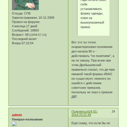
себе
устанавливать
форму одежды,
Откуда:
СПБ
Зарегистрирован
: 10-11-2009
плюя на
Провел на форуме:
вышеуказанный
4 месяца 17 дней
приказ
Сообщений:
19850
Возраст:
68
[1958-07-13]
Последний визит:
Вот это ты точно
Вчера 07:10:54
охарактеризовал положение
дел начала 90-х -
действовать "по понятиям", а
не по закону. При всем при
этом Дробышевский
правильно сказал, что де-юре
никакой такой формы ИКАО
не существует, немного он
ошибся с действием
советских приказов,
поскольку не знал о приказе
ДВТ.
Поделиться
24-01-
24
admin
2018 23:21:49
Генерал-полковник
Ещё скажу, что если бы не