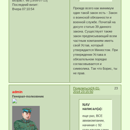
Возраст:
68
[1958-07-13]
Последний визит:
Прежде всего как минимум
Вчера 07:10:54
один такой закон есть - Закон
о воинской обязанности и
военной службе. Почитай на
досуге статью 39 данного
закона. Существует также
закон предписывающий всем
частным компаниям иметь
свой Устав, который
утверждается Минюстом. При
утверждении Устава в
обязательном порядке
согласовывается и
символика. Так что Борис, ты
не прав.
Поделиться
24-01-
23
admin
2018 23:15:50
Генерал-полковник
NAV
написал(а):
еще раз, ВСЕ
авиакомпании,
начиная с 92
года начали сами