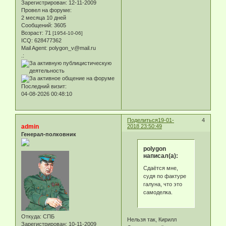
Зарегистрирован
: 12-11-2009
Провел на форуме:
2 месяца 10 дней
Сообщений:
3605
Возраст:
71
[1954-10-06]
ICQ:
628477362
Mail Agent:
polygon_v@mail.ru
.:
Последний визит:
04-08-2026 00:48:10
Поделиться
19-01-
4
admin
2018 23:50:49
Генерал-полковник
polygon
написал(а):
Сдаётся мне,
судя по фактуре
галуна, что это
самоделка.
Откуда:
СПБ
Нельзя так, Кирилл
Зарегистрирован
: 10-11-2009