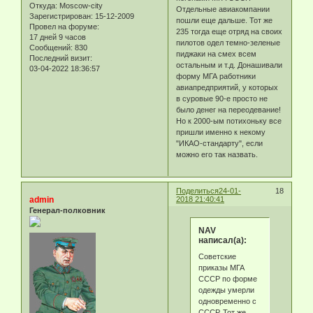
Откуда:
Moscow-city
Отдельные авиакомпании
Зарегистрирован
: 15-12-2009
пошли еще дальше. Тот же
Провел на форуме:
235 тогда еще отряд на своих
17 дней 9 часов
пилотов одел темно-зеленые
Сообщений:
830
пиджаки на смех всем
Последний визит:
остальным и т.д. Донашивали
03-04-2022 18:36:57
форму МГА работники
авиапредприятий, у которых
в суровые 90-е просто не
было денег на переодевание!
Но к 2000-ым потихоньку все
пришли именно к некому
"ИКАО-стандарту", если
можно его так назвать.
Поделиться
24-01-
18
admin
2018 21:40:41
Генерал-полковник
NAV
написал(а):
Советские
приказы МГА
СССР по форме
одежды умерли
одновременно с
СССР. Тот же