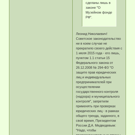
сделаны лишь в
законе "О
Музейном фонде
РФ".
Леонид Николаевич!
Советское законодательство
ни в коем случае не
прекратило своего действия с
1 июля 2015 года - его лишь,
пунктом 1.1 статьи 15
Федерального закона от
26.12.2008 № 294-ФЗ "О
защите прав юридических
лиц и индивидуальных
предпринимателей при
осуществлении
государственного контроля
(надзора) и муниципального
контроля", запретили
применять при проверках
юридических лиц - в рамках
общего тренда, заданного, в
своё время, Президентом
России Д.А. Медведевым:
"Надо, чтобы
правоохранительные органы