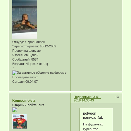
Откуда:
г. Красноярск
Зарегистрирован
: 10-12-2009
Провел на форуме:
5 месяцев 6 дней
Сообщений:
8574
Возраст:
41
[1985-01-21]
.:
Последний визит:
Сегодня 09:04:07
Поделиться
23-01-
13
Komsomolets
2018 14:30:43
Старший лейтенант
polygon
написал(а):
На фуражках
курсантов