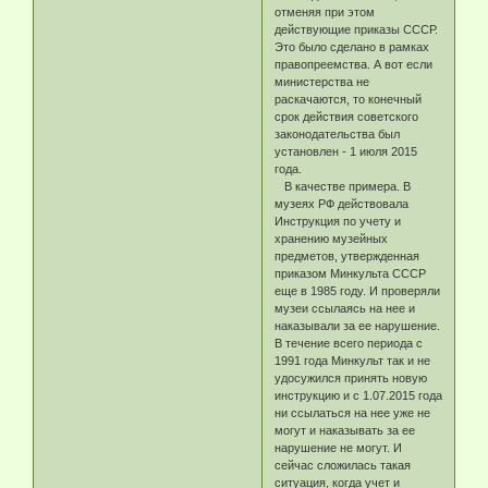
отменяя при этом
действующие приказы СССР.
Это было сделано в рамках
правопреемства. А вот если
министерства не
раскачаются, то конечный
срок действия советского
законодательства был
установлен - 1 июля 2015
года.
В качестве примера. В
музеях РФ действовала
Инструкция по учету и
хранению музейных
предметов, утвержденная
приказом Минкульта СССР
еще в 1985 году. И проверяли
музеи ссылаясь на нее и
наказывали за ее нарушение.
В течение всего периода с
1991 года Минкульт так и не
удосужился принять новую
инструкцию и с 1.07.2015 года
ни ссылаться на нее уже не
могут и наказывать за ее
нарушение не могут. И
сейчас сложилась такая
ситуация, когда учет и