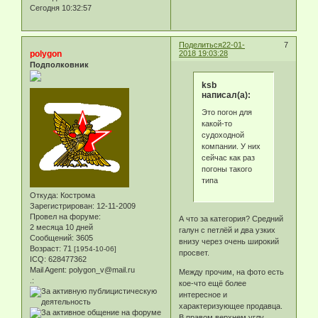
Сегодня 10:32:57
Поделиться
22-01-
7
polygon
2018 19:03:28
Подполковник
ksb
написал(а):
Это погон для
какой-то
судоходной
компании. У них
сейчас как раз
погоны такого
типа
Откуда:
Кострома
Зарегистрирован
: 12-11-2009
Провел на форуме:
А что за категория? Средний
2 месяца 10 дней
галун с петлёй и два узких
Сообщений:
3605
внизу через очень широкий
Возраст:
71
[1954-10-06]
просвет.
ICQ:
628477362
Mail Agent:
polygon_v@mail.ru
Между прочим, на фото есть
.:
кое-что ещё более
интересное и
характеризующее продавца.
В правом верхнем углу