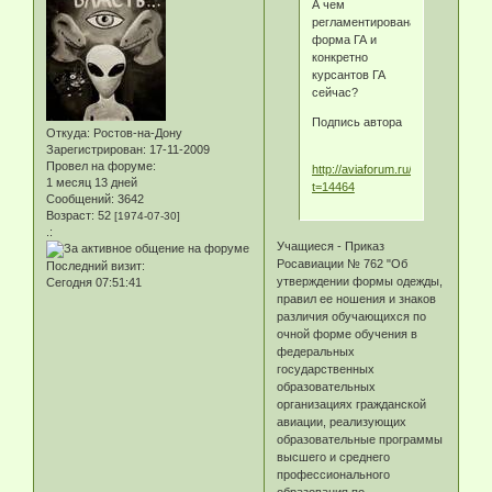
А чем
регламентирована
форма ГА и
конкретно
курсантов ГА
сейчас?
Подпись автора
Откуда:
Ростов-на-Дону
Зарегистрирован
: 17-11-2009
Провел на форуме:
http://aviaforum.ru/showthread.p
1 месяц 13 дней
t=14464
Сообщений:
3642
Возраст:
52
[1974-07-30]
.:
Учащиеся - Приказ
Росавиации № 762 "Об
Последний визит:
утверждении формы одежды,
Сегодня 07:51:41
правил ее ношения и знаков
различия обучающихся по
очной форме обучения в
федеральных
государственных
образовательных
организациях гражданской
авиации, реализующих
образовательные программы
высшего и среднего
профессионального