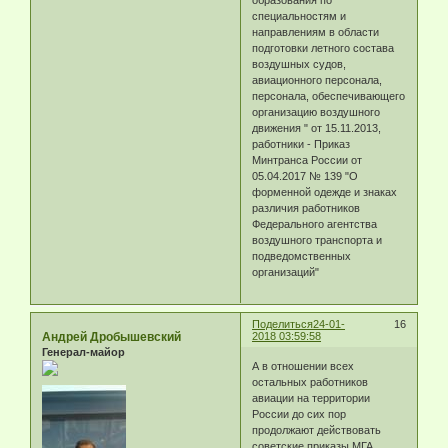
образования по
специальностям и
направлениям в области
подготовки летного состава
воздушных судов,
авиационного персонала,
персонала, обеспечивающего
организацию воздушного
движения " от 15.11.2013,
работники - Приказ
Минтранса России от
05.04.2017 № 139 "О
форменной одежде и знаках
различия работников
Федерального агентства
воздушного транспорта и
подведомственных
организаций"
Поделиться
24-01-
16
Андрей Дробышевский
2018 03:59:58
Генерал-майор
А в отношении всех
остальных работников
авиации на территории
России до сих пор
продолжают действовать
советские приказы МГА.