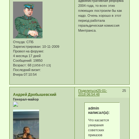
административная реформа
2004 года, то всех этих
плюющих построили бы как
надо. Очень хорошо в этот
период работала
геральдическая комиссия
Минтранса.
Откуда:
СПБ
Зарегистрирован
: 10-11-2009
Провел на форуме:
4 месяца 17 дней
Сообщений:
19850
Возраст:
68
[1958-07-13]
Последний визит:
Вчера 07:10:54
Поделиться
25-01-
25
Андрей Дробышевский
2018 06:54:48
Генерал-майор
admin
написал(а):
Что касается
умирания
советских
приказов