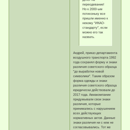
переодевание!
Но к 2000-ым
потихоньку все
пришли именно к
некому "ИКАО-
стандарту", если
можно его так
назвать.
Андрей, приказ департамента
воздушного транспорта 1992
года сохранял форму и знаки
различия советского образца
"до выработки новой
символики". Таким образом
форма одежды и знаки
различия советского образца
юридически действовали до
2017 года. Авиакомпании
придумывали свои знаки
различия, которые
принимались с нарушением
всех действующих
нормативных актов. Данные
знаки различия ни с кем не
согласовывались. Тот же