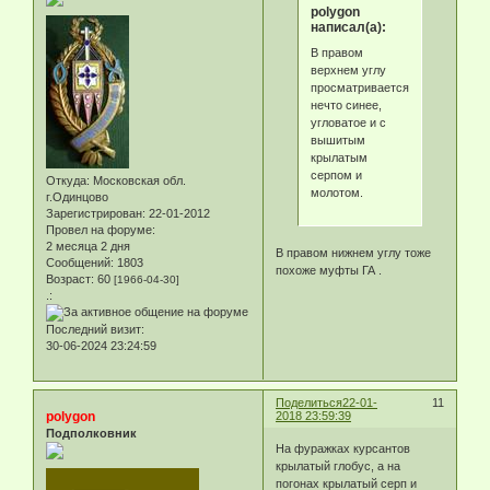
polygon
написал(а):
В правом
верхнем углу
просматривается
нечто синее,
угловатое и с
вышитым
крылатым
серпом и
Откуда:
Московская обл.
молотом.
г.Одинцово
Зарегистрирован
: 22-01-2012
Провел на форуме:
2 месяца 2 дня
В правом нижнем углу тоже
Сообщений:
1803
похоже муфты ГА .
Возраст:
60
[1966-04-30]
.:
Последний визит:
30-06-2024 23:24:59
Поделиться
22-01-
11
polygon
2018 23:59:39
Подполковник
На фуражках курсантов
крылатый глобус, а на
погонах крылатый серп и