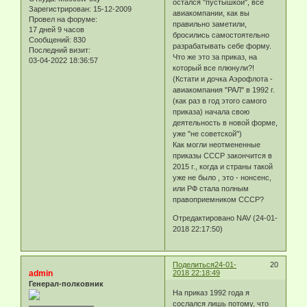
остался "пустышкой", все
Зарегистрирован
: 15-12-2009
авиакомпании, как вы
Провел на форуме:
правильно заметили,
17 дней 9 часов
бросились самостоятельно
Сообщений:
830
разрабатывать себе форму.
Последний визит:
Что же это за приказ, на
03-04-2022 18:36:57
который все плюнули?!
(Кстати и дочка Аэрофлота -
авиакомпания "РАЛ" в 1992 г.
(как раз в год этого самого
приказа) начала свою
деятельность в новой форме,
уже "не советской")
Как могли неотмененные
приказы СССР закончится в
2015 г., когда и страны такой
уже не было , это - нонсенс,
или РФ стала полным
правоприемником СССР?
Отредактировано NAV (24-01-
2018 22:17:50)
Поделиться
24-01-
20
admin
2018 22:18:49
Генерал-полковник
На приказ 1992 года я
сослался лишь потому, что