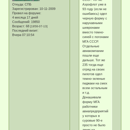
Аэрофлот уже в
Откуда:
СПБ
Зарегистрирован
: 10-11-2009
93 году (если не
Провел на форуме:
ошибаюсь) одел
4 месяца 17 дней
черную форму с
Сообщений:
19850
нарукавными
Возраст:
68
[1958-07-13]
шевронами
Последний визит:
вместо темно-
Вчера 07:10:54
синей с погонами
МГА СССР.
Отдельные
авиакомпании
пошли еще
дальше. Тот же
235 тогда еще
отряд на своих
пилотов одел
темно-зеленые
пиджаки на смех
всем остальным
и т.д.
Донашивали
форму МГА
работники
авиапредприятий,
у которых в
суровые 90-е
просто не было
денег на