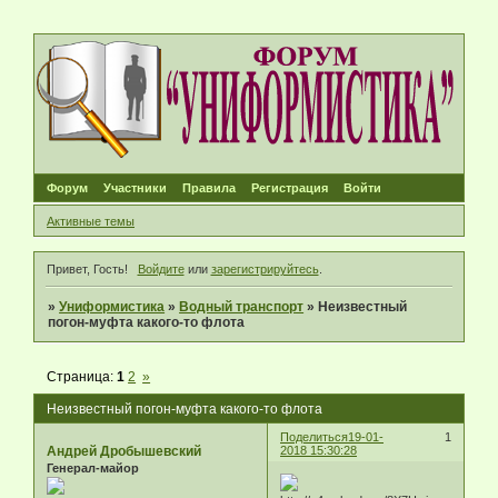
Форум
Участники
Правила
Регистрация
Войти
Активные темы
Привет, Гость!
Войдите
или
зарегистрируйтесь
.
»
Униформистика
»
Водный транспорт
»
Неизвестный
погон-муфта какого-то флота
Страница:
1
2
»
Неизвестный погон-муфта какого-то флота
Поделиться
19-01-
1
Андрей Дробышевский
2018 15:30:28
Генерал-майор