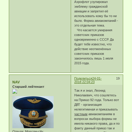
Аэрофлот узупировал
эмблему гражданской
авиации и запретил её
использовать кому бы то ни
было. Форма авиакомпаний -
это отдельная тема.
Что касается умирания
советских приказов
одновременно с СССР. Да
будет тебе известно, что
действие неотменённых
советских приказов
закончилось лишь 1 июля
2015 года.
Поделиться
24-01-
19
NAV
2018 22:04:23
Старший лейтенант
Так я и знал, Леонид
Николаевич, что сошлетесь
на Приказ 92 года. Только вот
ДВТ - организация
нелегитимная и приказывать
частным
авиакомпаниям в
вопросах выбора формы не
имела никакого права, да и по
факту данный приказ так и
Откуда:
Moscow-city