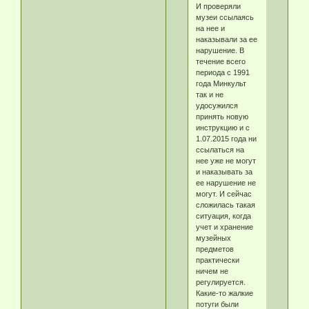
И проверяли
музеи ссылаясь
на нее и
наказывали за ее
нарушение. В
течение всего
периода с 1991
года Минкульт
так и не
удосужился
принять новую
инструкцию и с
1.07.2015 года ни
ссылаться на
нее уже не могут
и наказывать за
ее нарушение не
могут. И сейчас
сложилась такая
ситуация, когда
учет и хранение
музейных
предметов
практически
ничем не
регулируется.
Какие-то жалкие
потуги были