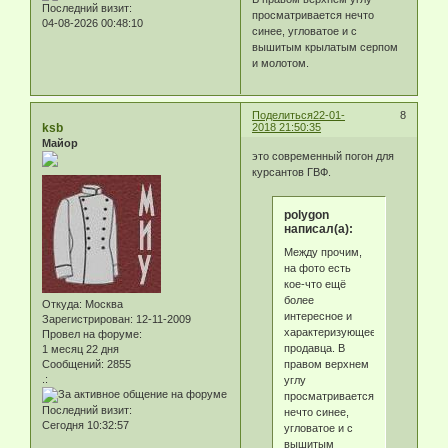
Последний визит:
просматривается нечто
04-08-2026 00:48:10
синее, угловатое и с
вышитым крылатым серпом
и молотом.
Поделиться
22-01-
8
ksb
2018 21:50:35
Майор
это современный погон для
курсантов ГВФ.
polygon
написал(а):
Между прочим,
на фото есть
кое-что ещё
более
Откуда:
Москва
интересное и
Зарегистрирован
: 12-11-2009
характеризующее
Провел на форуме:
продавца. В
1 месяц 22 дня
правом верхнем
Сообщений:
2855
.:
углу
просматривается
Последний визит:
нечто синее,
Сегодня 10:32:57
угловатое и с
вышитым