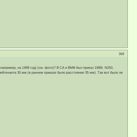
368
пример, на 1988 год) (см. фото)? В СА и ВМФ был приказ 1988г. N250,
лейтенанта 30 мм (в раннем приказе было расстояние 35 мм). Так вот было ли