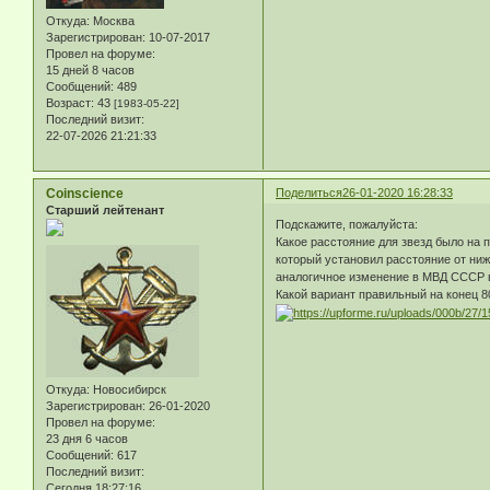
Откуда:
Москва
Зарегистрирован
: 10-07-2017
Провел на форуме:
15 дней 8 часов
Сообщений:
489
Возраст:
43
[1983-05-22]
Последний визит:
22-07-2026 21:21:33
Coinscience
Поделиться
26-01-2020 16:28:33
Старший лейтенант
Подскажите, пожалуйста:
Какое расстояние для звезд было на 
который установил расстояние от ниж
аналогичное изменение в МВД СССР в
Какой вариант правильный на конец 80
Откуда:
Новосибирск
Зарегистрирован
: 26-01-2020
Провел на форуме:
23 дня 6 часов
Сообщений:
617
Последний визит:
Сегодня 18:27:16