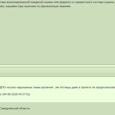
тава военизированной пожарной охраны или рядового и сержантского состава охраны 
гие), нашивки (при наличии) по присвоенным званиям.
ДПО носило нарукавные знаки различия...им петлицы даже в проекте не предполагалис
r (04-08-2018 04:27:51)
Свердловской области.