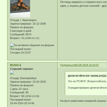
Петлицы рядового и сержантского сос
одни, у охраны детских колоний - дру
Откуда:
г. Красноярск
Зарегистрирован
: 10-12-2009
Провел на форуме:
5 месяцев 6 дней
Сообщений:
8574
Возраст:
41
[1985-01-21]
.:
Последний визит:
Сегодня 19:13:07
RUSO-4
Поделиться
06-08-2018 16:33:57
Старший сержант
general-director написал(а):
Откуда:
Екатеринбург
Это не РСФСР...Всероссийское 
Зарегистрирован
: 15-03-2018
Провел на форуме:
Отредактировано general-directo
1 день 22 часа
Сообщений:
85
Возраст:
66
[1959-12-09]
Последний визит:
На фото работники пожарной охраны 
19-04-2024 20:14:46