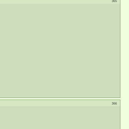
365
366