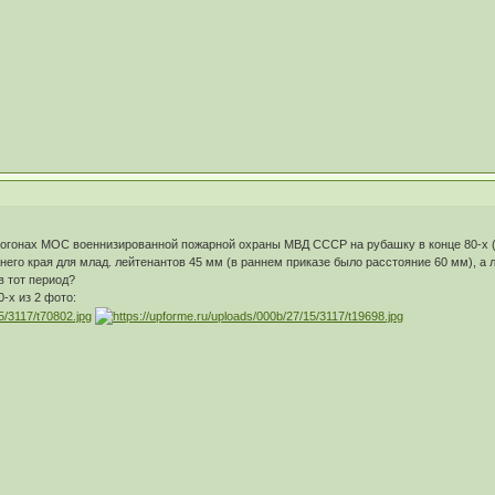
погонах МОС военнизированной пожарной охраны МВД СССР на рубашку в конце 80-х (на
него края для млад. лейтенантов 45 мм (в раннем приказе было расстояние 60 мм), а 
 тот период?
-х из 2 фото: