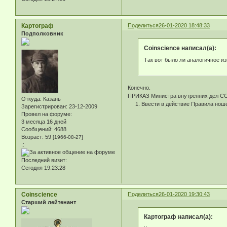
Картограф
Поделиться
26-01-2020 18:48:33
Подполковник
Coinscience написал(а):
Так вот было ли аналогичное и
Конечно.
ПРИКАЗ Министра внутренних дел ССС
Откуда:
Казань
1. Ввести в действие Правила ноше
Зарегистрирован
: 23-12-2009
Провел на форуме:
3 месяца 16 дней
Сообщений:
4688
Возраст:
59
[1966-08-27]
.:
Последний визит:
Сегодня 19:23:28
Coinscience
Поделиться
26-01-2020 19:30:43
Старший лейтенант
Картограф написал(а):