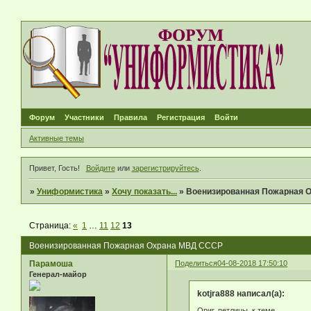
Форум
Участники
Правила
Регистрация
Войти
Активные темы
Привет, Гость!
Войдите
или
зарегистрируйтесь
.
»
Униформистика
»
Хочу показать...
»
Военизированная Пожарная 
Страница:
«
1
…
11
12
13
Военизированная Пожарная Охрана МВД СССР
Парамоша
Поделиться
04-08-2018 17:50:10
Генерал-майор
kotjra888 написал(а):
Ориг. петлицы. к теме.