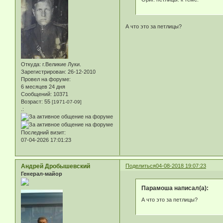
А что это за петлицы?
Откуда:
г.Великие Луки.
Зарегистрирован
: 26-12-2010
Провел на форуме:
6 месяцев 24 дня
Сообщений:
10371
Возраст:
55
[1971-07-09]
.:
Последний визит:
07-04-2026 17:01:23
Андрей Дробышевский
Поделиться
04-08-2018 19:07:23
Генерал-майор
Парамоша написал(а):
А что это за петлицы?