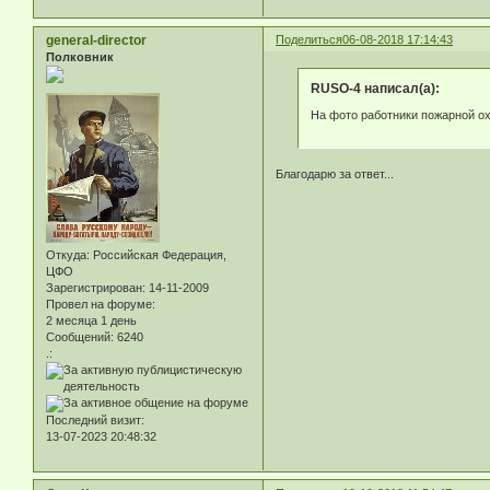
general-director
Поделиться
06-08-2018 17:14:43
Полковник
RUSO-4 написал(а):
На фото работники пожарной о
Благодарю за ответ...
Откуда:
Российская Федерация,
ЦФО
Зарегистрирован
: 14-11-2009
Провел на форуме:
2 месяца 1 день
Сообщений:
6240
.:
Последний визит:
13-07-2023 20:48:32