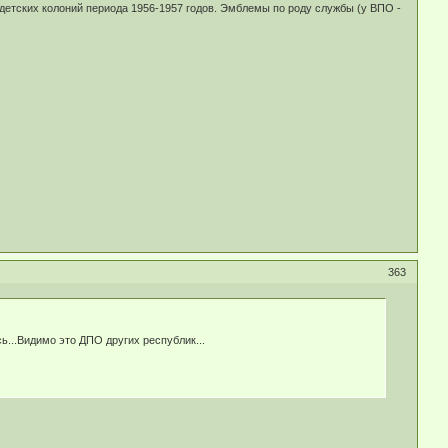
детских колоний периода 1956-1957 годов. Эмблемы по роду службы (у ВПО -
363
ь...Видимо это ДПО других республик...