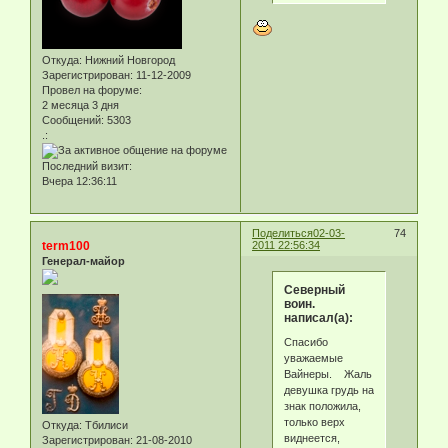
Откуда:
Нижний Новгород
Зарегистрирован
: 11-12-2009
Провел на форуме:
2 месяца 3 дня
Сообщений:
5303
.:
Последний визит:
Вчера 12:36:11
Поделиться
02-03-
74
term100
2011 22:56:34
Генерал-майор
Северный
воин.
написал(а):
Спасибо
уважаемые
Вайнеры. Жаль
девушка грудь на
знак положила,
только верх
Откуда:
Тбилиси
виднеется,
Зарегистрирован
: 21-08-2010