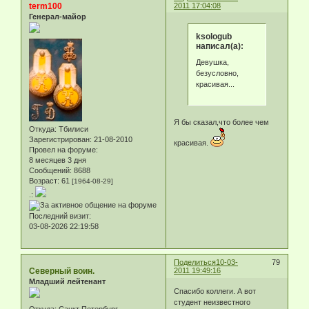
term100
2011 17:04:08
Генерал-майор
ksologub
написал(а):
Девушка,
безусловно,
красивая...
Я бы сказал,что более чем
Откуда:
Тбилиси
Зарегистрирован
: 21-08-2010
красивая.
Провел на форуме:
8 месяцев 3 дня
Сообщений:
8688
Возраст:
61
[1964-08-29]
.:
Последний визит:
03-08-2026 22:19:58
Поделиться
10-03-
79
Северный воин.
2011 19:49:16
Младший лейтенант
Спасибо коллеги. А вот
студент неизвестного
Откуда:
Санкт Петербург.