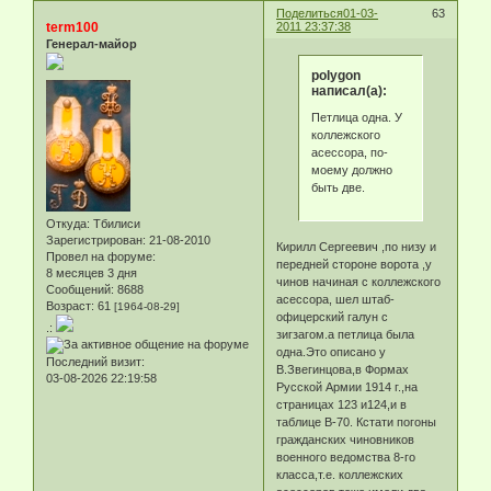
Поделиться
01-03-
63
term100
2011 23:37:38
Генерал-майор
polygon
написал(а):
Петлица одна. У
коллежского
асессора, по-
моему должно
быть две.
Откуда:
Тбилиси
Зарегистрирован
: 21-08-2010
Кирилл Сергеевич ,по низу и
Провел на форуме:
передней стороне ворота ,у
8 месяцев 3 дня
чинов начиная с коллежского
Сообщений:
8688
асессора, шел штаб-
Возраст:
61
[1964-08-29]
офицерский галун с
.:
зигзагом.а петлица была
одна.Это описано у
Последний визит:
В.Звегинцова,в Формах
03-08-2026 22:19:58
Русской Армии 1914 г.,на
страницах 123 и124,и в
таблице В-70. Кстати погоны
гражданских чиновников
военного ведомства 8-го
класса,т.е. коллежских