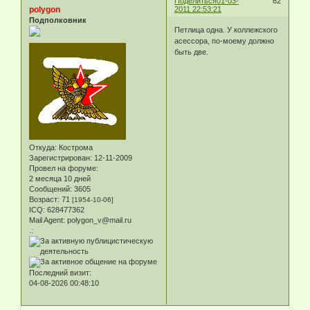
Поделиться
01-03-
62
polygon
2011 22:53:21
Подполковник
Петлица одна. У коллежского
асессора, по-моему должно
быть две.
Откуда:
Кострома
Зарегистрирован
: 12-11-2009
Провел на форуме:
2 месяца 10 дней
Сообщений:
3605
Возраст:
71
[1954-10-06]
ICQ:
628477362
Mail Agent:
polygon_v@mail.ru
.:
Последний визит:
04-08-2026 00:48:10