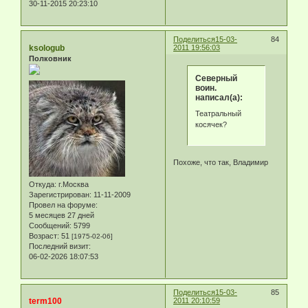
30-11-2015 20:23:10
Поделиться
15-03-
84
ksologub
2011 19:56:03
Полковник
Северный
воин.
написал(а):
Театральный
косячек?
Похоже, что так, Владимир
Откуда:
г.Москва
Зарегистрирован
: 11-11-2009
Провел на форуме:
5 месяцев 27 дней
Сообщений:
5799
Возраст:
51
[1975-02-06]
Последний визит:
06-02-2026 18:07:53
Поделиться
15-03-
85
term100
2011 20:10:59