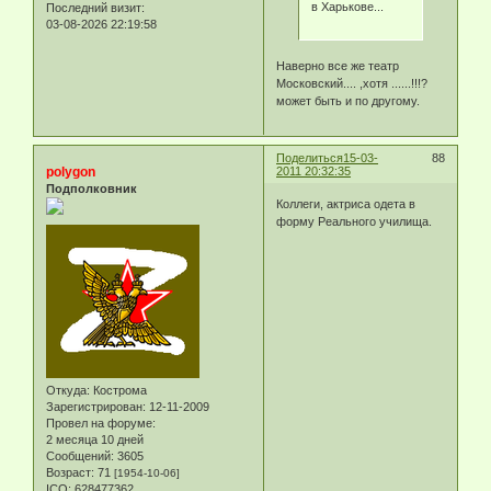
в Харькове...
Последний визит:
03-08-2026 22:19:58
Наверно все же театр
Московский.... ,хотя ......!!!?
может быть и по другому.
Поделиться
15-03-
88
polygon
2011 20:32:35
Подполковник
Коллеги, актриса одета в
форму Реального училища.
Откуда:
Кострома
Зарегистрирован
: 12-11-2009
Провел на форуме:
2 месяца 10 дней
Сообщений:
3605
Возраст:
71
[1954-10-06]
ICQ:
628477362