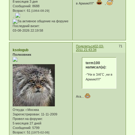
8 месяцев 3 дня
в Армию!!!!"
,
Сообщений:
8688
Возраст:
61
[1964-08-29]
.:
Последний визит:
03-08-2026 22:19:58
Поделиться
02-03-
71
ksologub
2011 21:43:34
Полковник
term100
написал(а):
-"Ни в ЗАГС ,ни в
Армию!!!!"
Ага...
Откуда:
г.Москва
Зарегистрирован
: 11-11-2009
Провел на форуме:
5 месяцев 27 дней
Сообщений:
5799
Возраст:
51
[1975-02-06]