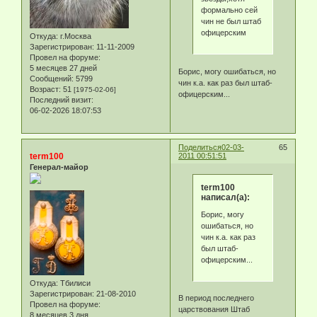
формально сей
чин не был штаб
офицерским
Откуда:
г.Москва
Зарегистрирован
: 11-11-2009
Провел на форуме:
5 месяцев 27 дней
Борис, могу ошибаться, но
Сообщений:
5799
чин к.а. как раз был штаб-
Возраст:
51
[1975-02-06]
офицерским...
Последний визит:
06-02-2026 18:07:53
Поделиться
02-03-
65
term100
2011 00:51:51
Генерал-майор
term100
написал(а):
Борис, могу
ошибаться, но
чин к.а. как раз
был штаб-
офицерским...
Откуда:
Тбилиси
Зарегистрирован
: 21-08-2010
В период последнего
Провел на форуме:
царствования Штаб
8 месяцев 3 дня