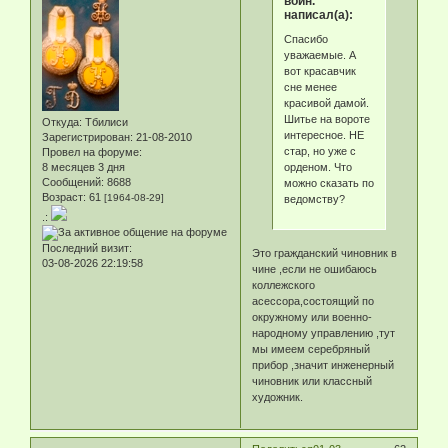
воин.
написал(а):
Спасибо
уважаемые. А
вот красавчик
сне менее
красивой дамой.
Шитье на вороте
Откуда:
Тбилиси
интересное. НЕ
Зарегистрирован
: 21-08-2010
стар, но уже с
Провел на форуме:
орденом. Что
8 месяцев 3 дня
Сообщений:
8688
можно сказать по
Возраст:
61
[1964-08-29]
ведомству?
.:
Последний визит:
Это гражданский чиновник в
03-08-2026 22:19:58
чине ,если не ошибаюсь
коллежского
асессора,состоящий по
окружному или военно-
народному управлению ,тут
мы имеем серебряный
прибор ,значит инженерный
чиновник или классный
художник.