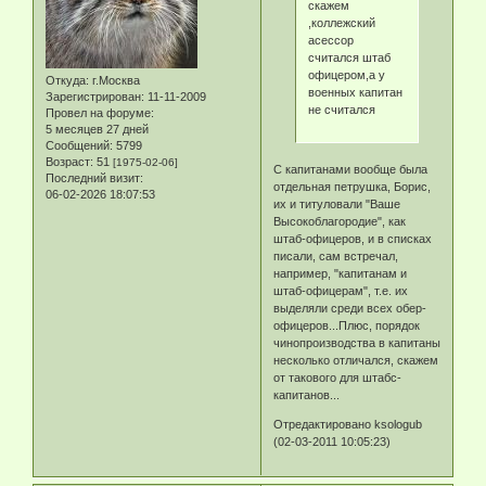
скажем
,коллежский
асессор
считался штаб
офицером,а у
Откуда:
г.Москва
военных капитан
Зарегистрирован
: 11-11-2009
не считался
Провел на форуме:
5 месяцев 27 дней
Сообщений:
5799
Возраст:
51
[1975-02-06]
С капитанами вообще была
Последний визит:
отдельная петрушка, Борис,
06-02-2026 18:07:53
их и титуловали "Ваше
Высокоблагородие", как
штаб-офицеров, и в списках
писали, сам встречал,
например, "капитанам и
штаб-офицерам", т.е. их
выделяли среди всех обер-
офицеров...Плюс, порядок
чинопроизводства в капитаны
несколько отличался, скажем
от такового для штабс-
капитанов...
Отредактировано ksologub
(02-03-2011 10:05:23)