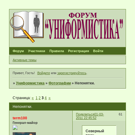
Форум
Участники
Правила
Регистрация
Войти
Активные темы
Привет, Гость!
Войдите
или
зарегистрируйтесь
.
»
Униформистика
»
Фотографии
»
Непонятки.
Страница:
«
1
2
3
4
»
Непонятки.
Поделиться
01-03-
61
term100
2011 22:45:52
Генерал-майор
Северный