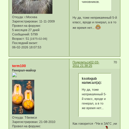
чиновников.
Откуда:
г.Москва
Ну да, тоже неприкаянный 5-й
Зарегистрирован
: 11-11-2009
класс, вроде и генерал, а в то
Провел на форуме:
же время нет...
5 месяцев 27 дней
Сообщений:
5799
Возраст:
51
[1975-02-06]
Последний визит:
06-02-2026 18:07:53
Поделиться
02-03-
70
term100
2011 21:38:25
Генерал-майор
ksologub
написал(а):
Ну да, тоже
неприкаянный 5-
й класс, вроде и
генерал, а в то
же время нет...
Откуда:
Тбилиси
Зарегистрирован
: 21-08-2010
Как говорится -"Ни в ЗАГС ,ни
Провел на форуме: