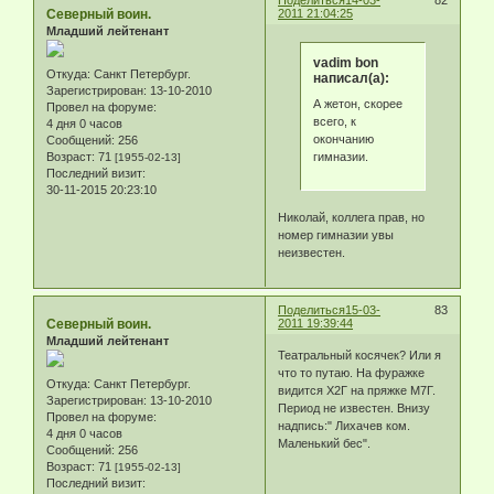
Северный воин.
2011 21:04:25
Младший лейтенант
vadim bon
Откуда:
Санкт Петербург.
написал(а):
Зарегистрирован
: 13-10-2010
А жетон, скорее
Провел на форуме:
всего, к
4 дня 0 часов
окончанию
Сообщений:
256
гимназии.
Возраст:
71
[1955-02-13]
Последний визит:
30-11-2015 20:23:10
Николай, коллега прав, но
номер гимназии увы
неизвестен.
Поделиться
15-03-
83
Северный воин.
2011 19:39:44
Младший лейтенант
Театральный косячек? Или я
что то путаю. На фуражке
Откуда:
Санкт Петербург.
видится Х2Г на пряжке М7Г.
Зарегистрирован
: 13-10-2010
Период не известен. Внизу
Провел на форуме:
надпись:" Лихачев ком.
4 дня 0 часов
Маленький бес".
Сообщений:
256
Возраст:
71
[1955-02-13]
Последний визит: