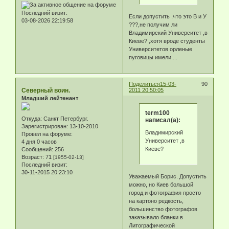
Последний визит:
Если допустить ,что это В и У
03-08-2026 22:19:58
???,не получим ли
Владимирский Университет ,в
Киеве? ,хотя вроде студенты
Университетов орленые
пуговицы имели....
Поделиться
15-03-
90
Северный воин.
2011 20:50:05
Младший лейтенант
term100
Откуда:
Санкт Петербург.
написал(а):
Зарегистрирован
: 13-10-2010
Владимирский
Провел на форуме:
Университет ,в
4 дня 0 часов
Киеве?
Сообщений:
256
Возраст:
71
[1955-02-13]
Последний визит:
30-11-2015 20:23:10
Уважаемый Борис. Допустить
можно, но Киев большой
город и фотография просто
на картоно редкость,
большинство фотографов
заказывало бланки в
Литографической