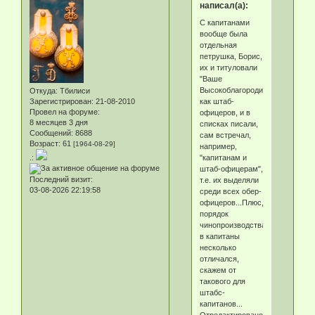
написал(а):
С капитанами
вообще была
отдельная
петрушка, Борис,
их и титуловали
"Ваше
Высокоблагородие",
Откуда:
Тбилиси
как штаб-
Зарегистрирован
: 21-08-2010
Провел на форуме:
офицеров, и в
8 месяцев 3 дня
списках писали,
Сообщений:
8688
сам встречал,
Возраст:
61
[1964-08-29]
например,
"капитанам и
.:
штаб-офицерам",
Последний визит:
т.е. их выделяли
03-08-2026 22:19:58
среди всех обер-
офицеров...Плюс,
порядок
чинопроизводства
в капитаны
несколько
отличался,
скажем от
такового для
штабс-
капитанов...
Отредактировано