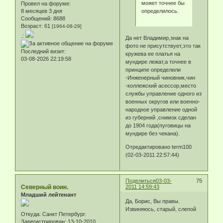
может точнее бы
Провел на форуме:
определилось.
8 месяцев 3 дня
Сообщений:
8688
Возраст:
61
[1964-08-29]
.:
Да нет Владимир,знак на
фото не присутствует,это так
Последний визит:
кружева ее платья на
03-08-2026 22:19:58
мундире лежат,а точнее в
принципе определили
-Инженерный чиновник,чин
-коллежский асессор,место
службы управление одного из
военных округов или военно-
народное управление одной
из губерний ,снимок сделан
до 1904 года(пуговицы на
мундире без чекана).
Отредактировано term100
(02-03-2011 22:57:44)
Поделиться
03-03-
75
Северный воин.
2011 14:59:43
Младший лейтенант
Да, Борис, Вы правы.
Извиняюсь, старый, слепой
Откуда:
Санкт Петербург.
Зарегистрирован
: 13-10-2010