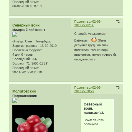
Последний визит:
06-02-2026 18:07:53
Поделиться
02-03-
72
Северный воин.
2011 22:02:00
Младший лейтенант
Спасибо уважаемые
Вайнеры.
Жаль
Откуда:
Санкт Петербург.
девушка грудь на знак
Зарегистрирован
: 13-10-2010
положила, только верх
Провел на форуме:
4 дня 0 часов
виднеется, может точнее бы
Сообщений:
256
определилось.
Возраст:
71
[1955-02-13]
Последний визит:
30-11-2015 20:23:10
Поделиться
02-03-
73
Молитовский
2011 22:28:27
Подполковник
Северный
воин.
написал(а):
грудь на знак
положила