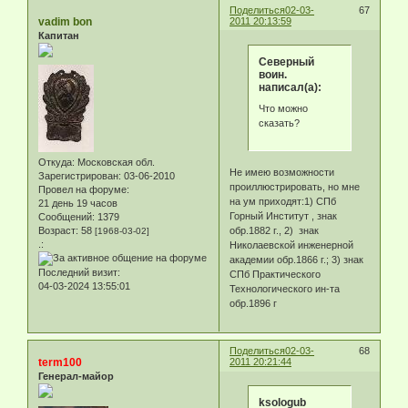
Поделиться
02-03-
67
vadim bon
2011 20:13:59
Капитан
Северный
воин.
написал(а):
Что можно
сказать?
Откуда:
Московская обл.
Не имею возможности
Зарегистрирован
: 03-06-2010
проиллюстрировать, но мне
Провел на форуме:
на ум приходят:1) СПб
21 день 19 часов
Горный Институт , знак
Сообщений:
1379
Возраст:
58
обр.1882 г., 2) знак
[1968-03-02]
.:
Николаевской инженерной
академии обр.1866 г.; 3) знак
Последний визит:
СПб Практического
04-03-2024 13:55:01
Технологического ин-та
обр.1896 г
Поделиться
02-03-
68
term100
2011 20:21:44
Генерал-майор
ksologub