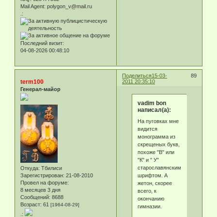
Mail Agent:
polygon_v@mail.ru
.:
Последний визит:
04-08-2026 00:48:10
Поделиться
15-03-
89
term100
2011 20:35:10
Генерал-майор
vadim bon
написал(а):
На пуговках мне
видится
монограмма из
скрещеных букв,
похоже "В" или
"К" и " У"
старославянским
Откуда:
Тбилиси
шрифтом. А
Зарегистрирован
: 21-08-2010
Провел на форуме:
жетон, скорее
8 месяцев 3 дня
всего, к
Сообщений:
8688
окончанию
Возраст:
61
[1964-08-29]
гимназии.
.: