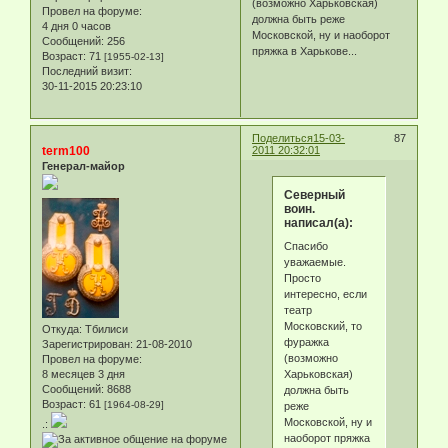
(возможно Харьковская)
Провел на форуме:
должна быть реже
4 дня 0 часов
Московской, ну и наоборот
Сообщений:
256
пряжка в Харькове...
Возраст:
71
[1955-02-13]
Последний визит:
30-11-2015 20:23:10
Поделиться
15-03-
87
term100
2011 20:32:01
Генерал-майор
Северный
воин.
написал(а):
Спасибо
уважаемые.
Просто
интересно, если
театр
Московский, то
Откуда:
Тбилиси
фуражка
Зарегистрирован
: 21-08-2010
(возможно
Провел на форуме:
Харьковская)
8 месяцев 3 дня
Сообщений:
8688
должна быть
Возраст:
61
[1964-08-29]
реже
Московской, ну и
.:
наоборот пряжка