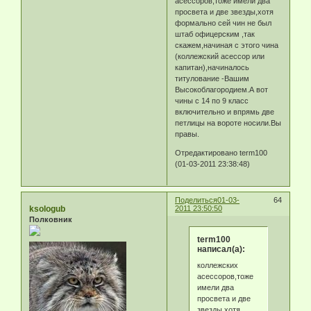
асессоров,тоже имели два
просвета и две звезды,хотя
формально сей чин не был
штаб офицерским ,так
скажем,начиная с этого чина
(коллежский асессор или
капитан),начиналось
титулование -Вашим
Высокоблагородием.А вот
чины с 14 по 9 класс
включительно и впрямь две
петлицы на вороте носили.Вы
правы.
Отредактировано term100
(01-03-2011 23:38:48)
Поделиться
01-03-
64
ksologub
2011 23:50:50
Полковник
term100
написал(а):
коллежских
асессоров,тоже
имели два
просвета и две
звезды,хотя