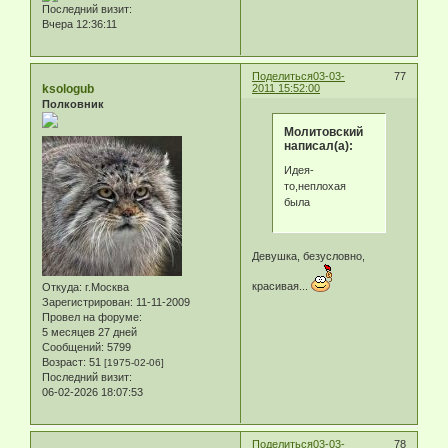
Последний визит:
Вчера 12:36:11
Поделиться
03-03-
77
ksologub
2011 15:52:00
Полковник
Молитовский
написал(а):
Идея-
то,неплохая
была
Девушка, безусловно,
красивая...
Откуда:
г.Москва
Зарегистрирован
: 11-11-2009
Провел на форуме:
5 месяцев 27 дней
Сообщений:
5799
Возраст:
51
[1975-02-06]
Последний визит:
06-02-2026 18:07:53
Поделиться
03-03-
78