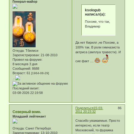
Генерал-майор
ksologub
написал(а):
Похоже, что так,
Владимир
Да нет Кирилл ,не Похоже, а
100% так. В роли гимназиста
Откуда:
Тбилиси
актриса (амплуа травести). И
Зарегистрирован
: 21-08-2010
Провел на форуме:
сие факт ....
8 месяцев 3 дня
Сообщений:
8688
Возраст:
61
[1964-08-29]
.:
Последний визит:
03-08-2026 22:19:58
Поделиться
15-03-
86
Северный воин.
2011 20:23:32
Младший лейтенант
Спасибо уважаемые. Просто
интересно, если театр
Откуда:
Санкт Петербург.
Московский, то фуражка
Зарегистрирован
: 13-10-2010