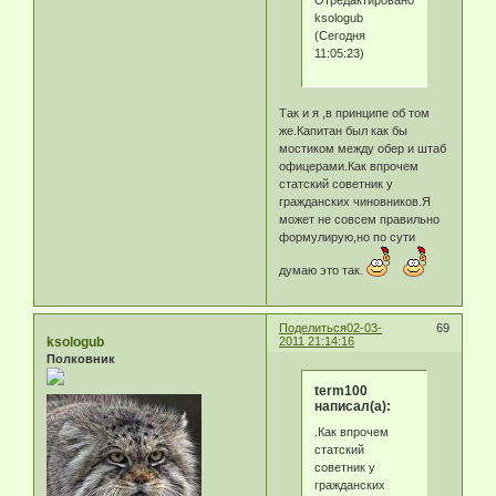
ksologub
(Сегодня
11:05:23)
Так и я ,в принципе об том
же.Капитан был как бы
мостиком между обер и штаб
офицерами.Как впрочем
статский советник у
гражданских чиновников.Я
может не совсем правильно
формулирую,но по сути
думаю это так.
Поделиться
02-03-
69
ksologub
2011 21:14:16
Полковник
term100
написал(а):
.Как впрочем
статский
советник у
гражданских