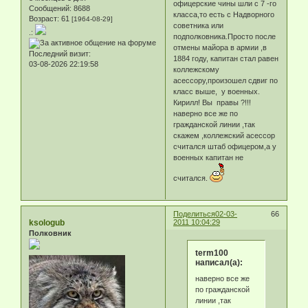
офицерские чины шли с 7 -го
Сообщений:
8688
класса,то есть с Надворного
Возраст:
61
[1964-08-29]
советника или
.:
подполковника.Просто после
отмены майора в армии ,в
Последний визит:
1884 году, капитан стал равен
03-08-2026 22:19:58
коллежскому
асессору,произошел сдвиг по
класс выше, у военных.
Кирилл! Вы правы ?!!!
наверно все же по
гражданской линии ,так
скажем ,коллежский асессор
считался штаб офицером,а у
военных капитан не
считался.
Поделиться
02-03-
66
ksologub
2011 10:04:29
Полковник
term100
написал(а):
наверно все же
по гражданской
линии ,так