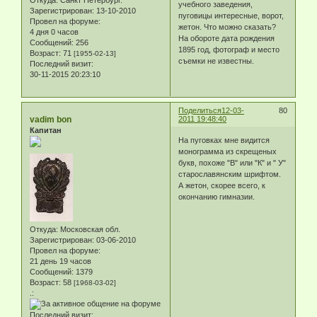
учебного заведения,
Зарегистрирован
: 13-10-2010
пуговицы интересные, ворот,
Провел на форуме:
жетон. Что можно сказать?
4 дня 0 часов
На обороте дата рождения
Сообщений:
256
1895 год, фотограф и место
Возраст:
71
[1955-02-13]
съемки не известны.
Последний визит:
30-11-2015 20:23:10
Поделиться
12-03-
80
vadim bon
2011 19:48:40
Капитан
На пуговках мне видится
монограмма из скрещеных
букв, похоже "В" или "К" и " У"
старославянским шрифтом.
А жетон, скорее всего, к
окончанию гимназии.
Откуда:
Московская обл.
Зарегистрирован
: 03-06-2010
Провел на форуме:
21 день 19 часов
Сообщений:
1379
Возраст:
58
[1968-03-02]
.:
Последний визит: