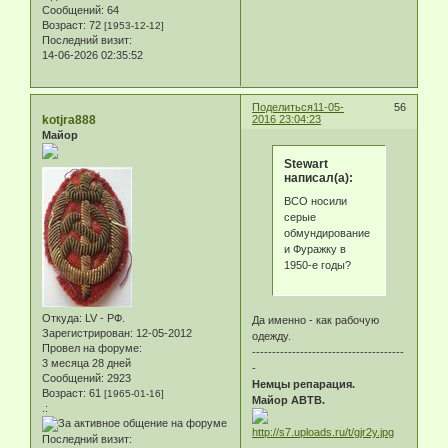
Сообщений:
64
Возраст:
72
[1953-12-12]
Последний визит:
14-06-2026 02:35:52
Поделиться
11-05-
56
kotjra888
2016 23:04:23
Майор
Stewart
написал(а):
ВСО носили
серые
обмундирование
и Фуражку в
1950-е годы?
Откуда:
LV - РФ.
Да именно - как рабочую
Зарегистрирован
: 12-05-2012
одежду.
Провел на форуме:
--------------------------------------
3 месяца 28 дней
-
Сообщений:
2923
Немцы репарация.
Возраст:
61
[1965-01-16]
Майор АВТВ.
.:
Последний визит: