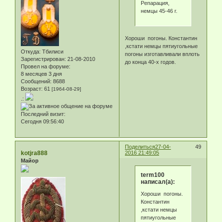
Репарация,
немцы 45-46 г.
Хороши погоны. Константин
,кстати немцы пятиугольные
Откуда:
Тбилиси
погоны изготавливали вплоть
Зарегистрирован
: 21-08-2010
до конца 40-х годов.
Провел на форуме:
8 месяцев 3 дня
Сообщений:
8688
Возраст:
61
[1964-08-29]
.:
Последний визит:
Сегодня 09:56:40
Поделиться
27-04-
49
kotjra888
2016 21:49:05
Майор
term100
написал(а):
Хороши погоны.
Константин
,кстати немцы
пятиугольные