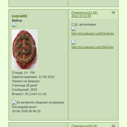
Поделиться
21-06-
59
kotjra888
2016 19:12:39
Майор
С,Ш. артиллерии.
Откуда:
LV - РФ.
Зарегистрирован
: 12-05-2012
Провел на форуме:
3 месяца 28 дней
Сообщений:
2923
Возраст:
61
[1965-01-16]
.:
Последний визит:
20-06-2026 00:46:25
Поделиться
26-06-
60