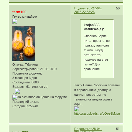
Поделиться
27-04-
50
term100
2016 22:38:26
Генерал-майор
kotjra888
написал(а):
Спасибо Борис,
читал про это, по
приказу написал.
У кого нибудь
есть что то
похожее на этот
галун? Для
Откуда:
Тбилиси
сравнения.
Зарегистрирован
: 21-08-2010
Провел на форуме:
8 месяцев 3 дня
Сообщений:
8688
Так у Саши Сорокина показан
Возраст:
61
[1964-08-29]
в справочнике ,правда с
.:
одним просветом ,но
технология галуна один в
Последний визит:
один .
Сегодня 09:56:40
Поделиться
28-04-
51