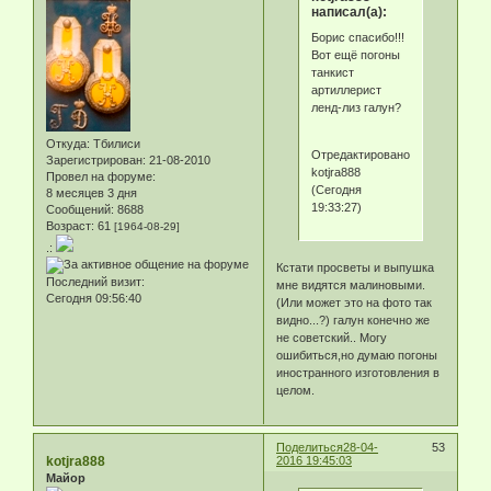
написал(а):
Борис спасибо!!!
Вот ещё погоны
танкист
артиллерист
ленд-лиз галун?
Откуда:
Тбилиси
Отредактировано
Зарегистрирован
: 21-08-2010
kotjra888
Провел на форуме:
(Сегодня
8 месяцев 3 дня
19:33:27)
Сообщений:
8688
Возраст:
61
[1964-08-29]
.:
Кстати просветы и выпушка
Последний визит:
мне видятся малиновыми.
Сегодня 09:56:40
(Или может это на фото так
видно...?) галун конечно же
не советский.. Могу
ошибиться,но думаю погоны
иностранного изготовления в
целом.
Поделиться
28-04-
53
kotjra888
2016 19:45:03
Майор