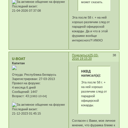
может сказать.
Последний визит:
21-04-2026 07:37:08
Эта после 58 г. + на ней
хорошо различим след от
парадной офицерской
кокарды. Да и что в этой
фуражке вообще
интересного?! ИМХО
Поделиться
25-03-
38
U-BOAT
2016 19:15:20
Капитан
НКВД
Откуда:
Республика Беларусь
написал(а):
Зарегистрирован
: 27-03-2013
Эта после 58 г. +
Провел на форуме:
на ней хорошо
4 месяца 6 дней
различим след от
Сообщений:
1447
парадной
Возраст:
43
[1982-10-04]
.:
офицерской
кокарды.
Последний визит:
21-12-2023 01:45:15
Согласен с Вами, мое личное
мнение, что фуражка ближе к