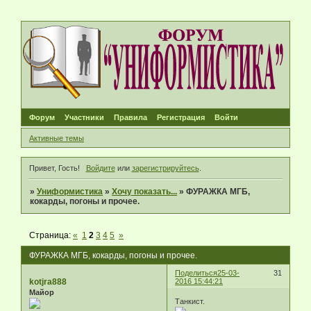
Форум
Участники
Правила
Регистрация
Войти
Активные темы
Привет, Гость!
Войдите
или
зарегистрируйтесь
.
»
Униформистика
»
Хочу показать...
»
ФУРАЖКА МГБ,
кокарды, погоны и прочее.
Страница:
«
1
2
3
4
5
»
ФУРАЖКА МГБ, кокарды, погоны и прочее.
Поделиться
25-03-
31
kotjra888
2016 15:44:21
Майор
Танкист.