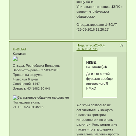
концу 60-х.
Учитывая, что пошив ЦЭПК, я
уверен, что фуражка
офицерская.
Отредактировано U-BOAT
(25-03-2016 19:26:23)
Поделиться
25-03-
39
U-BOAT
2016 19:31:05
Капитан
НКВД
Откуда:
Республика Беларусь
написал(а):
Зарегистрирован
: 27-03-2013
Да и что в этой
Провел на форуме:
фуражке вообще
4 месяца 6 дней
интересного?!
Сообщений:
1447
ИМХО
Возраст:
43
[1982-10-04]
.:
Последний визит:
А с этим позвольте не
21-12-2023 01:45:15
согласиться. У каждого
человека критерии
интересного и не очень
разнятся. Константин и не
писал, что эта фуражка
уникальна. Человек просто