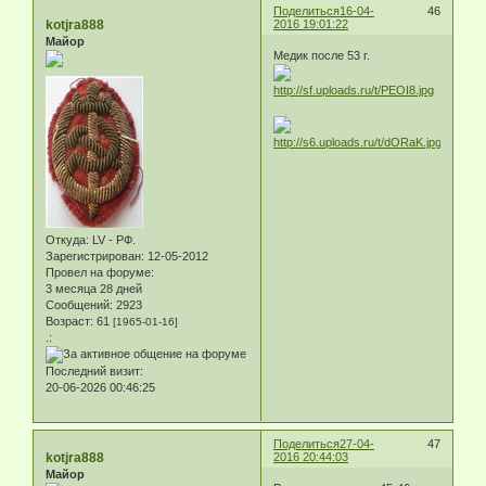
Поделиться
16-04-
46
kotjra888
2016 19:01:22
Майор
Медик после 53 г.
Откуда:
LV - РФ.
Зарегистрирован
: 12-05-2012
Провел на форуме:
3 месяца 28 дней
Сообщений:
2923
Возраст:
61
[1965-01-16]
.:
Последний визит:
20-06-2026 00:46:25
Поделиться
27-04-
47
kotjra888
2016 20:44:03
Майор