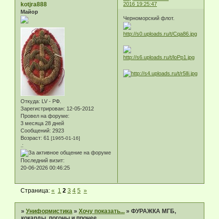
kotjra888
2016 19:25:47
Майор
Черноморский флот.
Откуда:
LV - РФ.
Зарегистрирован
: 12-05-2012
Провел на форуме:
3 месяца 28 дней
Сообщений:
2923
Возраст:
61
[1965-01-16]
.:
Последний визит:
20-06-2026 00:46:25
Страница:
«
1
2
3
4
5
»
»
Униформистика
»
Хочу показать...
»
ФУРАЖКА МГБ,
кокарды, погоны и прочее.