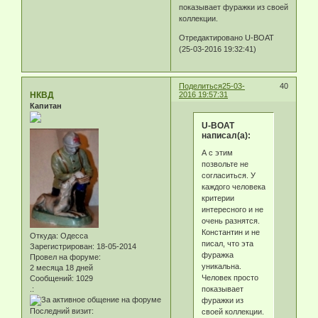
показывает фуражки из своей
коллекции.
Отредактировано U-BOAT
(25-03-2016 19:32:41)
Поделиться
25-03-
40
НКВД
2016 19:57:31
Капитан
U-BOAT
написал(а):
А с этим
позвольте не
согласиться. У
каждого человека
критерии
интересного и не
очень разнятся.
Константин и не
Откуда:
Одесса
писал, что эта
Зарегистрирован
: 18-05-2014
фуражка
Провел на форуме:
уникальна.
2 месяца 18 дней
Человек просто
Сообщений:
1029
показывает
.:
фуражки из
Последний визит:
своей коллекции.