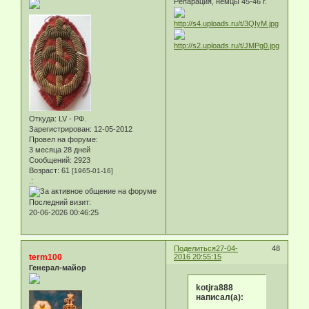
Репарация, немцы 45-46 г.
Откуда:
LV - РФ.
Зарегистрирован
: 12-05-2012
Провел на форуме:
3 месяца 28 дней
Сообщений:
2923
Возраст:
61
[1965-01-16]
.:
Последний визит:
20-06-2026 00:46:25
Поделиться
27-04-
48
term100
2016 20:55:15
Генерал-майор
kotjra888
написал(а):