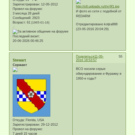
Зарегистрирован
: 12-05-2012
Провел на форуме:
И фото из сети с подобной от
3 месяца 28 дней
REDARM
Сообщений:
2923
Возраст:
61
[1965-01-16]
Отредактировано kotjra888
.:
(23-05-2016 20:04:29)
Последний визит:
20-06-2026 00:46:25
Поделиться
11-05-
55
Stewart
2016 18:53:57
Сержант
ВСО носили серые
обмундирование и Фуражку в
1950-е годы?
Откуда:
Florida, USA
Зарегистрирован
: 29-12-2012
Провел на форуме:
7 дней 15 часов