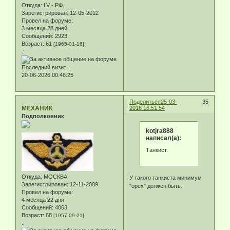
Откуда:
LV - РФ.
Зарегистрирован
: 12-05-2012
Провел на форуме:
3 месяца 28 дней
Сообщений:
2923
Возраст:
61
[1965-01-16]
.:
Последний визит:
20-06-2026 00:46:25
Поделиться
25-03-
35
МЕХАНИК
2016 16:51:54
Подполковник
kotjra888
написал(а):
Танкист.
Откуда:
МОСКВА
У такого танкиста минимум
Зарегистрирован
: 12-11-2009
"орех" должен быть.
Провел на форуме:
4 месяца 22 дня
Сообщений:
4063
Возраст:
68
[1957-09-21]
.: