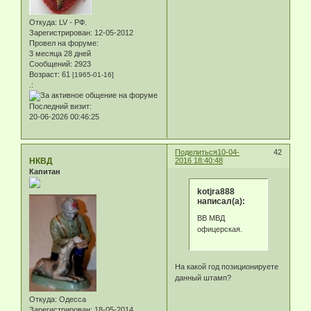
Откуда:
LV - РФ.
Зарегистрирован
: 12-05-2012
Провел на форуме:
3 месяца 28 дней
Сообщений:
2923
Возраст:
61
[1965-01-16]
.:
Последний визит:
20-06-2026 00:46:25
Поделиться
10-04-
42
НКВД
2016 18:40:48
Капитан
kotjra888
написал(а):
ВВ МВД
офицерская.
На какой год позиционируете
данный штамп?
Откуда:
Одесса
Зарегистрирован
: 18-05-2014