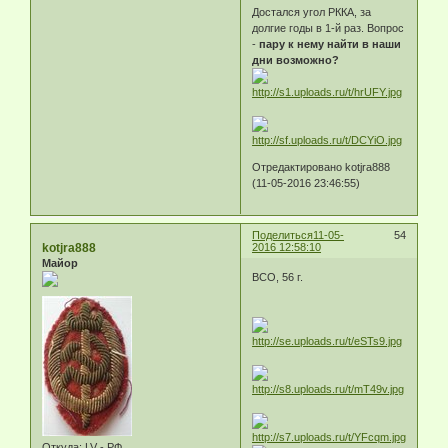
Достался угол РККА, за
долгие годы в 1-й раз. Вопрос
-
пару к нему найти в наши
дни возможно?
Отредактировано kotjra888
(11-05-2016 23:46:55)
Поделиться
11-05-
54
kotjra888
2016 12:58:10
Майор
ВСО, 56 г.
Откуда:
LV - РФ.