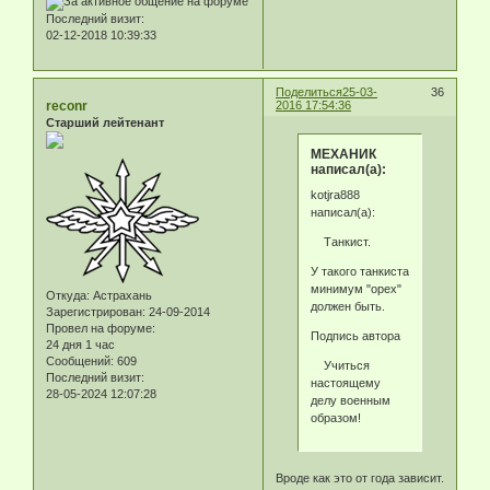
Последний визит:
02-12-2018 10:39:33
Поделиться
25-03-
36
reconr
2016 17:54:36
Старший лейтенант
МЕХАНИК
написал(а):
kotjra888
написал(а):
Танкист.
У такого танкиста
минимум "орех"
Откуда:
Астрахань
должен быть.
Зарегистрирован
: 24-09-2014
Провел на форуме:
Подпись автора
24 дня 1 час
Сообщений:
609
Учиться
Последний визит:
настоящему
28-05-2024 12:07:28
делу военным
образом!
Вроде как это от года зависит.