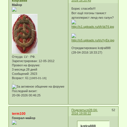
kotjra888
2016 18:20:45
Майор
Борис спасибо!!!
Вот ещё погоны танкист
артиллерист ленд-лиз галун?
Отредактировано kotjra888
(28-04-2016 18:33:27)
Откуда:
LV - РФ.
Зарегистрирован
: 12-05-2012
Провел на форуме:
3 месяца 28 дней
Сообщений:
2923
Возраст:
61
[1965-01-16]
.:
Последний визит:
20-06-2026 00:46:25
Поделиться
28-04-
52
term100
2016 19:00:22
Генерал-майор
kotjra888