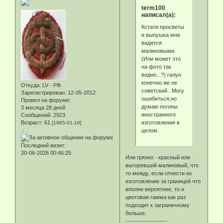
term100
написал(а):
Кстати просветы
и выпушка мне
видятся
малиновыми.
(Или может это
на фото так
видно...?) галун
конечно же не
Откуда:
LV - РФ.
советский.. Могу
Зарегистрирован
: 12-05-2012
ошибиться,но
Провел на форуме:
думаю погоны
3 месяца 28 дней
иностранного
Сообщений:
2923
изготовления в
Возраст:
61
[1965-01-16]
.:
целом.
Последний визит:
20-06-2026 00:46:25
Или грязно - красный или
выгоревший малиновый, что
то между, если отнести их
изготовление за границей что
вполне вероятнее, то и
цветовая гамма как раз
подходит к заграничному
больше.
---------------------