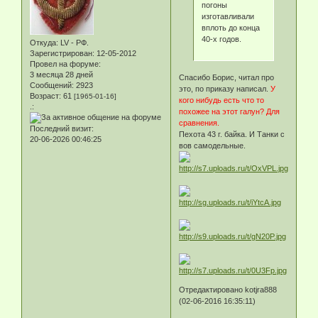
погоны
изготавливали
вплоть до конца
40-х годов.
Откуда:
LV - РФ.
Зарегистрирован
: 12-05-2012
Провел на форуме:
3 месяца 28 дней
Спасибо Борис, читал про
Сообщений:
2923
это, по приказу написал.
У
Возраст:
61
[1965-01-16]
кого нибудь есть что то
.:
похожее на этот галун? Для
сравнения.
Последний визит:
Пехота 43 г. байка. И Танки с
20-06-2026 00:46:25
вов самодельные.
Отредактировано kotjra888
(02-06-2016 16:35:11)