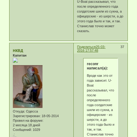
U-Boat рассказывал, что
после определенного года
солдатские шили из сукна, а
офицерские - из шерсти, а до
этого года было и так, и так.
Станислав точно может
сказать.
Поделиться
25-03-
37
НКВД
2016 17:57:48
Капитан
reconr
написал(а):
Вроде как это от
года зависит. U-
Boat
рассказывал, что
после
определенного
года солдатские
шили из сукна, а
Откуда:
Одесса
офицерские - из
Зарегистрирован
: 18-05-2014
шерсти, а до
Провел на форуме:
этого года было и
2 месяца 18 дней
так, и так.
Сообщений:
1029
Станислав точно
.: