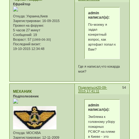
Ефрейтор
admin
Откуда:
Украина,Киев
написал(а):
Зарегистрирован
: 16-09-2015
По-моему я
Провел на форуме:
задал
5 часов 27 минут
конкретный
Сообщений:
19
вопрос, как
Возраст:
57
[1969-06-30]
Последний визит:
артефакт попал к
19-10-2015 12:34:48
Вам?
Где я написал,что кокарда
моя?
Поделиться
20-09-
54
МЕХАНИК
2015 17:41:11
Подполковник
admin
написал(а):
Эмблема к
головному убору
пожарных
РСФСР на пляже
Откуда:
МОСКВА
в Киеве - это
Зарегистрирован
: 12-11-2009