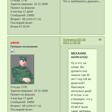
Откуда:
СПБ
Что и требовалось доказать...
Зарегистрирован
: 10-11-2009
Провел на форуме:
4 месяца 17 дней
Сообщений:
19850
Возраст:
68
[1958-07-13]
Последний визит:
Вчера 07:10:54
Поделиться
20-09-
56
admin
2015 17:50:49
Генерал-полковник
МЕХАНИК
написал(а):
Ну и что, на
пляже. Вы
думаете она
лежала там 90
лет? под той же
дощечкой?
Максимум
Откуда:
СПБ
Зарегистрирован
: 10-11-2009
несколько дней!
Провел на форуме:
И потом: я не
4 месяца 17 дней
утверждал, что у
Сообщений:
19850
пожарных
Возраст:
68
[1958-07-13]
РСФСР были
Последний визит:
такие эмблемы.