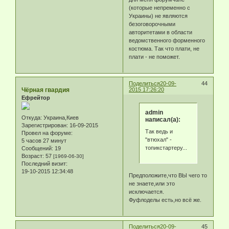
(которые непременно с
Украины) не являются
безоговорочными
авторитетами в области
ведомственного форменного
костюма. Так что плати, не
плати - не поможет.
Поделиться
20-09-
44
Чёрная гвардия
2015 17:26:20
Ефрейтор
admin
Откуда:
Украина,Киев
написал(а):
Зарегистрирован
: 16-09-2015
Так ведь и
Провел на форуме:
"втюхал" -
5 часов 27 минут
топикстартеру...
Сообщений:
19
Возраст:
57
[1969-06-30]
Последний визит:
19-10-2015 12:34:48
Предположите,что ВЫ чего то
не знаете,или это
исключается.
Фуфлоделы есть,но всё же.
Поделиться
20-09-
45