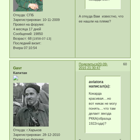
Откуда:
СПБ
А откуда Вам известно, что
Зарегистрирован
: 10-11-2009
ее нашли на пляже?
Провел на форуме:
4 месяца 17 дней
Сообщений:
19850
Возраст:
68
[1958-07-13]
Последний визит:
Вчера 07:10:54
Поделиться
20-09-
60
Gavr
2015 21:30:47
Капитан
aviatora
написал(а):
Кокарда
красивая....но
вот никак не могу
понять....что там
делает звезда
РККА(образца
1922года)?
Откуда:
г.Харьков
Зарегистрирован
: 28-12-2010
Провел на форуме: