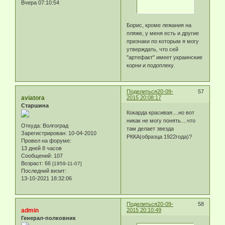
Вчера 07:10:54
Борис, кроме лежания на
пляже, у меня есть и другие
признаки по которым я могу
утверждать, что сей
"артефакт" имеет украинские
корни и подоплеку.
Поделиться
20-09-
57
aviatora
2015 20:08:17
Старшина
Кокарда красивая....но вот
никак не могу понять....что
Откуда:
Волгоград
там делает звезда
Зарегистрирован
: 10-04-2010
РККА(образца 1922года)?
Провел на форуме:
13 дней 8 часов
Сообщений:
107
Возраст:
66
[1959-11-07]
Последний визит:
13-10-2021 18:32:06
Поделиться
20-09-
58
admin
2015 20:10:49
Генерал-полковник