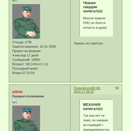
Чёрная
гвардия
написал(а):
Многие видели
НЛО,но боятся
попасть в дурку
Откуда:
СПБ
Хамить не советую.
Зарегистрирован
: 10-11-2009
Провел на форуме:
4 месяца 17 дней
Сообщений:
19850
Возраст:
68
[1958-07-13]
Последний визит:
Вчера 07:10:54
Поделиться
20-09-
50
admin
2015 17:36:10
Генерал-полковник
МЕХАНИК
написал(а):
Так или нет не
знаю, но никаких
ассоциаций с
принадлежностью