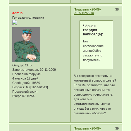
Поделиться
20-09-
38
admin
2015 16:56:10
Генерал-полковник
Чёрная
гвардия
написал(а):
Без
согласования
,попробуйте
закажите,что
получится?
Откуда:
СПБ
Зарегистрирован
: 10-11-2009
Провел на форуме:
Вы конкретно ответить на
4 месяца 17 дней
конкретный вопрос можете?
Сообщений:
19850
Если Вы заявляете, что это
Возраст:
68
[1958-07-13]
сигнальные образцы, то
Последний визит:
совершенно точно знаете,
Вчера 07:10:54
для кого они
изготавливались. Иначе
откуда Вы взяли, что это
сигнальный образец?
Поделиться
20-09-
39