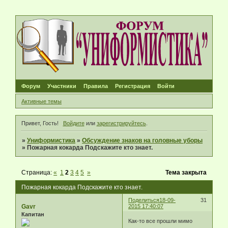
Форум
Участники
Правила
Регистрация
Войти
Активные темы
Привет, Гость!
Войдите
или
зарегистрируйтесь
.
»
Униформистика
»
Обсуждение знаков на головные уборы
»
Пожарная кокарда Подскажите кто знает.
Страница:
«
1
2
3
4
5
»
Тема закрыта
Пожарная кокарда Подскажите кто знает.
Поделиться
18-09-
31
Gavr
2015 17:40:07
Капитан
Как-то все прошли мимо