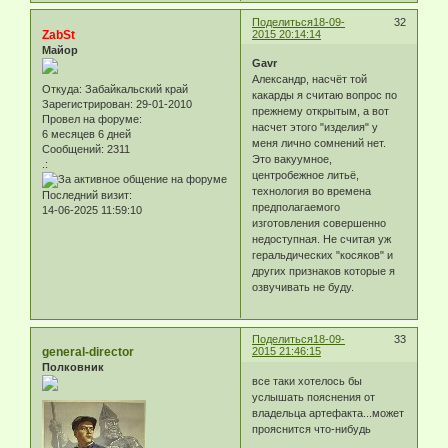
Поделиться
18-09-
32
ZabSt
2015 20:14:14
Майор
Gavr
Александр, насчёт той
Откуда:
Забайкальский край
какарды я считаю вопрос по
Зарегистрирован
: 29-01-2010
прежнему открытым, а вот
Провел на форуме:
насчет этого "изделия" у
6 месяцев 6 дней
меня лично сомнений нет.
Сообщений:
2311
Это вакуумное,
.:
центробежное литьё,
технология во времена
Последний визит:
предполагаемого
14-06-2025 11:59:10
изготовления совершенно
недоступная. Не считая уж
геральдических "косяков" и
других признаков которые я
озвучивать не буду.
Поделиться
18-09-
33
general-director
2015 21:46:15
Полковник
все таки хотелось бы
услышать пояснения от
владельца артефакта...может
прояснится что-нибудь