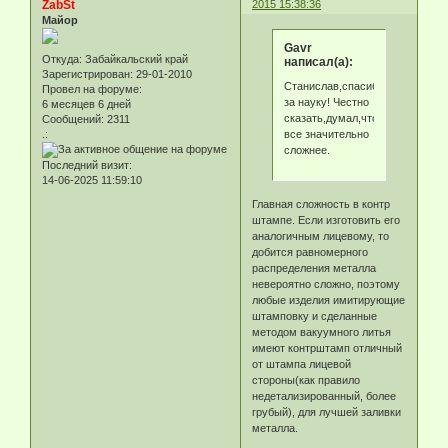
ZabSt
2015 15:38:36
Майор
Gavr
Откуда:
Забайкальский край
написал(а):
Зарегистрирован
: 29-01-2010
Станислав,спасибо
Провел на форуме:
за науку! Честно
6 месяцев 6 дней
сказать,думал,что
Сообщений:
2311
все значительно
.:
сложнее.
Последний визит:
14-06-2025 11:59:10
Главная сложность в контр
штампе. Если изготовить его
аналогичным лицевому, то
добится равномерного
распределения металла
невероятно сложно, поэтому
любые изделия имитирующие
штамповку и сделанные
методом вакуумного литья
имеют контрштамп отличный
от штампа лицевой
стороны(как правило
недетализированный, более
грубый), для лучшей заливки
металла.