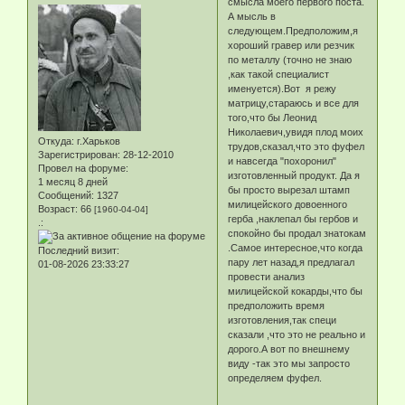
смысла моего первого поста.
А мысль в
следующем.Предположим,я
хороший гравер или резчик
по металлу (точно не знаю
,как такой специалист
именуется).Вот я режу
матрицу,стараюсь и все для
того,что бы Леонид
Николаевич,увидя плод моих
Откуда:
г.Харьков
трудов,сказал,что это фуфел
Зарегистрирован
: 28-12-2010
и навсегда "похоронил"
Провел на форуме:
изготовленный продукт. Да я
1 месяц 8 дней
бы просто вырезал штамп
Сообщений:
1327
милицейского довоенного
Возраст:
66
[1960-04-04]
герба ,наклепал бы гербов и
.:
спокойно бы продал знатокам
.Самое интересное,что когда
Последний визит:
пару лет назад,я предлагал
01-08-2026 23:33:27
провести анализ
милицейской кокарды,что бы
предположить время
изготовления,так специ
сказали ,что это не реально и
дорого.А вот по внешнему
виду -так это мы запросто
определяем фуфел.