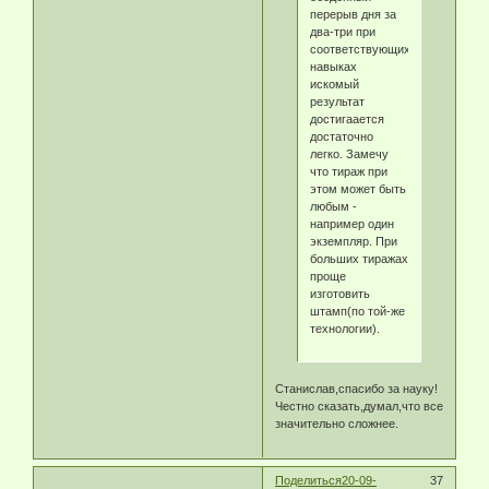
перерыв дня за
два-три при
соответствующих
навыках
искомый
результат
достигаается
достаточно
легко. Замечу
что тираж при
этом может быть
любым -
например один
экземпляр. При
больших тиражах
проще
изготовить
штамп(по той-же
технологии).
Станислав,спасибо за науку!
Честно сказать,думал,что все
значительно сложнее.
Поделиться
20-09-
37