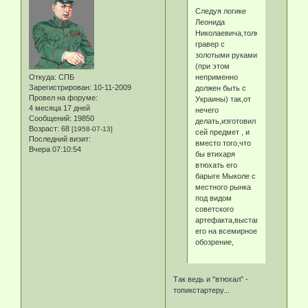
Следуя логике
Леонида
Николаевича,толковый
гравер с
золотыми руками
(при этом
неприменно
Откуда:
СПБ
Зарегистрирован
: 10-11-2009
должен быть с
Провел на форуме:
Украины) так,от
4 месяца 17 дней
нечего
Сообщений:
19850
делать,изготовил
Возраст:
68
[1958-07-13]
сей предмет , и
Последний визит:
вместо того,что
Вчера 07:10:54
бы втихаря
втюхать его
барыге Мыколе с
местного рынка
под видом
советского
артефакта,выставил
его на всемирное
обозрение,
Так ведь и "втюхал" -
топикстартеру...