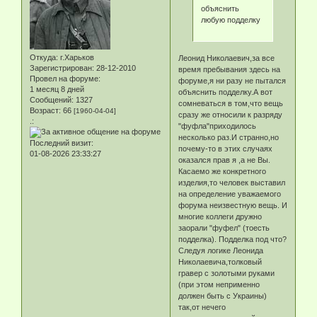
объяснить
любую подделку
Откуда:
г.Харьков
Леонид Николаевич,за все
Зарегистрирован
: 28-12-2010
время пребывания здесь на
Провел на форуме:
форуме,я ни разу не пытался
1 месяц 8 дней
объяснить подделку.А вот
Сообщений:
1327
сомневаться в том,что вещь
Возраст:
66
[1960-04-04]
сразу же относили к разряду
.:
"фуфла"приходилось
несколько раз.И странно,но
Последний визит:
почему-то в этих случаях
01-08-2026 23:33:27
оказался прав я ,а не Вы.
Касаемо же конкретного
изделия,то человек выставил
на определение уважаемого
форума неизвестную вещь. И
многие коллеги дружно
заорали "фуфел" (тоесть
подделка). Подделка под что?
Следуя логике Леонида
Николаевича,толковый
гравер с золотыми руками
(при этом неприменно
должен быть с Украины)
так,от нечего