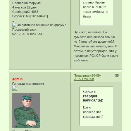
сильно. Кроме
Провел на форуме:
всего в РСФСР
4 месяца 22 дня
таких эмблем не
Сообщений:
4063
Возраст:
68
было.
[1957-09-21]
.:
Последний визит:
Ну и что, на пляже. Вы
02-12-2018 10:39:33
думаете она лежала там 90
лет? под той же дощечкой?
Максимум несколько дней! И
потом: я не утверждал, что у
пожарных РСФСР были такие
эмблемы.
Поделиться
20-09-
55
admin
2015 17:49:08
Генерал-полковник
Чёрная
гвардия
написал(а):
Где я
написал,что
кокарда моя?