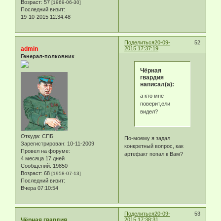
Возраст:
57
[1969-06-30]
Последний визит:
19-10-2015 12:34:48
Поделиться
20-09-
52
admin
2015 17:37:19
Генерал-полковник
Чёрная
гвардия
написал(а):
а кто мне
поверит,ели
видел?
Откуда:
СПБ
По-моему я задал
Зарегистрирован
: 10-11-2009
конкретный вопрос, как
Провел на форуме:
артефакт попал к Вам?
4 месяца 17 дней
Сообщений:
19850
Возраст:
68
[1958-07-13]
Последний визит:
Вчера 07:10:54
Поделиться
20-09-
53
Чёрная гвардия
2015 17:38:31