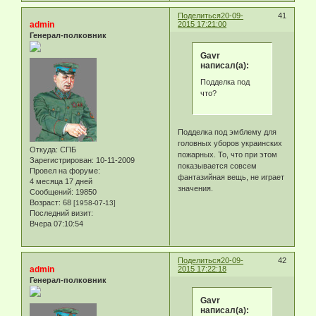
Поделиться
20-09-
41
admin
2015 17:21:00
Генерал-полковник
Gavr
написал(а):
Подделка под
что?
Подделка под эмблему для
головных уборов украинских
Откуда:
СПБ
пожарных. То, что при этом
Зарегистрирован
: 10-11-2009
показывается совсем
Провел на форуме:
фантазийная вещь, не играет
4 месяца 17 дней
значения.
Сообщений:
19850
Возраст:
68
[1958-07-13]
Последний визит:
Вчера 07:10:54
Поделиться
20-09-
42
admin
2015 17:22:18
Генерал-полковник
Gavr
написал(а):