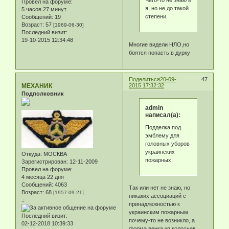
Чего-то не знаю и
Провел на форуме:
я, но не до такой
5 часов 27 минут
степени.
Сообщений:
19
Возраст:
57
[1969-06-30]
Последний визит:
19-10-2015 12:34:48
Многие видели НЛО,но
боятся попасть в дурку
Поделиться
20-09-
47
МЕХАНИК
2015 17:32:32
Подполковник
admin
написал(а):
Подделка под
эмблему для
головных уборов
украинских
Откуда:
МОСКВА
пожарных.
Зарегистрирован
: 12-11-2009
Провел на форуме:
4 месяца 22 дня
Сообщений:
4063
Так или нет не знаю, но
Возраст:
68
[1957-09-21]
никаких ассоциаций с
.:
принадлежностью к
украинским пожарным
Последний визит:
почему-то не возникло, а
02-12-2018 10:39:33
форма венка из колосьев