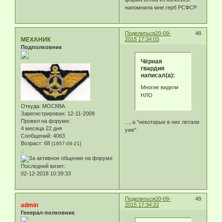
напомнила мне герб РСФСР.
Поделиться
20-09-
48
МЕХАНИК
2015 17:34:03
Подполковник
Чёрная
гвардия
написал(а):
Многие видели
НЛО
Откуда:
МОСКВА
Зарегистрирован
: 12-11-2009
Провел на форуме:
..., а "некоторые в них летали
4 месяца 22 дня
уже".
Сообщений:
4063
Возраст:
68
[1957-09-21]
.:
Последний визит:
02-12-2018 10:39:33
Поделиться
20-09-
49
admin
2015 17:34:22
Генерал-полковник