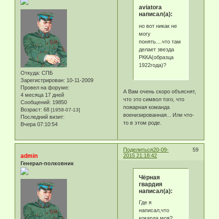
aviatora
написал(а):
но вот никак не
могу
понять....что там
делает звезда
РККА(образца
1922года)?
Откуда:
СПБ
Зарегистрирован
: 10-11-2009
Провел на форуме:
А Вам очень скоро объяснят,
4 месяца 17 дней
что это символ того, что
Сообщений:
19850
пожарная команда
Возраст:
68
[1958-07-13]
военизированная... Или что-
Последний визит:
то в этом роде.
Вчера 07:10:54
Поделиться
20-09-
59
admin
2015 21:18:42
Генерал-полковник
Чёрная
гвардия
написал(а):
Где я
написал,что
кокарда моя?