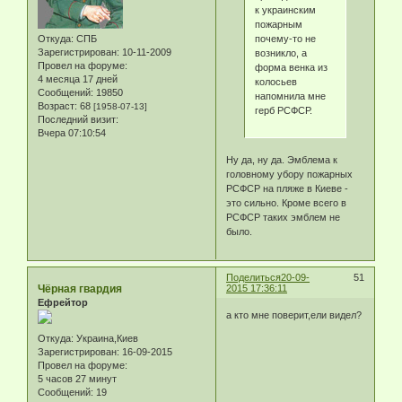
к украинским
пожарным
почему-то не
Откуда:
СПБ
Зарегистрирован
: 10-11-2009
возникло, а
Провел на форуме:
форма венка из
4 месяца 17 дней
колосьев
Сообщений:
19850
напомнила мне
Возраст:
68
[1958-07-13]
герб РСФСР.
Последний визит:
Вчера 07:10:54
Ну да, ну да. Эмблема к
головному убору пожарных
РСФСР на пляже в Киеве -
это сильно. Кроме всего в
РСФСР таких эмблем не
было.
Поделиться
20-09-
51
Чёрная гвардия
2015 17:36:11
Ефрейтор
а кто мне поверит,ели видел?
Откуда:
Украина,Киев
Зарегистрирован
: 16-09-2015
Провел на форуме:
5 часов 27 минут
Сообщений:
19