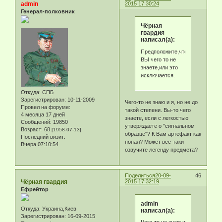
admin
2015 17:30:24
Генерал-полковник
Чёрная
гвардия
написал(а):
Предположите,что
ВЫ чего то не
знаете,или это
исключается.
Откуда:
СПБ
Зарегистрирован
: 10-11-2009
Чего-то не знаю и я, но не до
Провел на форуме:
такой степени. Вы-то чего
4 месяца 17 дней
знаете, если с легкостью
Сообщений:
19850
утверждаете о "сигнальном
Возраст:
68
[1958-07-13]
образце"? К Вам артефакт как
Последний визит:
попал? Может все-таки
Вчера 07:10:54
озвучите легенду предмета?
Поделиться
20-09-
46
Чёрная гвардия
2015 17:32:19
Ефрейтор
admin
Откуда:
Украина,Киев
написал(а):
Зарегистрирован
: 16-09-2015