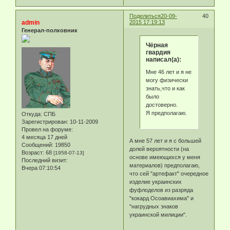
Поделиться
20-09-
40
admin
2015 17:19:13
Генерал-полковник
Чёрная
гвардия
написал(а):
Мне 46 лет и я не
могу физически
знать,что и как
было
достоверно.
Я предполагаю.
Откуда:
СПБ
Зарегистрирован
: 10-11-2009
Провел на форуме:
4 месяца 17 дней
А мне 57 лет и я с большей
Сообщений:
19850
долей вероятности (на
Возраст:
68
[1958-07-13]
основе имеющихся у меня
Последний визит:
материалов) предполагаю,
Вчера 07:10:54
что сей "артефакт" очередное
изделие украинских
фуфлоделов из разряда
"кокард Осоавиахима" и
"нагрудных знаков
украинской милиции".