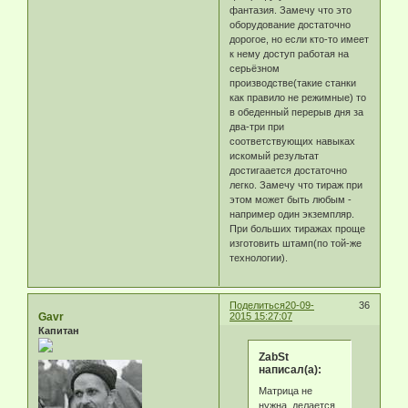
фантазия. Замечу что это
оборудование достаточно
дорогое, но если кто-то имеет
к нему доступ работая на
серьёзном
производстве(такие станки
как правило не режимные) то
в обеденный перерыв дня за
два-три при
соответствующих навыках
искомый результат
достигаается достаточно
легко. Замечу что тираж при
этом может быть любым -
например один экземпляр.
При больших тиражах проще
изготовить штамп(по той-же
технологии).
Поделиться
20-09-
36
Gavr
2015 15:27:07
Капитан
ZabSt
написал(а):
Матрица не
нужна. делается