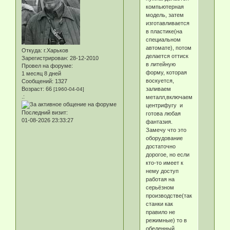
компьютерная
модель, затем
изготавливается
в пластике(на
специальном
автомате), потом
Откуда:
г.Харьков
делается оттиск
Зарегистрирован
: 28-12-2010
в литейную
Провел на форуме:
форму, которая
1 месяц 8 дней
воскуется,
Сообщений:
1327
заливаем
Возраст:
66
[1960-04-04]
.:
металл,включаем
центрифугу и
Последний визит:
готова любая
01-08-2026 23:33:27
фантазия.
Замечу что это
оборудование
достаточно
дорогое, но если
кто-то имеет к
нему доступ
работая на
серьёзном
производстве(такие
станки как
правило не
режимные) то в
обеденный