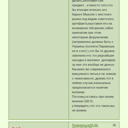
делать,изготовил сей
предмет , и вместо того,что
бы втихаря втюхать его
барыге Мыколе с местного
рынка под видом советского
артефакта,выставил его на
всемирное обозрение,тайно
приплатив при этом
некоторым форумчанам
(неприменно должны быть с
Украины (коллега Парамоша
не в счет) ),что бы те дружно
завопили,что это редчайшая
находка и миллион долларов
за нее-это вообще не деньги.
Касаемо же современного
вакуумного литья,я не знаком
с нюансами,но ,думаю,что в
любом случае,изначально
предполагается наличие
матрици..
Поэтому,остаюсь при своем
мнении-100 %
утверждать,что это такое,мы
не можем.
Поделиться
20-09-
35