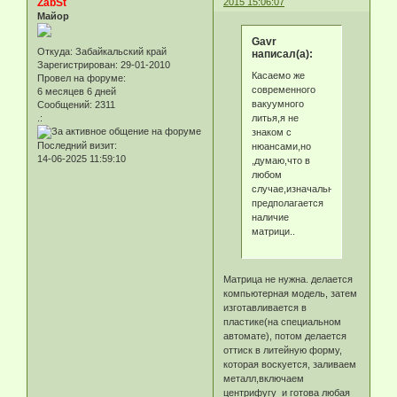
ZabSt
2015 15:06:07
Майор
Gavr
Откуда:
Забайкальский край
написал(а):
Зарегистрирован
: 29-01-2010
Касаемо же
Провел на форуме:
современного
6 месяцев 6 дней
вакуумного
Сообщений:
2311
литья,я не
.:
знаком с
Последний визит:
нюансами,но
14-06-2025 11:59:10
,думаю,что в
любом
случае,изначально
предполагается
наличие
матрици..
Матрица не нужна. делается
компьютерная модель, затем
изготавливается в
пластике(на специальном
автомате), потом делается
оттиск в литейную форму,
которая воскуется, заливаем
металл,включаем
центрифугу и готова любая