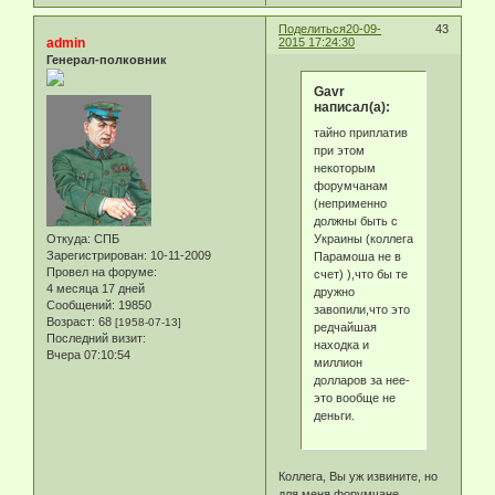
Поделиться
20-09-
43
admin
2015 17:24:30
Генерал-полковник
Gavr
написал(а):
тайно приплатив
при этом
некоторым
форумчанам
(неприменно
должны быть с
Украины (коллега
Откуда:
СПБ
Зарегистрирован
: 10-11-2009
Парамоша не в
Провел на форуме:
счет) ),что бы те
4 месяца 17 дней
дружно
Сообщений:
19850
завопили,что это
Возраст:
68
[1958-07-13]
редчайшая
Последний визит:
находка и
Вчера 07:10:54
миллион
долларов за нее-
это вообще не
деньги.
Коллега, Вы уж извините, но
для меня форумчане