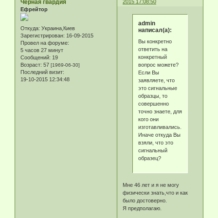
Чёрная гвардия
2015 17:08:50
Ефрейтор
admin
Откуда:
Украина,Киев
написал(а):
Зарегистрирован
: 16-09-2015
Вы конкретно
Провел на форуме:
ответить на
5 часов 27 минут
конкретный
Сообщений:
19
вопрос можете?
Возраст:
57
[1969-06-30]
Последний визит:
Если Вы
19-10-2015 12:34:48
заявляете, что
это сигнальные
образцы, то
совершенно
точно знаете, для
кого они
изготавливались.
Иначе откуда Вы
взяли, что это
сигнальный
образец?
Мне 46 лет и я не могу
физически знать,что и как
было достоверно.
Я предполагаю.