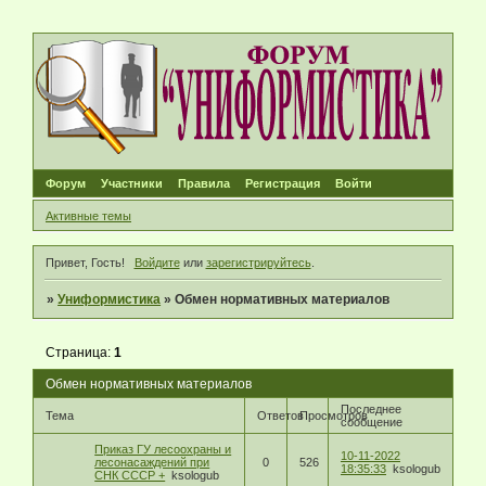
Форум
Участники
Правила
Регистрация
Войти
Активные темы
Привет, Гость!
Войдите
или
зарегистрируйтесь
.
»
Униформистика
»
Обмен нормативных материалов
Страница:
1
Обмен нормативных материалов
Последнее
Тема
Ответов
Просмотров
сообщение
Приказ ГУ лесоохраны и
10-11-2022
лесонасаждений при
0
526
18:35:33
ksologub
СНК СССР +
ksologub