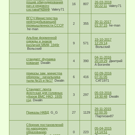
пошив обмундирования
26-03-2018
16
807
нач.и рядового
00:22:11
Valery71
составаРКВМФ
Valery71
ВГСЧ Министерства
нефтедобывающей
30-11-2017
2
355
промышленности СССР
01:37:15
he-man
he-man
Альбом форменной
15-10-2017
одежды и знаков
9
571
12:29:14
различия ММФ, 1949г
Вольский
Вольский
04-11-2016
стандарт: фуражка
4
390
20:19:29
Дмитрий
кожаная
Dwalin
А Богачёв
приказы зам. министра
02-09-2016
обороны - начальника
6
416
07:31:05
тыла №15 и №17
Dwalin
CAT1971
Стандарт: лента
флотская для головных
05-03-2016
3
297
уборов ВМС НКО, 1935
19:30:48
Dwalin
год
Dwalin
26-11-2015
Приказы НКВД
G_G
27
1129
22:00:35
Партизан87
Сборник постановлений
по народному
05-04-2015
образованию
0
223
14:14:51