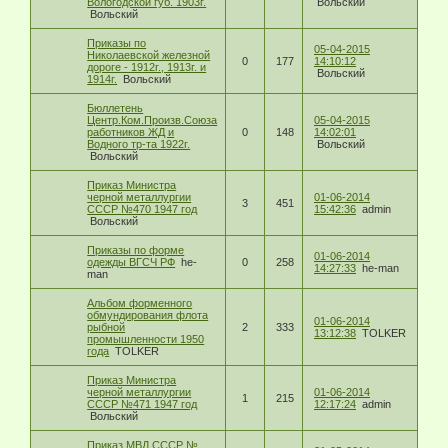
Вологодской губ. 1903г.
Вольский
Вольский
Приказы по
05-04-2015
Николаевской железной
0
177
14:10:12
дороге - 1912г., 1913г. и
Вольский
1914г.
Вольский
Бюллетень
Центр.Ком.Произв.Cоюза
05-04-2015
работников ЖД и
0
148
14:02:01
Водного тр-та 1922г.
Вольский
Вольский
Приказ Министра
черной металлургии
01-06-2014
3
451
СССР №470 1947 год
15:42:36
admin
Вольский
Приказы по форме
01-06-2014
одежды ВГСЧ РФ
he-
0
258
14:27:33
he-man
man
Альбом форменного
обмундирования флота
01-06-2014
рыбной
2
333
13:12:38
TOLKER
промышленности 1950
года
TOLKER
Приказ Министра
черной металлургии
01-06-2014
1
215
СССР №471 1947 год
12:17:24
admin
Вольский
Приказ МВД СССР №