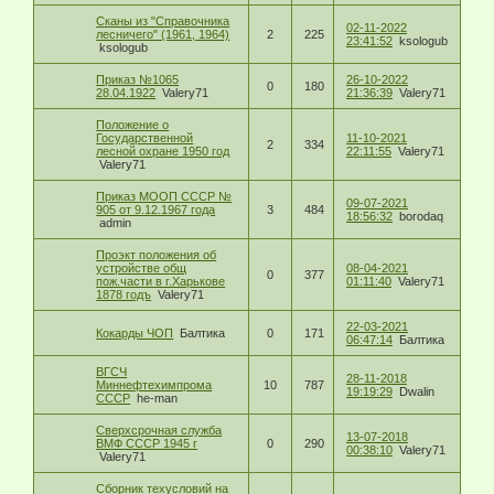
Сканы из "Справочника
02-11-2022
лесничего" (1961, 1964)
2
225
23:41:52
ksologub
ksologub
Приказ №1065
26-10-2022
0
180
28.04.1922
Valery71
21:36:39
Valery71
Положение о
Государственной
11-10-2021
2
334
лесной охране 1950 год
22:11:55
Valery71
Valery71
Приказ МООП СССР №
09-07-2021
905 от 9.12.1967 года
3
484
18:56:32
borodaq
admin
Проэкт положения об
устройстве общ
08-04-2021
0
377
пож.части в г.Харькове
01:11:40
Valery71
1878 годъ
Valery71
22-03-2021
Кокарды ЧОП
Балтика
0
171
06:47:14
Балтика
ВГСЧ
28-11-2018
Миннефтехимпрома
10
787
19:19:29
Dwalin
СССР
he-man
Сверхсрочная служба
13-07-2018
ВМФ СССР 1945 г
0
290
00:38:10
Valery71
Valery71
Сборник техусловий на