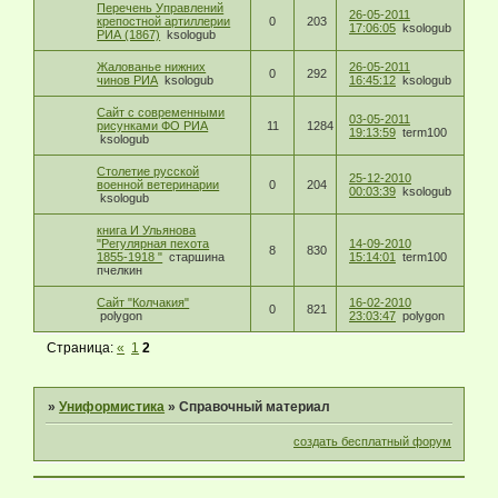
Перечень Управлений
26-05-2011
крепостной артиллерии
0
203
17:06:05
ksologub
РИА (1867)
ksologub
Жалованье нижних
26-05-2011
0
292
чинов РИА
ksologub
16:45:12
ksologub
Сайт с современными
03-05-2011
рисунками ФО РИА
11
1284
19:13:59
term100
ksologub
Столетие русской
25-12-2010
военной ветеринарии
0
204
00:03:39
ksologub
ksologub
книга И Ульянова
"Регулярная пехота
14-09-2010
8
830
1855-1918 "
старшина
15:14:01
term100
пчелкин
Сайт "Колчакия"
16-02-2010
0
821
polygon
23:03:47
polygon
Страница:
«
1
2
»
Униформистика
»
Справочный материал
создать бесплатный форум