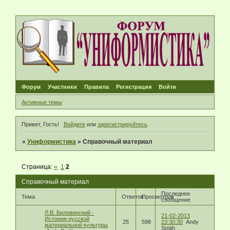
Форум
Участники
Правила
Регистрация
Войти
Активные темы
Привет, Гость!
Войдите
или
зарегистрируйтесь
.
»
Униформистика
»
Справочный материал
Страница:
«
1
2
Справочный материал
Последнее
Тема
Ответов
Просмотров
сообщение
Л.В. Беловинский -
21-02-2013
История русской
25
598
23:30:30
Andy
материальной культуры
Smith