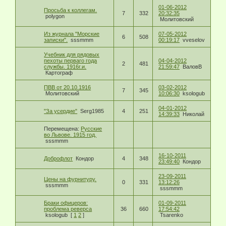
01-06-2012
Просьба к коллегам.
7
332
20:32:35
polygon
Молитовский
Из журнала "Морские
07-05-2012
6
508
записки".
sssmmm
00:19:17
vveselov
Учебник для рядовых
пехоты перваго года
04-04-2012
2
481
службы. 1916г.и.
21:59:47
ВаловВ
Картограф
ПВВ от 20.10.1916
03-02-2012
7
345
Молитовский
10:06:30
ksologub
04-01-2012
"За усердие"
Serg1985
4
251
14:39:33
Николай
Перемещена:
Русские
во Львове. 1915 год.
sssmmm
16-10-2011
Доброфлот
Кондор
4
348
23:49:40
Кондор
23-09-2011
Цены на фурнитуру.
0
331
13:12:26
sssmmm
sssmmm
Браки офицеров:
01-09-2011
проблема реверса
36
660
17:54:42
ksologub
[
1
2
]
Tsarenko