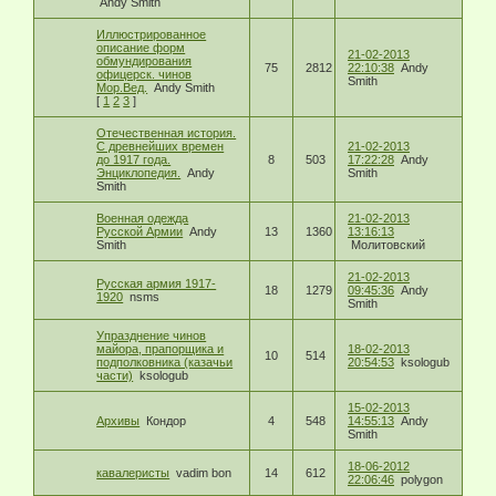
Andy Smith
Иллюстрированное
описание форм
21-02-2013
обмундирования
75
2812
22:10:38
Andy
офицерск. чинов
Smith
Мор.Вед.
Andy Smith
[
1
2
3
]
Отечественная история.
С древнейших времен
21-02-2013
до 1917 года.
8
503
17:22:28
Andy
Энциклопедия.
Andy
Smith
Smith
Военная одежда
21-02-2013
Русской Армии
Andy
13
1360
13:16:13
Smith
Молитовский
21-02-2013
Русская армия 1917-
18
1279
09:45:36
Andy
1920
nsms
Smith
Упразднение чинов
майора, прапорщика и
18-02-2013
10
514
подполковника (казачьи
20:54:53
ksologub
части)
ksologub
15-02-2013
Архивы
Кондор
4
548
14:55:13
Andy
Smith
18-06-2012
кавалеристы
vadim bon
14
612
22:06:46
polygon