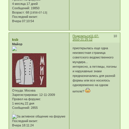
4 месяца 17 дней
Сообщений:
19850
Возраст:
68
[1958-07-13]
Последний визит:
Вчера 07:10:54
Поделиться
11-07-
10
ksb
2010 21:25:12
Майор
приоткрылась еще одна
неизвестная страница
советского ведомственного
мундира...
интересно, а петлицы, погоны
и нарукавные знаки
предназначались для разной
формы или все носилось
одновременно на одном
Откуда:
Москва
кителе?
Зарегистрирован
: 12-11-2009
Провел на форуме:
1 месяц 22 дня
Сообщений:
2855
.:
Последний визит:
Вчера 18:11:24