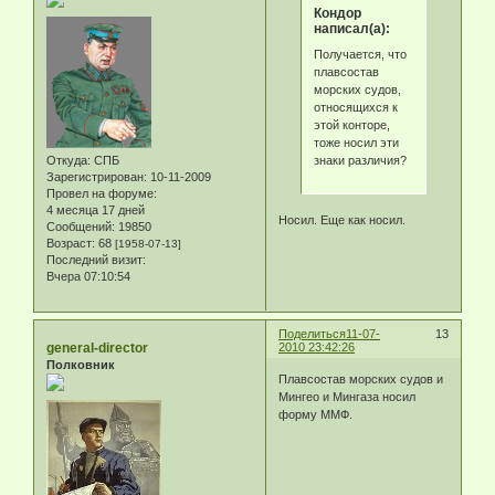
Кондор
написал(а):
Получается, что
плавсостав
морских судов,
относящихся к
этой конторе,
тоже носил эти
знаки различия?
Откуда:
СПБ
Зарегистрирован
: 10-11-2009
Провел на форуме:
4 месяца 17 дней
Носил. Еще как носил.
Сообщений:
19850
Возраст:
68
[1958-07-13]
Последний визит:
Вчера 07:10:54
Поделиться
11-07-
13
general-director
2010 23:42:26
Полковник
Плавсостав морских судов и
Мингео и Мингаза носил
форму ММФ.