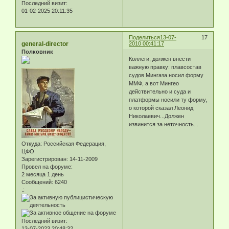
Последний визит:
01-02-2025 20:11:35
Поделиться
13-07-
17
general-director
2010 00:41:17
Полковник
Коллеги, должен внести
важную правку: плавсостав
судов Мингаза носил форму
ММФ, а вот Мингео
действительно и суда и
платформы носили ту форму,
о которой сказал Леонид
Николаевич...Должен
извинится за неточность...
Откуда:
Российская Федерация,
ЦФО
Зарегистрирован
: 14-11-2009
Провел на форуме:
2 месяца 1 день
Сообщений:
6240
.:
Последний визит:
13-07-2023 20:48:32