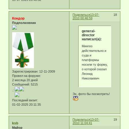
Поделиться
13-07-
18
Кондор
2010 00:46:59
Подполковник
general-
director
написал(а):
Мингео
действительно и
суда и
платформы
носили ту форму,
о которой сказал
Зарегистрирован
: 12-11-2009
Леонид
Провел на форуме:
Николаевич
2 месяца 20 дней
Сообщений:
5215
.:
Эх, фото бы посмотреть!
Последний визит:
01-02-2025 20:11:35
Поделиться
13-07-
19
ksb
2010 11:04:41
Майор