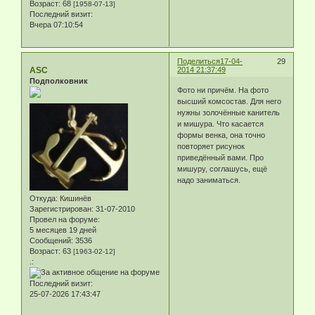
Возраст:
68
[1958-07-13]
Последний визит:
Вчера 07:10:54
Поделиться
17-04-
29
ASC
2014 21:37:49
Подполковник
Фото ни причём. На фото
высший комсостав. Для него
нужны золочённые канитель
и мишура. Что касается
формы венка, она точно
повторяет рисунок
приведённый вами. Про
мишуру, соглашусь, ещё
надо заниматься.
Откуда:
Кишинёв
Зарегистрирован
: 31-07-2010
Провел на форуме:
5 месяцев 19 дней
Сообщений:
3536
Возраст:
63
[1963-02-12]
.:
Последний визит:
25-07-2026 17:43:47