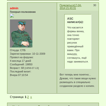
Поделиться
17-04-
30
admin
2014 21:43:31
Генерал-полковник
ASC
написал(а):
Что касается
формы венка,
она точно
повторяет
рисунок
приведённый
вами. Про
Откуда:
СПБ
Зарегистрирован
: 10-11-2009
мишуру,
Провел на форуме:
соглашусь, ещё
4 месяца 17 дней
надо заниматься.
Сообщений:
19850
Возраст:
68
[1958-07-13]
Последний визит:
Вот теперь мне понятно...
Вчера 07:10:54
Думаю, что такие вещи нужно
размещать в специально
созданном разделе о копиях.
Страница:
1
2
»