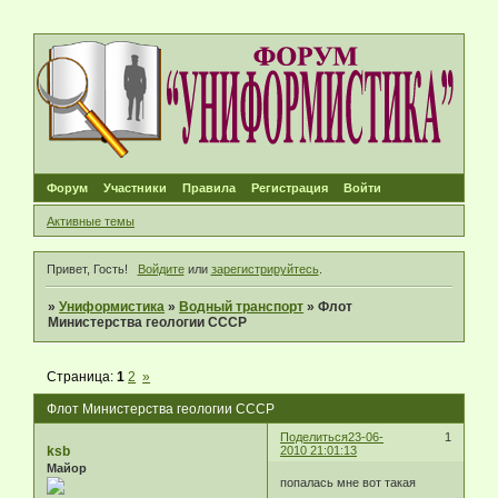
Форум
Участники
Правила
Регистрация
Войти
Активные темы
Привет, Гость!
Войдите
или
зарегистрируйтесь
.
»
Униформистика
»
Водный транспорт
»
Флот
Министерства геологии СССР
Страница:
1
2
»
Флот Министерства геологии СССР
Поделиться
23-06-
1
ksb
2010 21:01:13
Майор
попалась мне вот такая