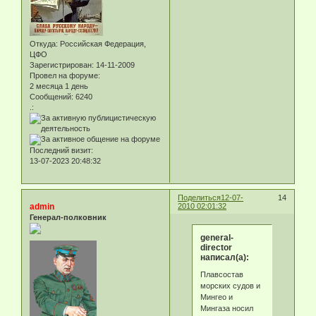
Откуда:
Российская Федерация,
ЦФО
Зарегистрирован
: 14-11-2009
Провел на форуме:
2 месяца 1 день
Сообщений:
6240
.:
Последний визит:
13-07-2023 20:48:32
Поделиться
12-07-
14
admin
2010 02:01:32
Генерал-полковник
general-
director
написал(а):
Плавсостав
морских судов и
Мингео и
Мингаза носил