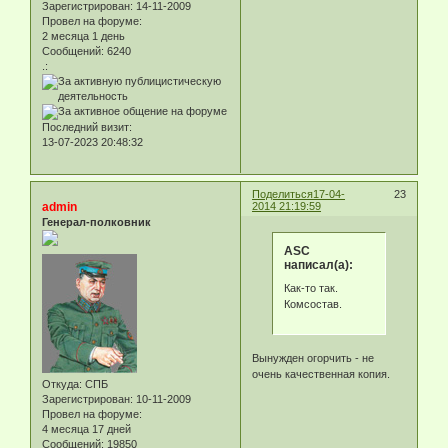
Зарегистрирован
: 14-11-2009
Провел на форуме:
2 месяца 1 день
Сообщений:
6240
.:
Последний визит:
13-07-2023 20:48:32
Поделиться
17-04-
23
admin
2014 21:19:59
Генерал-полковник
ASC
написал(а):
Как-то так.
Комсостав.
Вынужден огорчить - не
очень качественная копия.
Откуда:
СПБ
Зарегистрирован
: 10-11-2009
Провел на форуме:
4 месяца 17 дней
Сообщений:
19850