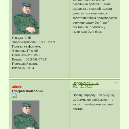
"ключница делала". Такая
вышивка с головой выдает
дилетанта в вышивке, в
золотошвейном производстве
ученице сразу бы "пару"
поставили, а эмблему
выкинули бы в брак.
Откуда:
СПБ
Зарегистрирован
: 10-11-2009
Провел на форуме:
4 месяца 17 дней
Сообщений:
19850
Возраст:
68
[1958-07-13]
Последний визит:
Вчера 07:10:54
Поделиться
17-04-
27
admin
2014 21:34:28
Генерал-полковник
Прошу пардону - по рисунку
эмблемы не сообразил, что
на фото изображен высший
состав.