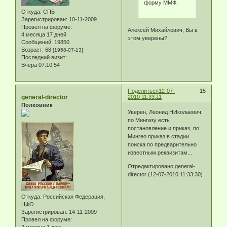
форму ММФ.
Откуда:
СПБ
Зарегистрирован
: 10-11-2009
Провел на форуме:
Алексей Михайлович, Вы в
4 месяца 17 дней
этом уверены?
Сообщений:
19850
Возраст:
68
[1958-07-13]
Последний визит:
Вчера 07:10:54
Поделиться
12-07-
15
general-director
2010 11:33:11
Полковник
Уверен, Леонид НИколаевич,
по Мингазу есть
постановление и приказ, по
Мингео приказ в стадии
поиска по предварительно
известным реквизитам...
Отредактировано general-
director (12-07-2010 11:33:30)
Откуда:
Российская Федерация,
ЦФО
Зарегистрирован
: 14-11-2009
Провел на форуме:
2 месяца 1 день