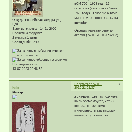
пСМ 720 - 1978 год - 12
категория (сам приказ был в
1979 году)...Такое же было в
Мингео у геологоразведки на
Откуда:
Российская Федерация,
шельфе
ЦФО
Зарегистрирован
: 14-11-2009
Отредактировано general-
Провел на форуме:
director (24-06-2010 20:32:02)
2 месяца 1 день
Сообщений:
6240
.:
Последний визит:
13-07-2023 20:48:32
Поделиться
24-06-
3
ksb
2010 21:21:37
Майор
я сначала тоже так подумал,
но эмблема другая, хоть и
похожа: на эмблеме
минморнефтегаза вышка и
волны, а тут - молотки