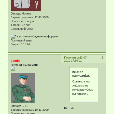
Откуда:
Москва
Зарегистрирован
: 12-11-2009
Провел на форуме:
1 месяц 22 дня
Сообщений:
2855
.:
Последний визит:
Вчера 18:11:24
Поделиться
11-07-
9
admin
2010 17:56:01
Генерал-полковник
he-man
написал(а):
Однако, а как
эмблемы на
головные уборы
выглядели ?
Откуда:
СПБ
Вот так.
Зарегистрирован
: 10-11-2009
Провел на форуме: