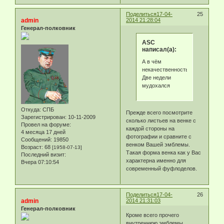
Поделиться
17-04-
25
admin
2014 21:28:04
Генерал-полковник
ASC
написал(а):
А в чём
некачественность?
Две недели
мудохался
Откуда:
СПБ
Прежде всего посмотрите
Зарегистрирован
: 10-11-2009
сколько листьев на венке с
Провел на форуме:
каждой стороны на
4 месяца 17 дней
фотографии и сравните с
Сообщений:
19850
венком Вашей эмблемы.
Возраст:
68
[1958-07-13]
Такая форма венка как у Вас
Последний визит:
характерна именно для
Вчера 07:10:54
современный фуфлоделов.
Поделиться
17-04-
26
admin
2014 21:31:03
Генерал-полковник
Кроме всего прочего
внутреннюю эмблемы