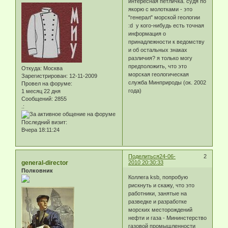
интересная петличка. судя по
якорю с молотками - это
"генерал" морской геологии
:d у кого-нибудь есть точная
информация о
принадлежности к ведомству
и об остальных знаках
различия? я только могу
предположить, что это
Откуда:
Москва
морская геологическая
Зарегистрирован
: 12-11-2009
служба Минприроды (ок. 2002
Провел на форуме:
года)
1 месяц 22 дня
Сообщений:
2855
.:
Последний визит:
Вчера 18:11:24
Поделиться
24-06-
2
general-director
2010 20:30:33
Полковник
Коллега ksb, попробую
рискнуть и скажу, что это
работники, занятые на
разведке и разработке
морских месторождений
нефти и газа - Мининстерство
газовой промышленности