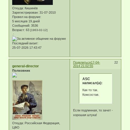
Откуда:
Кишинёв
Зарегистрирован
: 31-07-2010
Провел на форуме:
5 месяцев 19 дней
Сообщений:
3536
Возраст:
63
[1963-02-12]
.:
Последний визит:
25-07-2026 17:43:47
Поделиться
17-04-
22
general-director
2014 21:02:55
Полковник
ASC
написал(а):
Как-то так.
Комсостав.
Если подлинная, то зачет -
хорошая штука!
Откуда:
Российская Федерация,
ЦФО