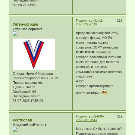
Последний визит:
Вчера 21:43:05
Поделиться
01-11-
218
Унтер-офицер
2025 20:28:30
Старший сержант
Вроде по законодательству
военную форму МО РФ
может носить только
сотрудник СК РФ имеющий
ВОИНСКОЕ
звание до
Генерал-полковника юстиции
включительно (для него это
потолок), и при этом
служащий в органах военного
Откуда:
Нижний Новгород
следствия.
Зарегистрирован
: 08-05-2019
А тут...
Провел на форуме:
Генерал армии\Адмирал
1 день 0 часов
Сообщений:
94
флота юстиции
Последний визит:
25-07-2026 17:55:09
Поделиться
24-06-
219
Ростислав
2026 22:51:43
Младший лейтенант
Могут ли в СК быть рядовые?
Попались вот такие погоны