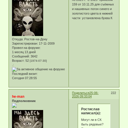
159 от 10.11.25 для съёмных
и нашивных погон синего и
золотистого цвета в нижней
части установлена буква К
Откуда:
Ростов-на-Дону
Зарегистрирован
: 17-11-2009
Провел на форуме:
1 месяц 13 дней
Сообщений:
3642
Возраст:
52
[1974-07-30]
.:
Последний визит:
Сегодня 07:28:55
Поделиться
25-06-
222
he-man
2026 09:33:04
Подполковник
Ростислав
написал(а):
Могут ли в СК
быть рядовые?