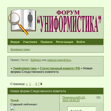
Форум
Участники
Правила
Регистрация
Войти
Активные темы
Привет, Гость!
Войдите
или
зарегистрируйтесь
.
»
Униформистика
»
Следственный комитет РФ
»
Новая
форма Следственного комитета
Страница:
«
1
…
6
7
8
Новая форма Следственного комитета
Поделиться
20-10-
211
Tanuk
2025 18:59:23
Старший лейтенант