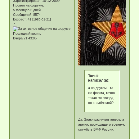
Зарегистрирован
: 10-12-2009
Провел на форуме:
5 месяцев 6 дней
Сообщений:
8574
Возраст:
41
[1985-01-21]
.:
Последний визит:
Вчера 21:43:05
Tanuk
написал(а):
а на другом - та
же форма, точно
такая же звезда,
но с эмблемой?
Да. Знаки различия генерала
армии, проходящего военную
службу в ВМФ России.