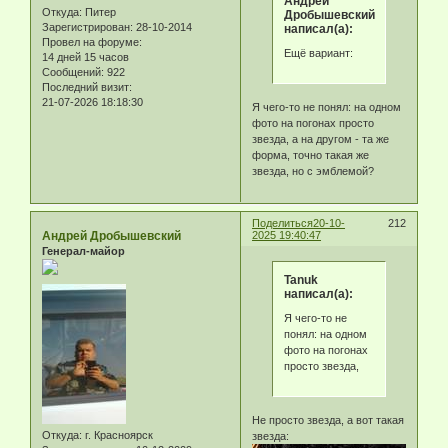
Андрей
Откуда:
Питер
Дробышевский
Зарегистрирован
: 28-10-2014
написал(а):
Провел на форуме:
Ещё вариант:
14 дней 15 часов
Сообщений:
922
Последний визит:
21-07-2026 18:18:30
Я чего-то не понял: на одном
фото на погонах просто
звезда, а на другом - та же
форма, точно такая же
звезда, но с эмблемой?
Поделиться
20-10-
212
Андрей Дробышевский
2025 19:40:47
Генерал-майор
Tanuk
написал(а):
Я чего-то не
понял: на одном
фото на погонах
просто звезда,
Не просто звезда, а вот такая
Откуда:
г. Красноярск
звезда: