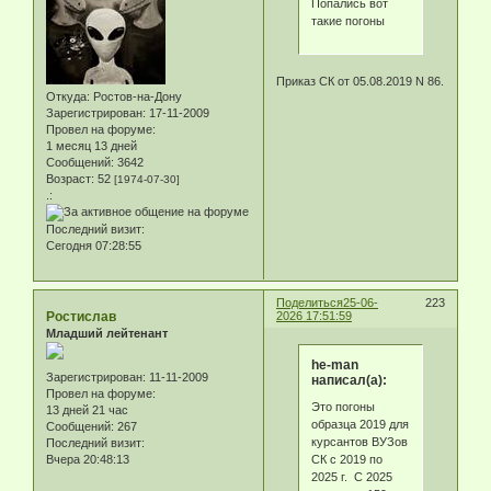
Попались вот
такие погоны
Приказ СК от 05.08.2019 N 86.
Откуда:
Ростов-на-Дону
Зарегистрирован
: 17-11-2009
Провел на форуме:
1 месяц 13 дней
Сообщений:
3642
Возраст:
52
[1974-07-30]
.:
Последний визит:
Сегодня 07:28:55
Поделиться
25-06-
223
Ростислав
2026 17:51:59
Младший лейтенант
he-man
Зарегистрирован
: 11-11-2009
написал(а):
Провел на форуме:
Это погоны
13 дней 21 час
образца 2019 для
Сообщений:
267
курсантов ВУЗов
Последний визит:
СК с 2019 по
Вчера 20:48:13
2025 г. С 2025