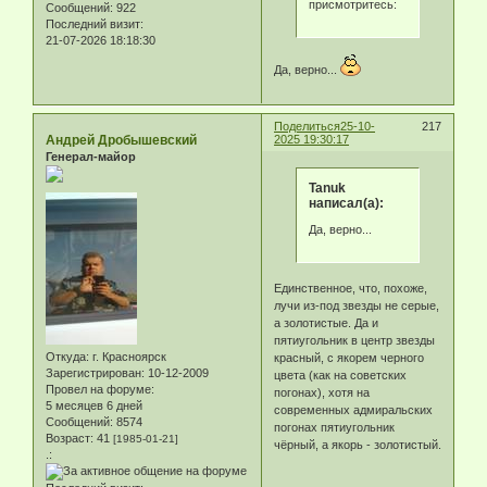
присмотритесь:
Сообщений:
922
Последний визит:
21-07-2026 18:18:30
Да, верно...
Поделиться
25-10-
217
Андрей Дробышевский
2025 19:30:17
Генерал-майор
Tanuk
написал(а):
Да, верно...
Единственное, что, похоже,
лучи из-под звезды не серые,
а золотистые. Да и
пятиугольник в центр звезды
Откуда:
г. Красноярск
красный, с якорем черного
Зарегистрирован
: 10-12-2009
цвета (как на советских
Провел на форуме:
погонах), хотя на
5 месяцев 6 дней
современных адмиральских
Сообщений:
8574
погонах пятиугольник
Возраст:
41
[1985-01-21]
чёрный, а якорь - золотистый.
.: