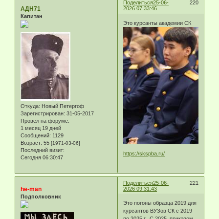
Поделиться
25-06-
220
АДН71
2026 07:33:46
Капитан
Это курсанты академии СК
Откуда:
Новый Петергоф
Зарегистрирован
: 31-05-2017
Провел на форуме:
1 месяц 19 дней
Сообщений:
1129
Возраст:
55
[1971-03-06]
Последний визит:
https://skspba.ru/
Сегодня 06:30:47
Поделиться
25-06-
221
he-man
2026 09:31:43
Подполковник
Это погоны образца 2019 для
курсантов ВУЗов СК с 2019
по 2025 г. С 2025 приказом