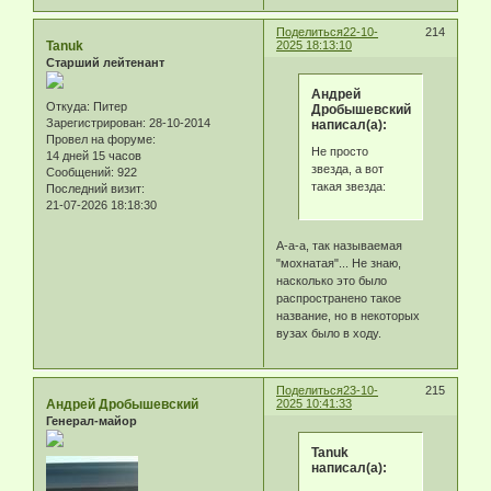
Поделиться
22-10-
214
Tanuk
2025 18:13:10
Старший лейтенант
Андрей
Откуда:
Питер
Дробышевский
Зарегистрирован
: 28-10-2014
написал(а):
Провел на форуме:
Не просто
14 дней 15 часов
звезда, а вот
Сообщений:
922
такая звезда:
Последний визит:
21-07-2026 18:18:30
А-а-а, так называемая
"мохнатая"... Не знаю,
насколько это было
распространено такое
название, но в некоторых
вузах было в ходу.
Поделиться
23-10-
215
Андрей Дробышевский
2025 10:41:33
Генерал-майор
Tanuk
написал(а):