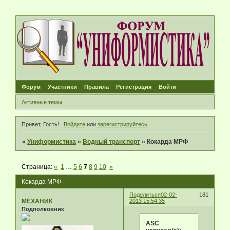
Форум
Участники
Правила
Регистрация
Войти
Активные темы
Привет, Гость!
Войдите
или
зарегистрируйтесь
.
»
Униформистика
»
Водный транспорт
»
Кокарда МРФ
Страница:
«
1
…
5
6
7
8
9
10
»
Кокарда МРФ
Поделиться
02-02-
181
МЕХАНИК
2013 15:54:35
Подполковник
ASC