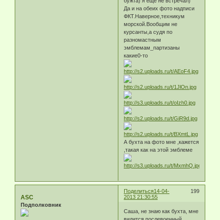
бужта) я еще не встречал)
Да и на обеих фото надписи
ФКТ.Наверное,техникум
морской.Вообщим не
курсанты,а судя по
разномастным
эмблемам_партизаны
какие0-то
А бухта на фото мне ,кажется
,такая как на этой эмблеме
Поделиться
14-04-
199
ASC
2013 21:30:55
Подполковник
Саша, не знаю как бухта, мне
видится послевоенный