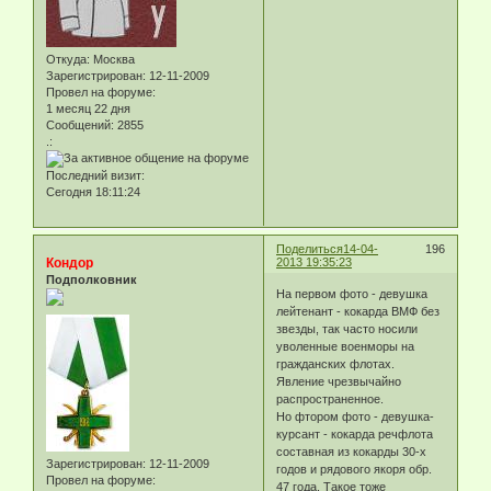
Откуда:
Москва
Зарегистрирован
: 12-11-2009
Провел на форуме:
1 месяц 22 дня
Сообщений:
2855
.:
Последний визит:
Сегодня 18:11:24
Поделиться
14-04-
196
Кондор
2013 19:35:23
Подполковник
На первом фото - девушка
лейтенант - кокарда ВМФ без
звезды, так часто носили
уволенные военморы на
гражданских флотах.
Явление чрезвычайно
распространенное.
Но фтором фото - девушка-
курсант - кокарда речфлота
составная из кокарды 30-х
Зарегистрирован
: 12-11-2009
годов и рядового якоря обр.
Провел на форуме:
47 года. Такое тоже