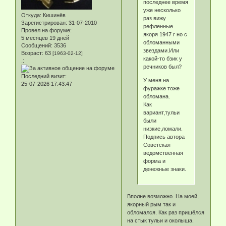
последнее время
уже несколько
Откуда:
Кишинёв
раз вижу
Зарегистрирован
: 31-07-2010
рефленные
Провел на форуме:
якоря 1947 г но с
5 месяцев 19 дней
обломанными
Сообщений:
3536
звездами.Или
Возраст:
63
[1963-02-12]
какой-то бзик у
.:
речников был?
Последний визит:
У меня на
25-07-2026 17:43:47
фуражке тоже
обломана.
Как
вариант,тульи
были
низкие,ломали.
Подпись автора
Советская
ведомственная
форма и
денежные знаки.
Вполне возможно. На моей,
якорный рым так и
обломался. Как раз пришёлся
на стык тульи и околыша.