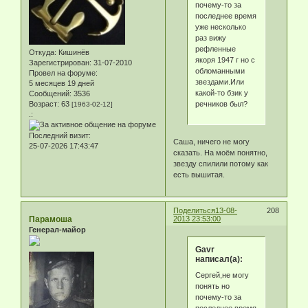
почему-то за
последнее время
уже несколько
раз вижу
рефленные
Откуда:
Кишинёв
якоря 1947 г но с
Зарегистрирован
: 31-07-2010
обломанными
Провел на форуме:
звездами.Или
5 месяцев 19 дней
какой-то бзик у
Сообщений:
3536
речников был?
Возраст:
63
[1963-02-12]
.:
Последний визит:
Саша, ничего не могу
25-07-2026 17:43:47
сказать. На моём понятно,
звезду спилили потому как
есть вышитая.
Поделиться
13-08-
208
Парамоша
2013 23:53:00
Генерал-майор
Gavr
написал(а):
Сергей,не могу
понять но
почему-то за