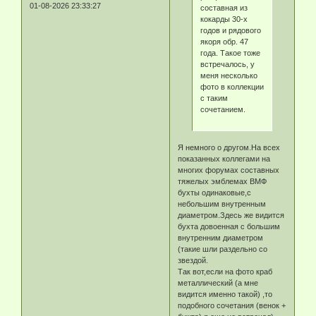
01-08-2026 23:33:27
составная из
кокарды 30-х
годов и рядового
якоря обр. 47
года. Такое тоже
встречалось, у
меня несколько
фото в коллекции
с таким
сочетанием.
Я немного о другом.На всех
показанных коллегами на
многих форумах составных
тяжелых эмблемах ВМФ
бухты одинаковые,с
небольшим внутренным
диаметром.Здесь же видится
бухта довоенная с большим
внутренним диаметром
(такие шли раздельно со
звездой.
Так вот,если на фото краб
металлический (а мне
видится именно такой) ,то
подобного сочетания (венок +