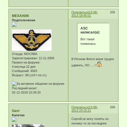
Поделиться
13-08-
205
МЕХАНИК
2013 18:45:01
Подполковник
ASC
написал(а):
Вот такая
появилась
Откуда:
МОСКВА
Зарегистрирован
: 12-11-2009
В Речном Флоте меня трудно
Провел на форуме:
удивить, НО .....!
4 месяца 22 дня
Сообщений:
4063
Возраст:
68
[1957-09-21]
.:
Последний визит:
02-12-2018 10:39:33
Поделиться
13-08-
206
Gavr
2013 23:15:21
Капитан
Сергей,не могу понять но
почему-то за последнее