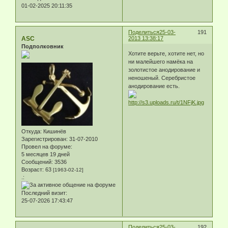
01-02-2025 20:11:35
Поделиться
25-03-
191
ASC
2013 13:38:17
Подполковник
Хотите верьте, хотите нет, но
ни малейшего намёка на
золотистое анодирование и
неношеный. Серебристое
анодирование есть.
Откуда:
Кишинёв
Зарегистрирован
: 31-07-2010
Провел на форуме:
5 месяцев 19 дней
Сообщений:
3536
Возраст:
63
[1963-02-12]
.:
Последний визит:
25-07-2026 17:43:47
Поделиться
25-03-
192