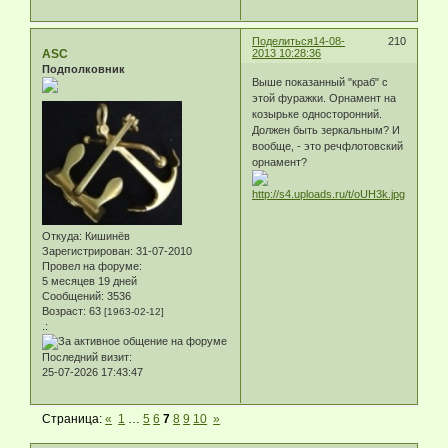
Поделиться
14-08-
210
ASC
2013 10:28:36
Подполковник
Выше показанный "краб" с
этой фуражки. Орнамент на
козырьке односторонний.
Должен быть зеркальным? И
вообще, - это речфлотовский
орнамент?
Откуда:
Кишинёв
Зарегистрирован
: 31-07-2010
Провел на форуме:
5 месяцев 19 дней
Сообщений:
3536
Возраст:
63
[1963-02-12]
.:
Последний визит:
25-07-2026 17:43:47
Страница:
«
1
…
5
6
7
8
9
10
»