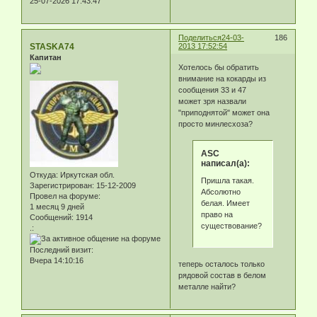
25-07-2026 17:43:47
Поделиться
24-03-
186
STASKA74
2013 17:52:54
Капитан
Хотелось бы обратить
внимание на кокарды из
сообщения 33 и 47
может зря назвали
"приподнятой" может она
просто минлесхоза?
ASC
написал(а):
Откуда:
Иркутская обл.
Пришла такая.
Зарегистрирован
: 15-12-2009
Абсолютно
Провел на форуме:
белая. Имеет
1 месяц 9 дней
право на
Сообщений:
1914
существование?
.:
Последний визит:
Вчера 14:10:16
теперь осталось только
рядовой состав в белом
металле найти?