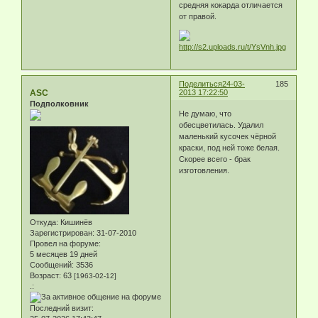
средняя кокарда отличается
от правой.
Поделиться
24-03-
185
ASC
2013 17:22:50
Подполковник
Не думаю, что
обесцветилась. Удалил
маленький кусочек чёрной
краски, под ней тоже белая.
Скорее всего - брак
изготовления.
Откуда:
Кишинёв
Зарегистрирован
: 31-07-2010
Провел на форуме:
5 месяцев 19 дней
Сообщений:
3536
Возраст:
63
[1963-02-12]
.:
Последний визит: