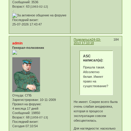
Сообщений:
3536
Возраст:
63
[1963-02-12]
.:
Последний визит:
25-07-2026 17:43:47
Поделиться
24-03-
184
admin
2013 17:10:18
Генерал-полковник
ASC
написал(а):
Пришла такая.
Абсолютно
белая. Имеет
право на
существование?
Откуда:
СПБ
Зарегистрирован
: 10-11-2009
Не имеет. Сокрее всего была
Провел на форуме:
очень слабая анодировка,
4 месяца 17 дней
которая в процессе
Сообщений:
19850
эксплуатации совсем
Возраст:
68
[1958-07-13]
обесцветилась.
Последний визит:
Сегодня 07:10:54
Для наглядности: насколько