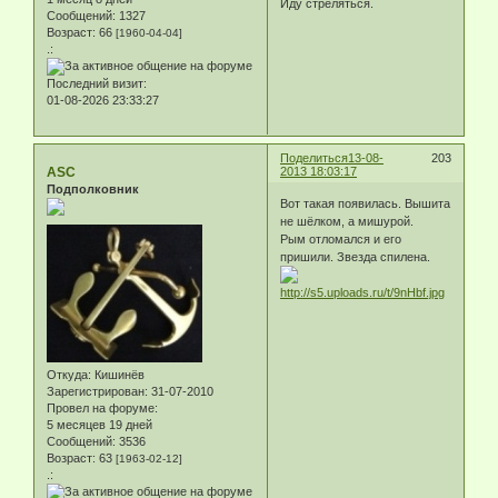
Иду стреляться.
Сообщений:
1327
Возраст:
66
[1960-04-04]
.:
Последний визит:
01-08-2026 23:33:27
Поделиться
13-08-
203
ASC
2013 18:03:17
Подполковник
Вот такая появилась. Вышита
не шёлком, а мишурой.
Рым отломался и его
пришили. Звезда спилена.
Откуда:
Кишинёв
Зарегистрирован
: 31-07-2010
Провел на форуме:
5 месяцев 19 дней
Сообщений:
3536
Возраст:
63
[1963-02-12]
.: