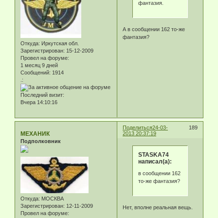
фантазия.
А в сообщении 162 то-же
фантазия?
Откуда:
Иркутская обл.
Зарегистрирован
: 15-12-2009
Провел на форуме:
1 месяц 9 дней
Сообщений:
1914
.:
Последний визит:
Вчера 14:10:16
Поделиться
24-03-
189
МЕХАНИК
2013 20:37:19
Подполковник
STASKA74
написал(а):
в сообщении 162
то-же фантазия?
Откуда:
МОСКВА
Зарегистрирован
: 12-11-2009
Нет, вполне реальная вещь.
Провел на форуме: