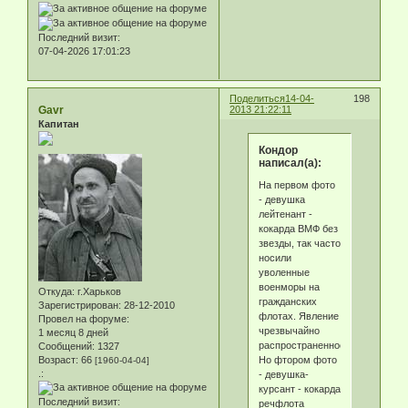
Последний визит:
07-04-2026 17:01:23
Поделиться
14-04-
198
Gavr
2013 21:22:11
Капитан
Кондор
написал(а):
На первом фото
- девушка
лейтенант -
кокарда ВМФ без
звезды, так часто
носили
уволенные
военморы на
Откуда:
г.Харьков
гражданских
Зарегистрирован
: 28-12-2010
флотах. Явление
Провел на форуме:
чрезвычайно
1 месяц 8 дней
распространенное.
Сообщений:
1327
Но фтором фото
Возраст:
66
[1960-04-04]
.:
- девушка-
курсант - кокарда
Последний визит:
речфлота