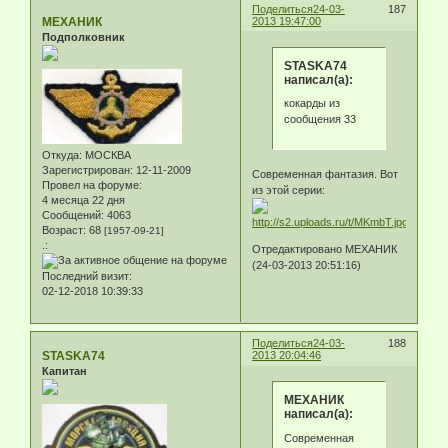
Поделиться
24-03-
187
МЕХАНИК
2013 19:47:00
Подполковник
STASKA74
написал(а):
кокарды из
сообщения 33
Откуда:
МОСКВА
Зарегистрирован
: 12-11-2009
Современная фантазия. Вот
Провел на форуме:
из этой серии:
4 месяца 22 дня
Сообщений:
4063
Возраст:
68
[1957-09-21]
.:
Отредактировано МЕХАНИК
(24-03-2013 20:51:16)
Последний визит:
02-12-2018 10:39:33
Поделиться
24-03-
188
STASKA74
2013 20:04:46
Капитан
МЕХАНИК
написал(а):
Современная