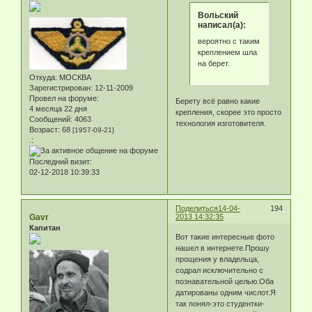
Вольский
написал(а):
вероятно с таким
креплением шла
на берет.
Откуда:
МОСКВА
Зарегистрирован
: 12-11-2009
Провел на форуме:
Берету всё равно какие
4 месяца 22 дня
крепления, скорее это просто
Сообщений:
4063
технология изготовителя.
Возраст:
68
[1957-09-21]
.:
Последний визит:
02-12-2018 10:39:33
Поделиться
14-04-
194
Gavr
2013 14:32:35
Капитан
Вот такие интересные фото
нашел в интернете.Прошу
прощения у владельца,
содрал исключительно с
познавательной целью.Оба
датированы одним числот.Я
так понял-это студентки-