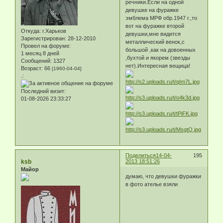
речники.Если на одной
девушке на фуражке
эмблема МРФ обр.1947 г.,то
вот на фуражке второй
Откуда:
г.Харьков
девушки,мне видится
Зарегистрирован
: 28-12-2010
металлический венок,с
Провел на форуме:
большой ,как на довоенных
1 месяц 8 дней
,бухтой и якорем (звезды
Сообщений:
1327
нет).Интересная вещица!
Возраст:
66
[1960-04-04]
.:
Последний визит:
01-08-2026 23:33:27
Поделиться
14-04-
195
ksb
2013 18:51:26
Майор
думаю, что девушки фуражки
в фото ателье взяли