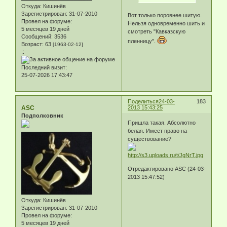
Откуда:
Кишинёв
Зарегистрирован
: 31-07-2010
Вот только поровнее шитую.
Провел на форуме:
Нельзя одновременно шить и
5 месяцев 19 дней
смотреть "Кавказскую
Сообщений:
3536
пленницу".
Возраст:
63
[1963-02-12]
.:
Последний визит:
25-07-2026 17:43:47
Поделиться
24-03-
183
ASC
2013 15:43:25
Подполковник
Пришла такая. Абсолютно
белая. Имеет право на
существование?
Отредактировано ASC (24-03-
2013 15:47:52)
Откуда:
Кишинёв
Зарегистрирован
: 31-07-2010
Провел на форуме:
5 месяцев 19 дней