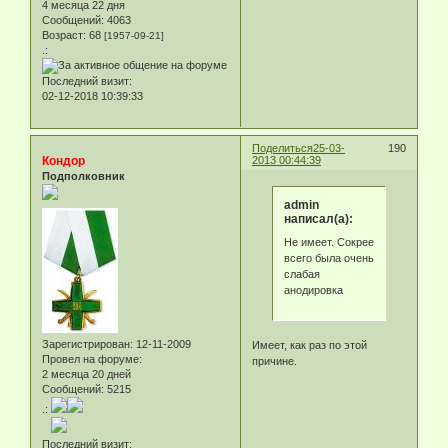
4 месяца 22 дня
Сообщений:
4063
Возраст:
68
[1957-09-21]
.:
Последний визит:
02-12-2018 10:39:33
Поделиться
25-03-
190
Кондор
2013 00:44:39
Подполковник
admin
написал(а):
Не имеет. Сокрее
всего была очень
слабая
анодировка
Зарегистрирован
: 12-11-2009
Имеет, как раз по этой
Провел на форуме:
причине.
2 месяца 20 дней
Сообщений:
5215
.:
Последний визит: