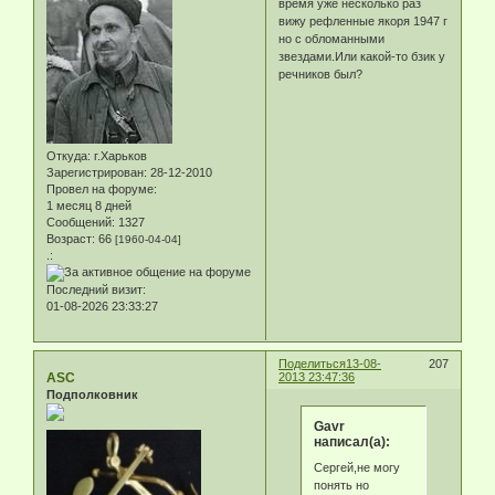
время уже несколько раз
вижу рефленные якоря 1947 г
но с обломанными
звездами.Или какой-то бзик у
речников был?
Откуда:
г.Харьков
Зарегистрирован
: 28-12-2010
Провел на форуме:
1 месяц 8 дней
Сообщений:
1327
Возраст:
66
[1960-04-04]
.:
Последний визит:
01-08-2026 23:33:27
Поделиться
13-08-
207
ASC
2013 23:47:36
Подполковник
Gavr
написал(а):
Сергей,не могу
понять но