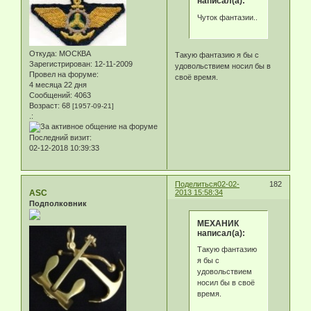
написал(а):
Чуток фантазии..
Откуда:
МОСКВА
Такую фантазию я бы с
Зарегистрирован
: 12-11-2009
удовольствием носил бы в
Провел на форуме:
своё время.
4 месяца 22 дня
Сообщений:
4063
Возраст:
68
[1957-09-21]
.:
Последний визит:
02-12-2018 10:39:33
Поделиться
02-02-
182
ASC
2013 15:58:34
Подполковник
МЕХАНИК
написал(а):
Такую фантазию
я бы с
удовольствием
носил бы в своё
время.