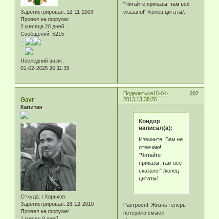
"Читайте приказы, там всё
Зарегистрирован
: 12-11-2009
сказано!" /конец цитаты/.
Провел на форуме:
2 месяца 20 дней
Сообщений:
5215
.:
Последний визит:
01-02-2025 20:11:35
Поделиться
15-04-
202
Gavr
2013 13:38:26
Капитан
Кондор
написал(а):
Извините, Вам не
отвечаю!
"Читайте
приказы, там всё
сказано!" /конец
цитаты/.
Откуда:
г.Харьков
Зарегистрирован
: 28-12-2010
Растроен! Жизнь теперь
Провел на форуме:
потеряла смысл!
1 месяц 8 дней