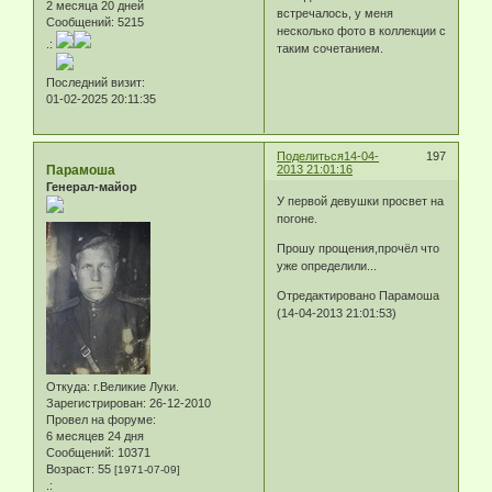
2 месяца 20 дней
встречалось, у меня
Сообщений:
5215
несколько фото в коллекции с
.:
таким сочетанием.
Последний визит:
01-02-2025 20:11:35
Поделиться
14-04-
197
Парамоша
2013 21:01:16
Генерал-майор
У первой девушки просвет на
погоне.
Прошу прощения,прочёл что
уже определили...
Отредактировано Парамоша
(14-04-2013 21:01:53)
Откуда:
г.Великие Луки.
Зарегистрирован
: 26-12-2010
Провел на форуме:
6 месяцев 24 дня
Сообщений:
10371
Возраст:
55
[1971-07-09]
.: