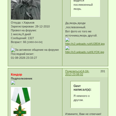
видится
послевоенный
якорь.
Откуда:
г.Харьков
Да,якорь,вроди
Зарегистрирован
: 28-12-2010
,послевоенный.
Провел на форуме:
Вот фото из того же
1 месяц 8 дней
источника,якорь другой.
Сообщений:
1327
Возраст:
66
[1960-04-04]
.:
Последний визит:
01-08-2026 23:33:27
Поделиться
14-04-
201
Кондор
2013 23:08:02
Подполковник
Gavr
написал(а):
Я немного о
другом.
Извините, Вам не отвечаю!