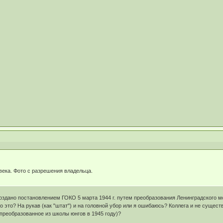
века. Фото с разрешения владельца.
 создано постановлением ГОКО 5 марта 1944 г. путем преобразования Ленинградского мо
то это? На рукав (как "штат") и на головной убор или я ошибаюсь? Коллега и не сущес
преобразованное из школы юнгов в 1945 году)?