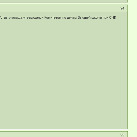
94
а. Устав училища утверждался Комитетом по делам Высшей школы при СНК
95