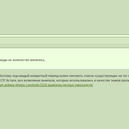
иоды их количество менялось.
 Поэтому под каждый конкретный период нужно смотреть список существующих на тот 
СР. Кстати, все возможные вымпела, которые использовались в качестве знаков разл
orum.antique-photos.com/topic/2116-вымпелы-речных-пароходств/