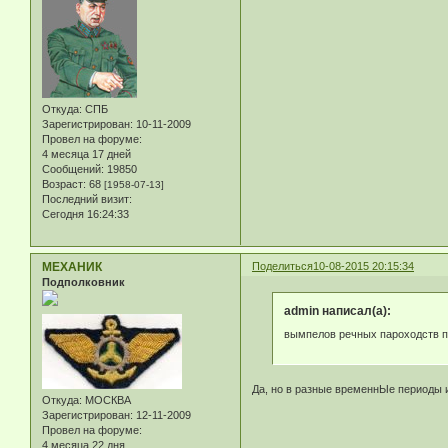
Откуда:
СПБ
Зарегистрирован
: 10-11-2009
Провел на форуме:
4 месяца 17 дней
Сообщений:
19850
Возраст:
68
[1958-07-13]
Последний визит:
Сегодня 16:24:33
МЕХАНИК
Поделиться
10-08-2015 20:15:34
Подполковник
admin написал(а):
вымпелов речных пароходств п
Да, но в разные временнЫе периоды 
Откуда:
МОСКВА
Зарегистрирован
: 12-11-2009
Провел на форуме:
4 месяца 22 дня