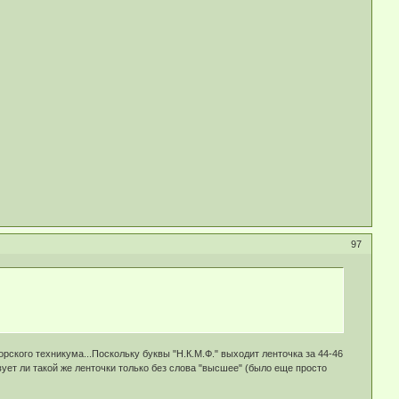
97
рского техникума...Поскольку буквы "Н.К.М.Ф." выходит ленточка за 44-46
твует ли такой же ленточки только без слова "высшее" (было еще просто