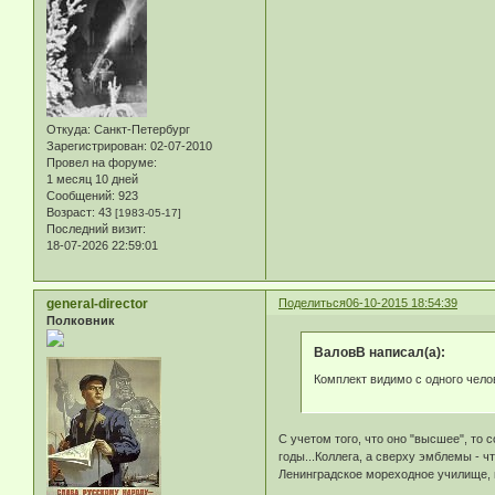
Откуда:
Санкт-Петербург
Зарегистрирован
: 02-07-2010
Провел на форуме:
1 месяц 10 дней
Сообщений:
923
Возраст:
43
[1983-05-17]
Последний визит:
18-07-2026 22:59:01
general-director
Поделиться
06-10-2015 18:54:39
Полковник
ВаловВ написал(а):
Комплект видимо с одного чело
С учетом того, что оно "высшее", то
годы...Коллега, а сверху эмблемы - ч
Ленинградское мореходное училище, 