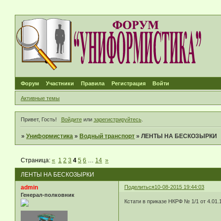
Форум
Участники
Правила
Регистрация
Войти
Активные темы
Привет, Гость!
Войдите
или
зарегистрируйтесь
.
»
Униформистика
»
Водный транспорт
»
ЛЕНТЫ НА БЕСКОЗЫРКИ
Страница:
«
1
2
3
4
5
6
…
14
»
ЛЕНТЫ НА БЕСКОЗЫРКИ
admin
Поделиться
10-08-2015 19:44:03
Генерал-полковник
Кстати в приказе НКРФ № 1/1 от 4.01.