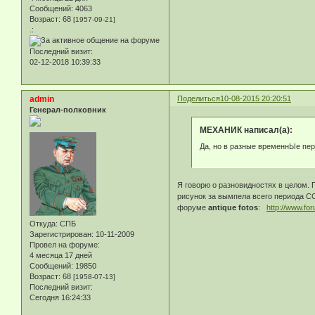
Сообщений:
4063
Возраст:
68
[1957-09-21]
.:
Последний визит:
02-12-2018 10:39:33
admin
Поделиться
10-08-2015 20:20:51
Генерал-полковник
МЕХАНИК написал(а):
Да, но в разные временнЫе пер
Я говорю о разновидностях в целом.
рисунок за вымпела всего периода СС
форуме
antique fotos
:
http://www.f
Откуда:
СПБ
Зарегистрирован
: 10-11-2009
Провел на форуме:
4 месяца 17 дней
Сообщений:
19850
Возраст:
68
[1958-07-13]
Последний визит:
Сегодня 16:24:33