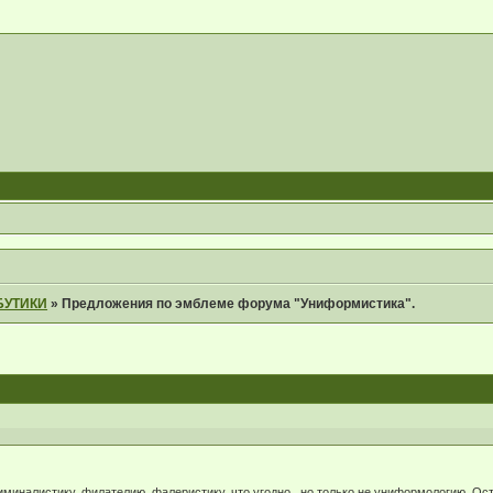
БУТИКИ
»
Предложения по эмблеме форума "Униформистика".
иминалистику, филателию, фалеристику, что угодно , но только не униформологию. Ост