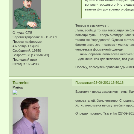
вопрос - городового. И отсюда
взамен фигуру военного офицера
Теперь я выскажусь...
Лупа, вообще то, как говорящая эмбле
Откуда:
СПБ
помощи лупы. Теперь о фигуре. Мне ж
Зарегистрирован
: 10-11-2009
такого же "городового". Однако я отв
Провел на форуме:
форме и кто этот человек - мы изуч
4 месяца 17 дней
человека в форменной одежде.
Сообщений:
19850
Таким образом логическая цепочка 
Возраст:
68
[1958-07-13]
Для меня, как для человека, вот уж
Последний визит:
Сегодня 16:24:33
Посему, пользуясь правами админист
Tsarenko
Поделиться
23-09-2011 16:50:18
Майор
Вдогонку - перед закрытием темы. Как
основателей, было четверо. Спорили 
Хотя лично меня не смутил бы и профи
Отредактировано Tsarenko (27-09-2011