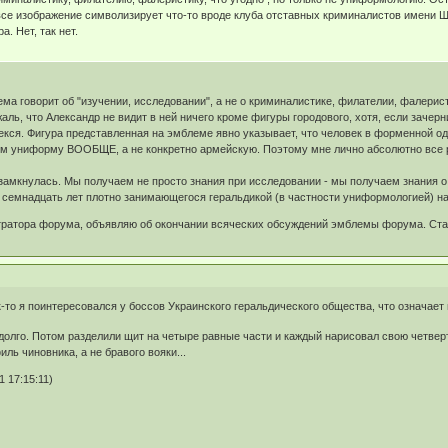
 все изображение символизирует что-то вроде клуба отставных криминалистов имени 
. Нет, так нет.
ма говорит об "изучении, исследовании", а не о криминалистике, филателии, фалерист
аль, что Александр не видит в ней ничего кроме фигуры городового, хотя, если зачер
лекся. Фигура представленная на эмблеме явно указывает, что человек в форменной од
аем униформу ВООБЩЕ, а не конкретно армейскую. Поэтому мне лично абсолютно все 
замкнулась. Мы получаем не просто знания при исследовании - мы получаем знания
е семнадцать лет плотно занимающегося геральдикой (в частности униформологией) 
ратора форума, объявляю об окончании всяческих обсуждений эмблемы форума. Став
-то я поинтересовался у боссов Украинского геральдического общества, что означает 
долго. Потом разделили щит на четыре равные части и каждый нарисовал свою четверт
ль чиновника, а не бравого вояки...
 17:15:11)