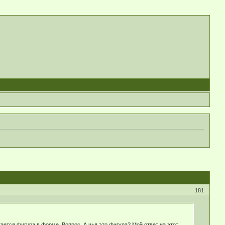
181
ается фигура в форме. Вопрос. А чья это фигура? Мой ответ на этот