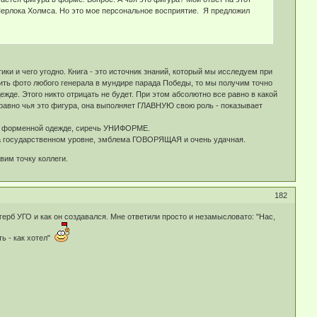
Шерлока Холмса. Но это мое персональное восприятие. Я предложил
ики и чего угодно. Книга - это источник знаний, который мы исследуем при
нить фото любого генерала в мундире парада Победы, то мы получим точно
ежде. Этого никто отрицать не будет. При этом абсолютно все равно в какой
равно чья это фигура, она выполняет ГЛАВНУЮ свою роль - показывает
 о форменной одежде, сиречь УНИФОРМЕ.
на государственном уровне, эмблема ГОВОРЯЩАЯ и очень удачная.
им точку коллеги.
182
герб УГО и как он создавался. Мне ответили просто и незамысловато: "Нас,
ь - как хотел"