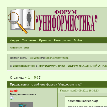
Форум
Участники
Правила
Регистрация
Войти
Активные темы
Привет, Гость!
Войдите
или
зарегистрируйтесь
.
»
Униформистика
»
УНИФОРМИСТИКА - ФОРУМ ЛЮБИТЕЛЕЙ АТРИ
Страница:
«
1
…
5
6
7
Предложения по эмблеме форума "Униформистика".
admin
Поделиться
23-09-2011 16:36:13
Генерал-полковник
sssmmm написал(а):
Лупа и книга символизируют кр