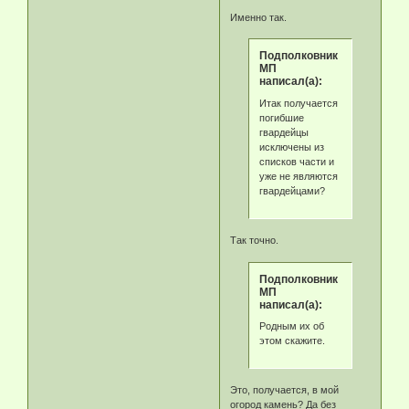
Именно так.
Подполковник
МП
написал(а):
Итак получается
погибшие
гвардейцы
исключены из
списков части и
уже не являются
гвардейцами?
Так точно.
Подполковник
МП
написал(а):
Родным их об
этом скажите.
Это, получается, в мой
огород камень? Да без