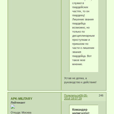
служил в
гвардейских
частях, то он
гвардеец!
Лишение звания
гвардейца
возможно, но
только по
дисциплинарным
проступкам и
приказом по
части о лишении
звания
гвардейца. Вот
такое мое
мнение.
Устав не догма, а
руководство к действию!
Поделиться
09-05-
246
APK-MILITARY
2018 18:07:29
Лейтенант
Командер
Откуда:
Москва
написал(а):