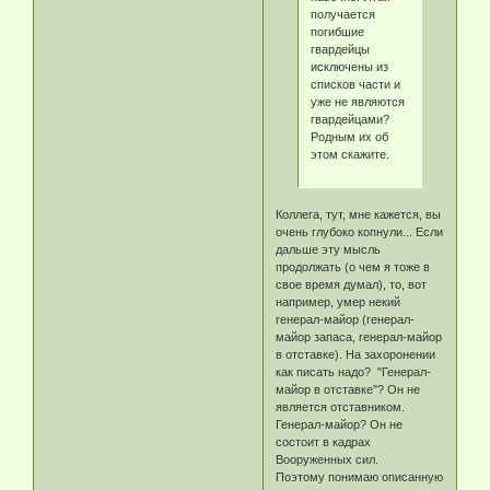
получается
погибшие
гвардейцы
исключены из
списков части и
уже не являются
гвардейцами?
Родным их об
этом скажите.
Коллега, тут, мне кажется, вы
очень глубоко копнули... Если
дальше эту мысль
продолжать (о чем я тоже в
свое время думал), то, вот
например, умер некий
генерал-майор (генерал-
майор запаса, генерал-майор
в отставке). На захоронении
как писать надо? "Генерал-
майор в отставке"? Он не
является отставником.
Генерал-майор? Он не
состоит в кадрах
Вооруженных сил.
Поэтому понимаю описанную