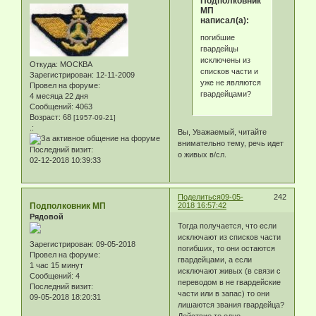
Подполковник
МП
написал(а):
погибшие
гвардейцы
исключены из
Откуда:
МОСКВА
списков части и
Зарегистрирован
: 12-11-2009
уже не являются
Провел на форуме:
гвардейцами?
4 месяца 22 дня
Сообщений:
4063
Возраст:
68
[1957-09-21]
.:
Вы, Уважаемый, читайте
внимательно тему, речь идет
Последний визит:
о живых в/сл.
02-12-2018 10:39:33
Поделиться
09-05-
242
Подполковник МП
2018 16:57:42
Рядовой
Тогда получается, что если
исключают из списков части
Зарегистрирован
: 09-05-2018
погибших, то они остаются
Провел на форуме:
гвардейцами, а если
1 час 15 минут
исключают живых (в связи с
Сообщений:
4
переводом в не гвардейские
Последний визит:
части или в запас) то они
09-05-2018 18:20:31
лишаются звания гвардейца?