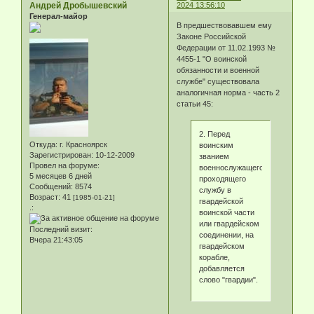
Андрей Дробышевский
2024 13:56:10
Генерал-майор
В предшествовавшем ему
Законе Российской
Федерации от 11.02.1993 №
4455-1 "О воинской
обязанности и военной
службе" существовала
аналогичная норма - часть 2
статьи 45:
2. Перед
Откуда:
г. Красноярск
воинским
Зарегистрирован
: 10-12-2009
званием
Провел на форуме:
военнослужащего,
5 месяцев 6 дней
проходящего
Сообщений:
8574
службу в
Возраст:
41
[1985-01-21]
гвардейской
.:
воинской части
или гвардейском
Последний визит:
соединении, на
Вчера 21:43:05
гвардейском
корабле,
добавляется
слово "гвардии".