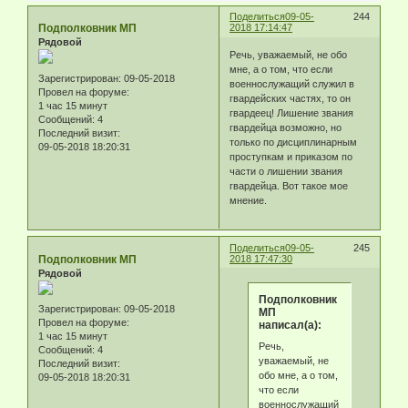
Поделиться
09-05-
244
Подполковник МП
2018 17:14:47
Рядовой
Речь, уважаемый, не обо
мне, а о том, что если
Зарегистрирован
: 09-05-2018
военнослужащий служил в
Провел на форуме:
гвардейских частях, то он
1 час 15 минут
гвардеец! Лишение звания
Сообщений:
4
гвардейца возможно, но
Последний визит:
только по дисциплинарным
09-05-2018 18:20:31
проступкам и приказом по
части о лишении звания
гвардейца. Вот такое мое
мнение.
Поделиться
09-05-
245
Подполковник МП
2018 17:47:30
Рядовой
Подполковник
Зарегистрирован
: 09-05-2018
МП
Провел на форуме:
написал(а):
1 час 15 минут
Речь,
Сообщений:
4
уважаемый, не
Последний визит:
обо мне, а о том,
09-05-2018 18:20:31
что если
военнослужащий