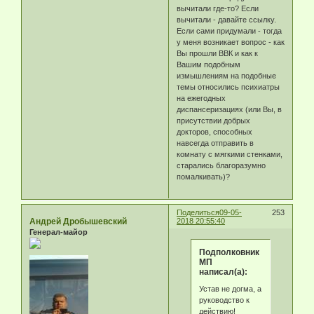
вычитали где-то? Если
вычитали - давайте ссылку.
Если сами придумали - тогда
у меня возникает вопрос - как
Вы прошли ВВК и как к
Вашим подобным
измышлениям на подобные
темы относились психиатры
на ежегодных
диспансеризациях (или Вы, в
присутствии добрых
докторов, способных
навсегда отправить в
комнату с мягкими стенками,
старались благоразумно
помалкивать)?
Поделиться
09-05-
253
Андрей Дробышевский
2018 20:55:40
Генерал-майор
Подполковник
МП
написал(а):
Устав не догма, а
руководство к
действию!