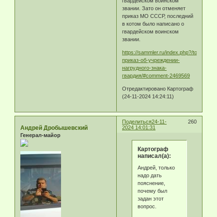
гвардейском воинском
звании. Зато он отменяет
приказ МО СССР, последний
в котом было написано о
гвардейском воинском
звании.
https://sammler.ru/index.php?/topic/222
приказ-об-учреждении-
нагрудного-знака-
гвардия/#comment-2469569
Отредактировано Картограф
(24-11-2024 14:24:11)
Поделиться
24-11-
260
Андрей Дробышевский
2024 14:01:31
Генерал-майор
Картограф
написал(а):
Андрей, только
надо дать
пояснение,
почему был
задан этот
вопрос.