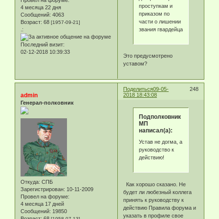
проступкам и
4 месяца 22 дня
приказом по
Сообщений:
4063
части о лишении
Возраст:
68
[1957-09-21]
звания гвардейца
.:
Последний визит:
02-12-2018 10:39:33
Это предусмотрено
уставом?
Поделиться
09-05-
248
admin
2018 18:43:08
Генерал-полковник
Подполковник
МП
написал(а):
Устав не догма, а
руководство к
действию!
Откуда:
СПБ
Как хорошо сказано. Не
Зарегистрирован
: 10-11-2009
будет ли любезный коллега
Провел на форуме:
принять к руководству к
4 месяца 17 дней
действию Правила форума и
Сообщений:
19850
указать в профиле свое
Возраст:
68
[1958-07-13]