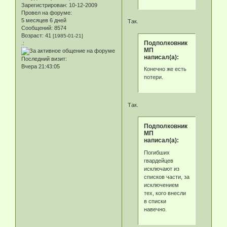
Зарегистрирован
: 10-12-2009
Провел на форуме:
5 месяцев 6 дней
Так.
Сообщений:
8574
Возраст:
41
[1985-01-21]
Подполковник
.:
МП
написал(а):
Последний визит:
Вчера 21:43:05
Конечно же есть
потери.
Так.
Подполковник
МП
написал(а):
Погибших
гвардейцев
исключают из
списков части, за
исключением
тех, кого внесли
в списки
навечно.