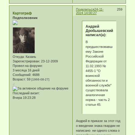
Поделиться
24-11-
259
Картограф
2024 14:00:27
Подполковник
Андрей
Дробышевский
написал(а):
В
предшествовавшем
ему Законе
Российской
Откуда:
Казань
Федерации от
Зарегистрирован
: 23-12-2009
Провел на форуме:
11.02.1993 №
3 месяца 16 дней
4455-1 "О
Сообщений:
4688
воинской
Возраст:
59
[1966-08-27]
обязанности и
.:
военной службе"
существовала
Последний визит:
аналогичная
Вчера 19:23:28
норма - часть 2
статьи 45:
Андрей в приказе за этот год
о введении знака гвардии не
написано ни одного слова о