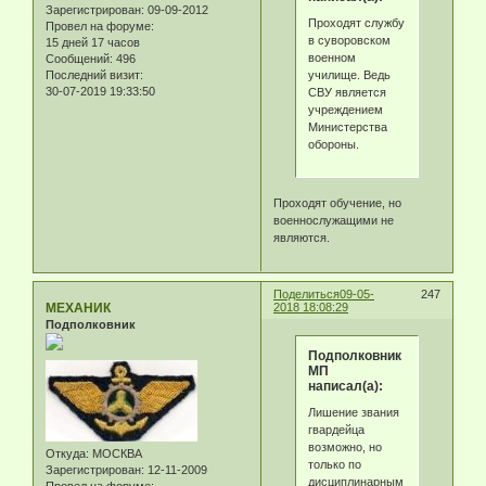
Зарегистрирован
: 09-09-2012
Проходят службу
Провел на форуме:
в суворовском
15 дней 17 часов
военном
Сообщений:
496
училище. Ведь
Последний визит:
30-07-2019 19:33:50
СВУ является
учреждением
Министерства
обороны.
Проходят обучение, но
военнослужащими не
являются.
Поделиться
09-05-
247
МЕХАНИК
2018 18:08:29
Подполковник
Подполковник
МП
написал(а):
Лишение звания
гвардейца
возможно, но
Откуда:
МОСКВА
только по
Зарегистрирован
: 12-11-2009
дисциплинарным
Провел на форуме: