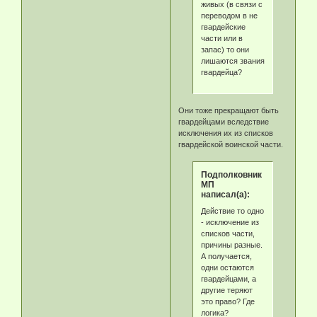
живых (в связи с
переводом в не
гвардейские
части или в
запас) то они
лишаются звания
гвардейца?
Они тоже прекращают быть
гвардейцами вследствие
исключения их из списков
гвардейской воинской части.
Подполковник
МП
написал(а):
Действие то одно
- исключение из
списков части,
причины разные.
А получается,
одни остаются
гвардейцами, а
другие теряют
это право? Где
логика?