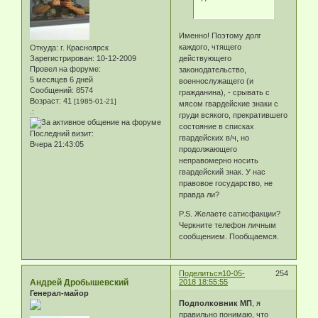
Именно! Поэтому долг
каждого, чтящего
Откуда:
г. Красноярск
Зарегистрирован
: 10-12-2009
действующего
Провел на форуме:
законодательство,
5 месяцев 6 дней
военнослужащего (и
Сообщений:
8574
гражданина), - срывать с
Возраст:
41
[1985-01-21]
мясом гвардейские знаки с
.:
груди всякого, прекратившего
состояние в списках
Последний визит:
гвардейских в/ч, но
Вчера 21:43:05
продолжающего
неправомерно носить
гвардейский знак. У нас
правовое государство, не
правда ли?
P.S. Желаете сатисфакции?
Черкните телефон личным
сообщением. Пообщаемся.
Поделиться
10-05-
254
Андрей Дробышевский
2018 18:55:55
Генерал-майор
Подполковник МП
, я
правильно понимаю, что