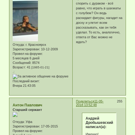
спорить с дураком - всё
равно, что играть в шахматы
с голубем? Он ведь
раскидает фигуры, нагадит на
доску и улетит всем
рассказывать, как он тебя
уделал. То есть, аналогично,
ответа от Вас можно не
ждать?
Откуда:
г. Красноярск
Зарегистрирован
: 10-12-2009
Провел на форуме:
5 месяцев 6 дней
Сообщений:
8574
Возраст:
41
[1985-01-21]
.:
Последний визит:
Вчера 21:43:05
Поделиться
11-05-
255
Антон Павлович
2018 13:52:48
Старший сержант
Андрей
Откуда:
Уфа
Дробышевский
Зарегистрирован
: 17-05-2015
написал(а):
Провел на форуме:
Именно!