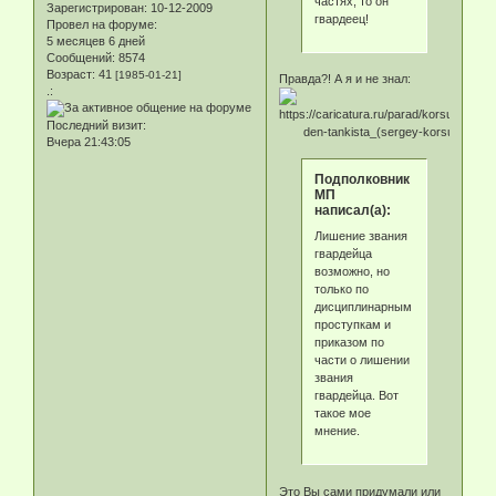
частях, то он
Зарегистрирован
: 10-12-2009
гвардеец!
Провел на форуме:
5 месяцев 6 дней
Сообщений:
8574
Возраст:
41
[1985-01-21]
Правда?! А я и не знал:
.:
Последний визит:
Вчера 21:43:05
Подполковник
МП
написал(а):
Лишение звания
гвардейца
возможно, но
только по
дисциплинарным
проступкам и
приказом по
части о лишении
звания
гвардейца. Вот
такое мое
мнение.
Это Вы сами придумали или