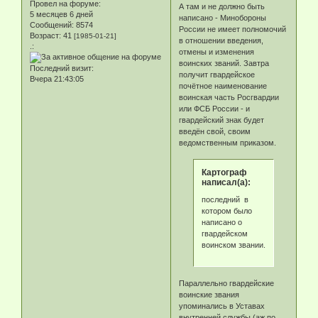
Провел на форуме:
А там и не должно быть
5 месяцев 6 дней
написано - Минобороны
Сообщений:
8574
России не имеет полномочий
Возраст:
41
[1985-01-21]
в отношении введения,
.:
отмены и изменения
воинских званий. Завтра
Последний визит:
получит гвардейское
Вчера 21:43:05
почётное наименование
воинская часть Росгвардии
или ФСБ России - и
гвардейский знак будет
введён свой, своим
ведомственным приказом.
Картограф
написал(а):
последний в
котором было
написано о
гвардейском
воинском звании.
Параллельно гвардейские
воинские звания
упоминались в Уставах
внутренней службы (аж по