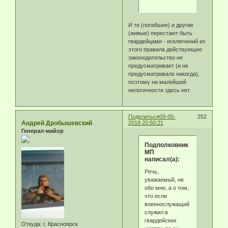
И те (погибшие) и другие
(живые) перестают быть
гвардейцами - исключений из
этого правила действующее
законодательство не
предусматривает (и не
предусматривало никогда),
поэтому ни малейшей
нелогичности здесь нет.
Поделиться
09-05-
252
Андрей Дробышевский
2018 20:50:21
Генерал-майор
Подполковник
МП
написал(а):
Речь,
уважаемый, не
обо мне, а о том,
что если
военнослужащий
служил в
гвардейских
Откуда:
г. Красноярск