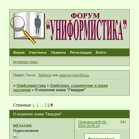
Форум
Участники
Правила
Регистрация
Войти
Активные темы
Привет, Гость!
Войдите
или
зарегистрируйтесь
.
»
Униформистика
»
Униформа, снаряжение и знаки
различия
»
О ношении знака "Гвардия"
Страница:
«
1
…
7
8
9
О ношении знака "Гвардия"
Поделиться
09-05-
241
МЕХАНИК
2018 16:45:14
Подполковник