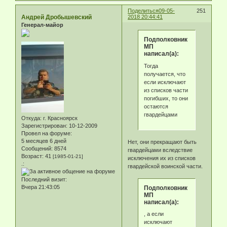
Поделиться
09-05-
251
Андрей Дробышевский
2018 20:44:41
Генерал-майор
Подполковник
МП
написал(а):
Тогда
получается, что
если исключают
из списков части
погибших, то они
остаются
гвардейцами
Откуда:
г. Красноярск
Зарегистрирован
: 10-12-2009
Провел на форуме:
5 месяцев 6 дней
Нет, они прекращают быть
Сообщений:
8574
гвардейцами вследствие
Возраст:
41
[1985-01-21]
исключения их из списков
.:
гвардейской воинской части.
Последний визит:
Вчера 21:43:05
Подполковник
МП
написал(а):
, а если
исключают