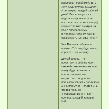
вопросов. Родной мой, Вы в
зону когда-нибудь заходили?
А регулярно, каждый рабочий
день? Вам приходилось
видеть, когда энное (и не
всегда чётное, кстати говоря)
количество глаз смотрит на
Вас с определённым
интересом (заточку, там, в
бок воткнуть или ещё чего)?
Чем Вы меня собрались
напугать? Скажу, буде такое
спросят. В лицо скажу.
Другой вопрос, что я
представить себе не могу,
какую безутешную мать или
вдову будет волновать
вопрос наличия или
отсутствия гвардейского
воинского звания у погибшего
сына или мужа. Сдаётся мне,
что Вы такой же
"Подполковник МП", как я -
военнослужащий авиации
КНР.