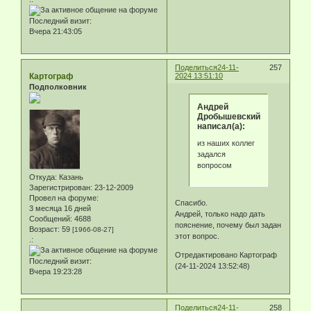
Последний визит:
Вчера 21:43:05
Поделиться
24-11-
257
Картограф
2024 13:51:10
Подполковник
Андрей
Дробышевский
написал(а):
из наших коллег
задался
вопросом
Откуда:
Казань
Зарегистрирован
: 23-12-2009
Провел на форуме:
Спасибо.
3 месяца 16 дней
Андрей, только надо дать
Сообщений:
4688
пояснение, почему был задан
Возраст:
59
[1966-08-27]
этот вопрос.
.:
Отредактировано Картограф
Последний визит:
(24-11-2024 13:52:48)
Вчера 19:23:28
Поделиться
24-11-
258