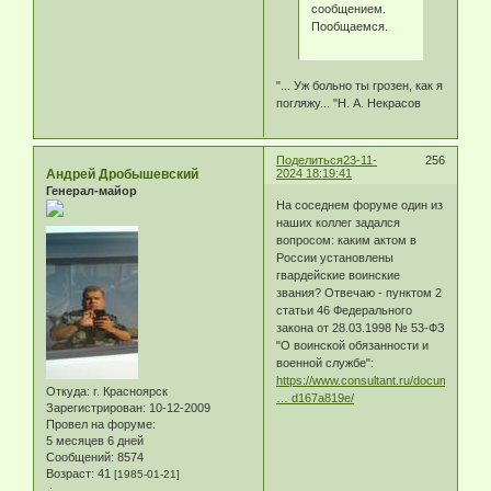
сообщением.
Пообщаемся.
"... Уж больно ты грозен, как я
погляжу... "Н. А. Некрасов
Поделиться
23-11-
256
Андрей Дробышевский
2024 18:19:41
Генерал-майор
На соседнем форуме один из
наших коллег задался
вопросом: каким актом в
России установлены
гвардейские воинские
звания? Отвечаю - пунктом 2
статьи 46 Федерального
закона от 28.03.1998 № 53-ФЗ
"О воинской обязанности и
военной службе":
https://www.consultant.ru/document/con
Откуда:
г. Красноярск
… d167a819e/
Зарегистрирован
: 10-12-2009
Провел на форуме:
5 месяцев 6 дней
Сообщений:
8574
Возраст:
41
[1985-01-21]
.: