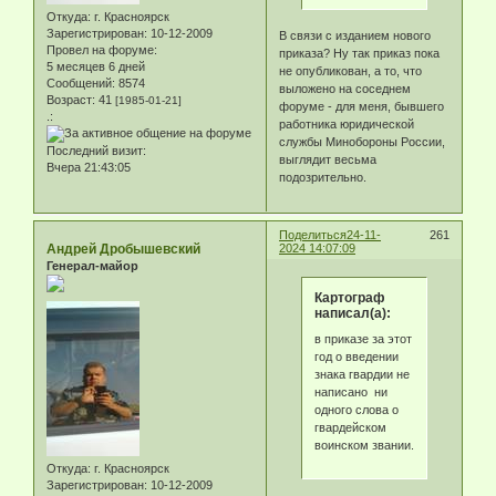
Откуда:
г. Красноярск
Зарегистрирован
: 10-12-2009
В связи с изданием нового
Провел на форуме:
приказа? Ну так приказ пока
5 месяцев 6 дней
не опубликован, а то, что
Сообщений:
8574
выложено на соседнем
Возраст:
41
[1985-01-21]
форуме - для меня, бывшего
.:
работника юридической
службы Минобороны России,
Последний визит:
выглядит весьма
Вчера 21:43:05
подозрительно.
Поделиться
24-11-
261
Андрей Дробышевский
2024 14:07:09
Генерал-майор
Картограф
написал(а):
в приказе за этот
год о введении
знака гвардии не
написано ни
одного слова о
гвардейском
воинском звании.
Откуда:
г. Красноярск
Зарегистрирован
: 10-12-2009