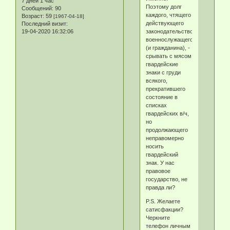
7 дней 1 час
Поэтому долг
Сообщений:
90
каждого, чтящего
Возраст:
59
[1967-04-18]
действующего
Последний визит:
законодательство,
19-04-2020 16:32:06
военнослужащего
(и гражданина), -
срывать с мясом
гвардейские
знаки с груди
всякого,
прекратившего
состояние в
списках
гвардейских в/ч,
но
продолжающего
неправомерно
носить
гвардейский
знак. У нас
правовое
государство, не
правда ли?
P.S. Желаете
сатисфакции?
Черкните
телефон личным