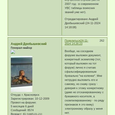
2007 год - в современном
УВС таблицы воинских
званий уже нет).
Отредактировано Андрей
Дробышевский (24-11-2024
14:18:08)
Поделиться
24-11-
262
Андрей Дробышевский
2024 14:26:23
Генерал-майор
Вообще, на соседнем
форуме выложен документ,
конкретный экземпляр (тот,
который выложен на тот
форум) лично я считаю
сфальсифицированным
буквально "на коленке". Мне
нетрудно выложить его и
самому, но скажу сразу -
доверия к этому конкретному
(даже не отсканированному с
Откуда:
г. Красноярск
бумажного носителя, а
Зарегистрирован
: 10-12-2009
скомпилированному - по ряду
Провел на форуме:
признаков я это вижу)
5 месяцев 6 дней
электронному образу у меня
Сообщений:
8574
нет.
Возраст:
41
[1985-01-21]