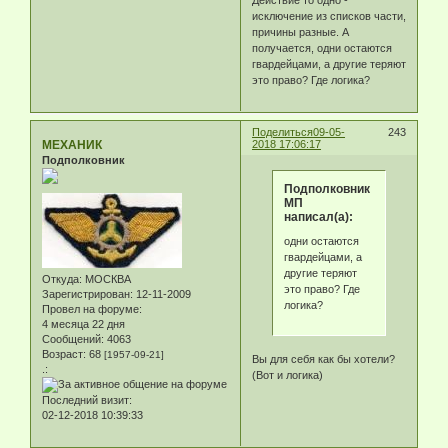
Действие то одно -
исключение из списков части,
причины разные. А
получается, одни остаются
гвардейцами, а другие теряют
это право? Где логика?
Поделиться
09-05-
243
МЕХАНИК
2018 17:06:17
Подполковник
Подполковник
МП
написал(а):
одни остаются
гвардейцами, а
другие теряют
Откуда:
МОСКВА
это право? Где
Зарегистрирован
: 12-11-2009
логика?
Провел на форуме:
4 месяца 22 дня
Сообщений:
4063
Возраст:
68
[1957-09-21]
Вы для себя как бы хотели?
.:
(Вот и логика)
Последний визит:
02-12-2018 10:39:33