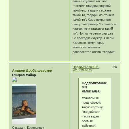
вами ситуацию так, что
"погибли гвардии рядовой
такой-то, гвардии сержант
такой-то, гвардии лейтенант
такой-то". Как в некрологе
пишут, например: "скончался
полковник в отставке такой-
то". Но после этого они уже
не проходят службу. А всем
известно, кому перед
воинским званием
добавляется слово "гвардия"
Поделиться
09-05-
250
Андрей Дробышевский
2018 20:40:27
Генерал-майор
Подполковник
МП
написал(а):
Уважаемые,
предположим
такую картину.
Гвардейская
часть ведет
боевые
действия.
Откуда:
г. Красноярск