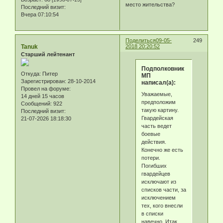
место жительства?
Последний визит:
Вчера 07:10:54
Поделиться
09-05-
249
Tanuk
2018 20:20:52
Старший лейтенант
Подполковник
Откуда:
Питер
МП
Зарегистрирован
: 28-10-2014
написал(а):
Провел на форуме:
Уважаемые,
14 дней 15 часов
предположим
Сообщений:
922
такую картину.
Последний визит:
Гвардейская
21-07-2026 18:18:30
часть ведет
боевые
действия.
Конечно же есть
потери.
Погибших
гвардейцев
исключают из
списков части, за
исключением
тех, кого внесли
в списки
навечно. Итак