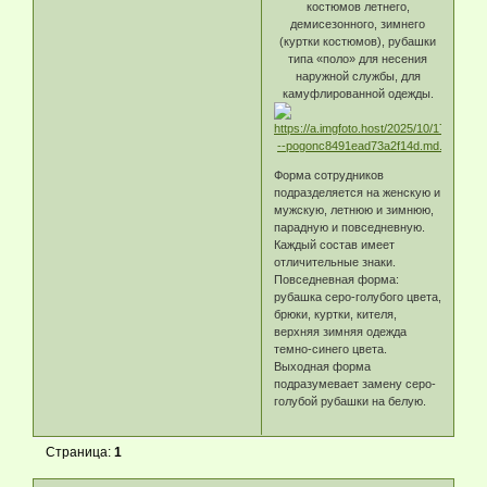
костюмов летнего,
демисезонного, зимнего
(куртки костюмов), рубашки
типа «поло» для несения
наружной службы, для
камуфлированной одежды.
Форма сотрудников
подразделяется на женскую и
мужскую, летнюю и зимнюю,
парадную и повседневную.
Каждый состав имеет
отличительные знаки.
Повседневная форма:
рубашка серо-голубого цвета,
брюки, куртки, кителя,
верхняя зимняя одежда
темно-синего цвета.
Выходная форма
подразумевает замену серо-
голубой рубашки на белую.
Страница:
1