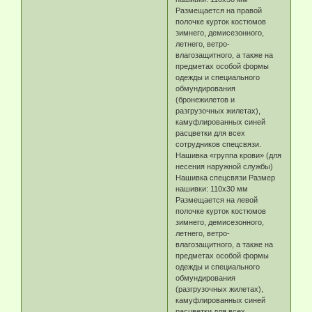
Размещается на правой
полочке курток костюмов
зимнего, демисезонного,
летнего, ветро-
влагозащитного, а также на
предметах особой формы
одежды и специального
обмундирования
(бронежилетов и
разгрузочных жилетах),
камуфлированных синей
расцветки для всех
сотрудников спецсвязи.
Нашивка «группа крови» (для
несения наружной службы)
Нашивка спецсвязи Размер
нашивки: 110х30 мм
Размещается на левой
полочке курток костюмов
зимнего, демисезонного,
летнего, ветро-
влагозащитного, а также на
предметах особой формы
одежды и специального
обмундирования
(разгрузочных жилетах),
камуфлированных синей
расцветки для всех