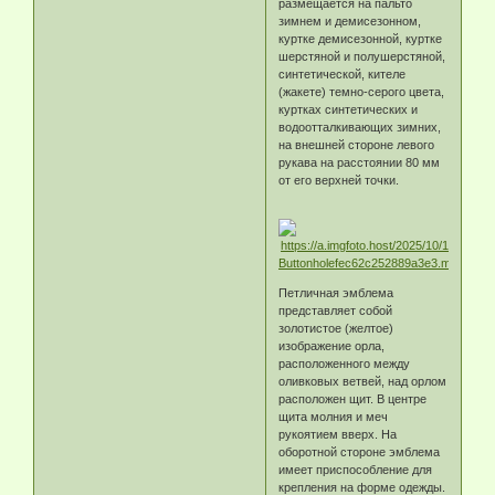
размещается на пальто
зимнем и демисезонном,
куртке демисезонной, куртке
шерстяной и полушерстяной,
синтетической, кителе
(жакете) темно-серого цвета,
куртках синтетических и
водоотталкивающих зимних,
на внешней стороне левого
рукава на расстоянии 80 мм
от его верхней точки.
Петличная эмблема
представляет собой
золотистое (желтое)
изображение орла,
расположенного между
оливковых ветвей, над орлом
расположен щит. В центре
щита молния и меч
рукоятием вверх. На
оборотной стороне эмблема
имеет приспособление для
крепления на форме одежды.