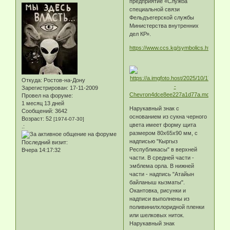
предприятие «Служба
специальной связи
Фельдъегерской службы
Министерства внутренних
дел КР».
https://www.ccs.kg/symbolics.html
Откуда:
Ростов-на-Дону
Зарегистрирован
: 17-11-2009
Провел на форуме:
1 месяц 13 дней
Нарукавный знак с
Сообщений:
3642
основанием из сукна черного
Возраст:
52
[1974-07-30]
цвета имеет форму щита
.:
размером 80x65x90 мм, с
надписью "Кыргыз
Последний визит:
Республикасы" в верхней
Вчера 14:17:32
части. В средней части -
эмблема орла. В нижней
части - надпись "Атайын
байланыш кызматы".
Окантовка, рисунки и
надписи выполнены из
поливинилхлоридной пленки
или шелковых ниток.
Нарукавный знак