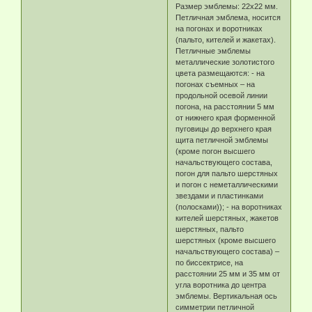
Размер эмблемы: 22х22 мм.
Петличная эмблема, носится
на погонах и воротниках
(пальто, кителей и жакетах).
Петличные эмблемы
металлические золотистого
цвета размещаются: - на
погонах съемных – на
продольной осевой линии
погона, на расстоянии 5 мм
от нижнего края форменной
пуговицы до верхнего края
щита петличной эмблемы
(кроме погон высшего
начальствующего состава,
погон для пальто шерстяных
и погон с неметаллическими
звездами и пластинками
(полосками)); - на воротниках
кителей шерстяных, жакетов
шерстяных, пальто
шерстяных (кроме высшего
начальствующего состава) –
по биссектрисе, на
расстоянии 25 мм и 35 мм от
угла воротника до центра
эмблемы. Вертикальная ось
симметрии петличной