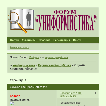
Форум
Участники
Правила
Регистрация
Войти
Активные темы
Привет, Гость!
Войдите
или
зарегистрируйтесь
.
»
Униформистика
»
Киргизская Республика
»
Служба
специальной связи
Страница:
1
Служба специальной связи
Поделиться
17-10-
1
he-man
2025 21:37:01
Подполковник
Государственное