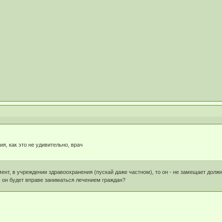
я, как это не удивительно, врач
мент, в учреждении здравоохранения (пускай даже частном), то он - не замещает долж
 он будет вправе заниматься лечением граждан?