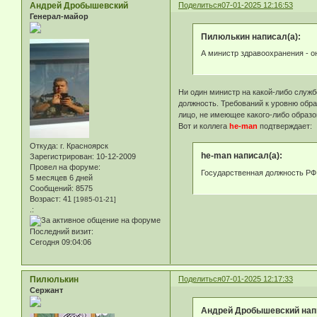
Андрей Дробышевский
Поделиться
07-01-2025 12:16:53
Генерал-майор
Пилюлькин написал(а):
А министр здравоохранения - о
Ни один министр на какой-либо служб
должность. Требований к уровню обр
лицо, не имеющее какого-либо образ
Вот и коллега
he-man
подтверждает:
Откуда:
г. Красноярск
he-man написал(а):
Зарегистрирован
: 10-12-2009
Провел на форуме:
Государственная должность РФ
5 месяцев 6 дней
Сообщений:
8575
Возраст:
41
[1985-01-21]
.:
Последний визит:
Сегодня 09:04:06
Пилюлькин
Поделиться
07-01-2025 12:17:33
Сержант
Андрей Дробышевский напи