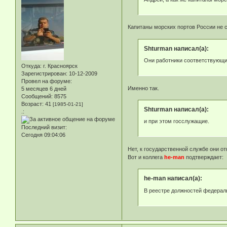
Капитаны морских портов России не с
Shturman написал(а):
Они работники соответствующ
Откуда:
г. Красноярск
Зарегистрирован
: 10-12-2009
Провел на форуме:
Именно так.
5 месяцев 6 дней
Сообщений:
8575
Возраст:
41
[1985-01-21]
Shturman написал(а):
.:
и при этом госслужащие.
Последний визит:
Сегодня 09:04:06
Нет, к государственной службе они о
Вот и коллега
he-man
подтверждает:
he-man написал(а):
В реестре должностей федераль