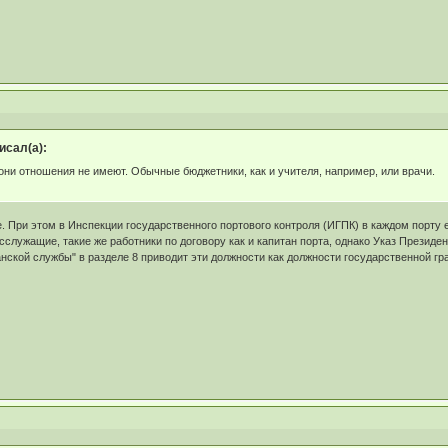
сал(а):
 они отношения не имеют. Обычные бюджетники, как и учителя, например, или врачи.
. При этом в Инспекции государственного портового контроля (ИГПК) в каждом порту
осслужащие, такие же работники по договору как и капитан порта, однако Указ Президен
нской службы" в разделе 8 приводит эти должности как должности государственной г