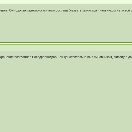
о чина. Он - другая категория личного состава (назвать министра чиновником - это в
хранения возглавлял Росздравнадзор - он действительно был чиновником, замещая д