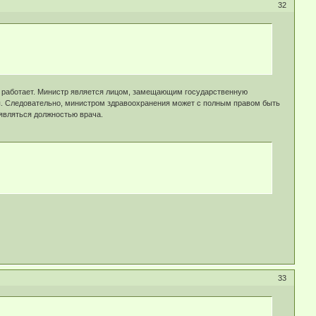
32
 не работает. Министр является лицом, замещающим государственную
ы. Следовательно, министром здравоохранения может с полным правом быть
являться должностью врача.
33