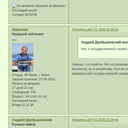
.:
Последний визит:
Сегодня 09:04:06
Shturman
Поделиться
07-01-2025 20:05:05
Младший лейтенант
Андрей Дробышевский напи
Нет, к государственной службе
Хорошо, это понятно. Не госслужащие
инспектор, ну и инспектора. Они не г
федеральной государственной гражда
Откуда:
АР Крым, г. Керчь
Зарегистрирован
: 22-08-2010
Провел на форуме:
17 дней 21 час
Сообщений:
249
Возраст:
44
[1982-05-24]
Последний визит:
Вчера 21:11:38
Андрей Дробышевский
Поделиться
07-01-2025 20:19:46
Генерал-майор