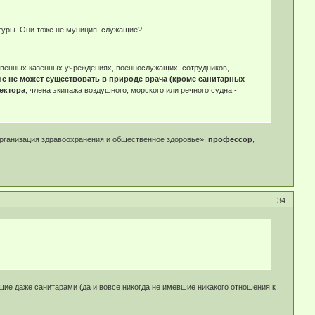
туры. Они тоже не муницип. служащие?
ственных казённых учреждениях, военнослужащих, сотрудников,
е не может существовать в природе врача (кроме санитарных
ектора
, члена экипажа воздушного, морского или речного судна -
рганизация здравоохранения и общественное здоровье»,
профессор
,
34
вшие даже санитарами (да и вовсе никогда не имевшие никакого отношения к