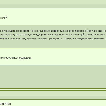
н кто?
е в принципе не состоит. Но и ни один министр нигде, по своей основной должности,
азования лиц, замещающих государственные должности (кроме судей), не установлен
ование вовсе, поэтому должность министра здравоохранения принципиально не может 
 или субъекта Федерации.
сал(а):