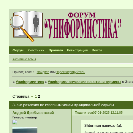
Форум
Участники
Правила
Регистрация
Войти
Активные темы
Привет, Гость!
Войдите
или
зарегистрируйтесь
.
»
Униформистика
»
Униформологические понятия и термины
»
Зна
Страница:
«
1
2
Знаки различия по классным чинам муниципальной службы
Андрей Дробышевский
Поделиться
07-01-2025 12:11:05
Генерал-майор
Shturman написал(а):
Андрей, а как же капитаны мор