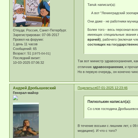
Tanuk написал(а):
А вот "Ленинградский зоопарк"
Они даже - не работники муниц
Более того - весь персонал вс
Откуда:
Россия, Санкт-Петербург.
имеющих специальные звания и 
Зарегистрирован
: 07-06-2017
врачей)
, рабочего (включая чл
Провел на форуме:
1 день 11 часов
состоящих на государственн
Сообщений:
65
Возраст:
51
[1975-04-01]
Последний визит:
Так вот министр здравоохранения, ка
10-03-2025 07:06:32
отличник
здравоохранения
, и проча
Но в первую очередь, он конечно чин
Андрей Дробышевский
Поделиться
07-01-2025 12:23:46
Генерал-майор
Пилюлькин написал(а):
Со слов господина Дробышевско
В течение восьми с лишним лет, с 09
медицине). И что с того?