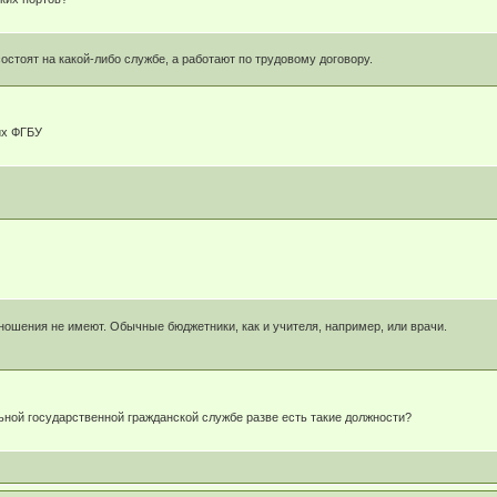
остоят на какой-либо службе, а работают по трудовому договору.
их ФГБУ
тношения не имеют. Обычные бюджетники, как и учителя, например, или врачи.
ной государственной гражданской службе разве есть такие должности?