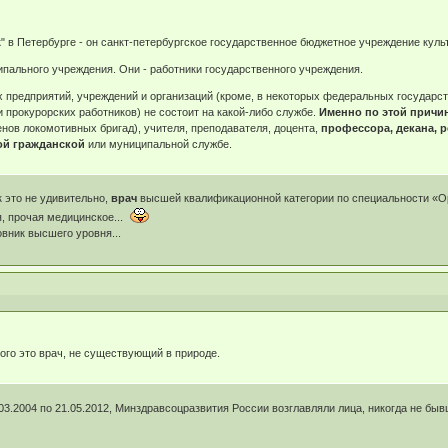
 в Петербурге - он санкт-петербургское государственное бюджетное учреждение куль
ипального учреждения. Они - работники государственного учреждения.
ех предприятий, учреждений и организаций (кроме, в некоторых федеральных государ
прокурорских работников) не состоит на какой-либо службе.
Именно по этой причин
енов локомотивных бригад), учителя, преподавателя, доцента,
профессора, декана, р
ой гражданской
или муниципальной службе.
к это не удивительно,
врач
высшей квалификационной категории по специальности «О
я, прочая медицинское...
овник высшего уровня...
го это врач, не существующий в природе.
.03.2004 по 21.05.2012, Минздравсоцразвития России возглавляли лица, никогда не бы