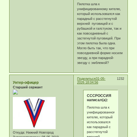
Пилотка шла к
унифицированному кителю,
который использовался как
парадный с расстегнутой
верхней пуговицей и с
рубашкой и галстуком, так и
как повседневный с
застегнутой пуговицей. При
этом пилотка была одна.
Могло быть так, что при
повседневной форме носили
звезду, а при парадной-
звезду с эмблемой?
Поделиться
31-05-
1232
Унтер-офицер
2026 18:04:56
Старший сержант
СССРОССИЯ
написал(а):
Пилотка шла к
унифицированному
кителю, который
использовался
как парадный с
расстегнутой
Откуда:
Нижний Новгород
верхней
Зарегистрирован
: 08-05-2019