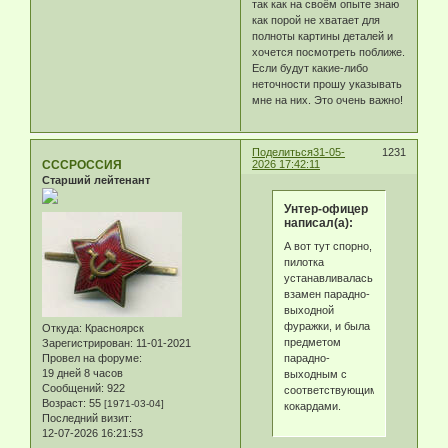
так как на своём опыте знаю
как порой не хватает для
полноты картины деталей и
хочется посмотреть поближе.
Если будут какие-либо
неточности прошу указывать
мне на них. Это очень важно!
Поделиться
31-05-
1231
СССРОССИЯ
2026 17:42:11
Старший лейтенант
Унтер-офицер
написал(а):
А вот тут спорно,
пилотка
устанавливалась
взамен парадно-
выходной
фуражки, и была
Откуда:
Красноярск
предметом
Зарегистрирован
: 11-01-2021
парадно-
Провел на форуме:
19 дней 8 часов
выходным с
Сообщений:
922
соответствующими
Возраст:
55
[1971-03-04]
кокардами.
Последний визит:
12-07-2026 16:21:53