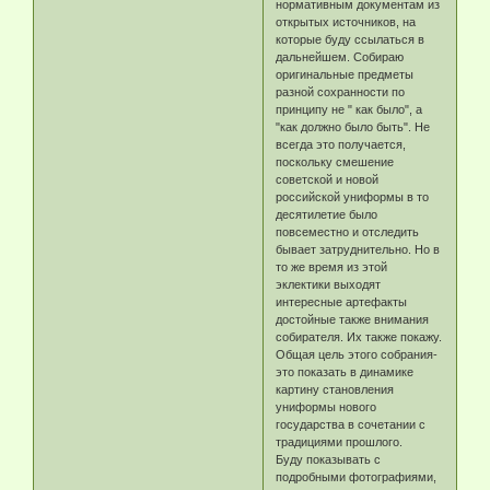
нормативным документам из
открытых источников, на
которые буду ссылаться в
дальнейшем. Собираю
оригинальные предметы
разной сохранности по
принципу не " как было", а
"как должно было быть". Не
всегда это получается,
поскольку смешение
советской и новой
российской униформы в то
десятилетие было
повсеместно и отследить
бывает затруднительно. Но в
то же время из этой
эклектики выходят
интересные артефакты
достойные также внимания
собирателя. Их также покажу.
Общая цель этого собрания-
это показать в динамике
картину становления
униформы нового
государства в сочетании с
традициями прошлого.
Буду показывать с
подробными фотографиями,