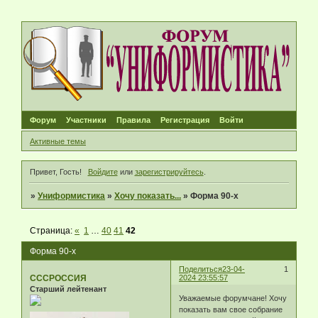
Форум
Участники
Правила
Регистрация
Войти
Активные темы
Привет, Гость!
Войдите
или
зарегистрируйтесь
.
»
Униформистика
»
Хочу показать...
»
Форма 90-х
Страница:
«
1
…
40
41
42
Форма 90-х
Поделиться
23-04-
1
СССРОССИЯ
2024 23:55:57
Старший лейтенант
Уважаемые форумчане! Хочу
показать вам свое собрание