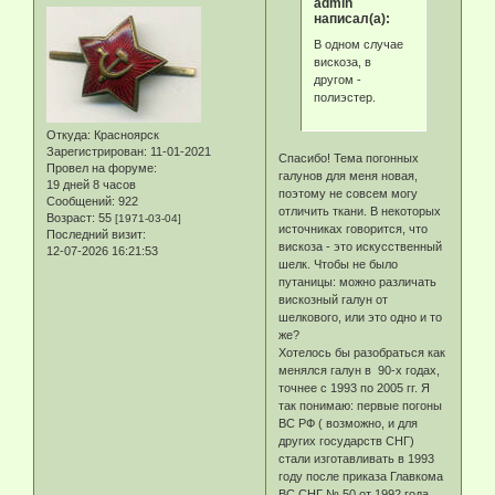
admin
написал(а):
В одном случае
вискоза, в
другом -
полиэстер.
Откуда:
Красноярск
Зарегистрирован
: 11-01-2021
Спасибо! Тема погонных
Провел на форуме:
галунов для меня новая,
19 дней 8 часов
поэтому не совсем могу
Сообщений:
922
отличить ткани. В некоторых
Возраст:
55
[1971-03-04]
источниках говорится, что
Последний визит:
вискоза - это искусственный
12-07-2026 16:21:53
шелк. Чтобы не было
путаницы: можно различать
вискозный галун от
шелкового, или это одно и то
же?
Хотелось бы разобраться как
менялся галун в 90-х годах,
точнее с 1993 по 2005 гг. Я
так понимаю: первые погоны
ВС РФ ( возможно, и для
других государств СНГ)
стали изготавливать в 1993
году после приказа Главкома
ВС СНГ № 50 от 1992 года,