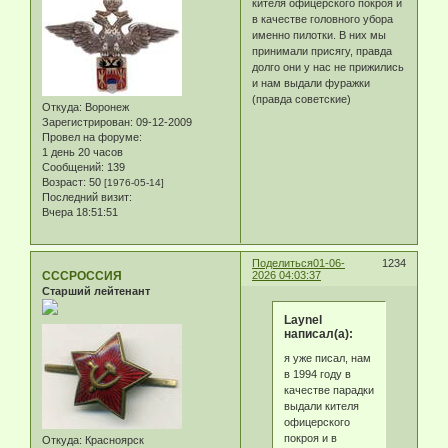
кителя офицерского покроя и
в качестве головного убора
именно пилотки. В них мы
принимали присягу, правда
долго они у нас не прижились
и нам выдали фуражки
(правда советские)
Откуда:
Воронеж
Зарегистрирован
: 09-12-2009
Провел на форуме:
1 день 20 часов
Сообщений:
139
Возраст:
50
[1976-05-14]
Последний визит:
Вчера 18:51:51
Поделиться
01-06-
1234
СССРОССИЯ
2026 04:03:37
Старший лейтенант
Laynel
написал(а):
я уже писал, нам
в 1994 году в
качестве парадки
выдали кителя
офицерского
покроя и в
Откуда:
Красноярск