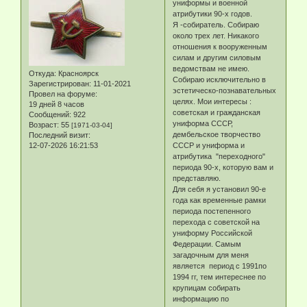
униформы и военной
атрибутики 90-х годов.
Я -собиратель. Собираю
около трех лет. Никакого
отношения к вооруженным
силам и другим силовым
ведомствам не имею.
Откуда:
Красноярск
Собираю исключительно в
Зарегистрирован
: 11-01-2021
эстетическо-познавательных
Провел на форуме:
целях. Мои интересы :
19 дней 8 часов
советская и гражданская
Сообщений:
922
униформа СССР,
Возраст:
55
[1971-03-04]
дембельское творчество
Последний визит:
12-07-2026 16:21:53
СССР и униформа и
атрибутика "переходного"
периода 90-х, которую вам и
представляю.
Для себя я установил 90-е
года как временные рамки
периода постепенного
перехода с советской на
униформу Российской
Федерации. Самым
загадочным для меня
является период с 1991по
1994 гг, тем интереснее по
крупицам собирать
информацию по