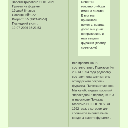
качестве
Зарегистрирован
: 11-01-2021
головного убора
Провел на форуме:
19 дней 8 часов
именно пилотки.
Сообщений:
922
В них мы
Возраст:
55
[1971-03-04]
принимали
Последний визит:
присягу, правда
12-07-2026 16:21:53
долго они у нас
не прижились и
нам выдали
фуражки (правда
советские)
Все правильно. В
соответствии с Приказом №
255 от 1994 года рядовому
составу полагался китель
офицерского покроя и
фуражка. Пилотка отменена.
Мы же обсуждаем короткий
"переходной " период 1992-3
гг на основе Приказа
главкома ВС СНГ № 50 от
1992 года, в котором для
срочников пилотка была
введена вместо фуражки .