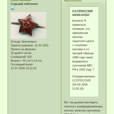
Старший лейтенант
СССРОССИЯ
написал(а):
Коллеги! Я
правильно
понимаю, что
офицерская
пилотка
защитного цвета
Откуда:
Красноярск
с голубыми
Зарегистрирован
: 11-01-2021
кантами и со
Провел на форуме:
19 дней 8 часов
звездой образца
Сообщений:
922
1988 года также
Возраст:
55
[1971-03-04]
выдавалась
Последний визит:
срочникам ВВС
12-07-2026 16:21:53
РФ в 1992 году ?
Отредактировано
СССРОССИЯ
(04-06-2026
11:55:18)
Вот так должна выглядеть
пилотка к унифицированному
кителю, включая срочников