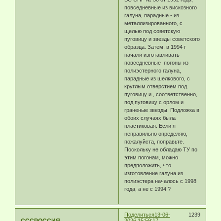
повседневные из вискозного
галуна, парадные - из
металлизированного, с
щелью под советскую
пуговицу и звезды советского
образца. Затем, в 1994 г
начали изготавливать
повседневные погоны из
полиэстерного галуна,
парадные из шелкового, с
круглым отверстием под
пуговицу и , соответственно,
под пуговицу с орлом и
граненые звезды. Подложка в
обоих случаях была
пластиковая. Если я
неправильно определяю,
пожалуйста, поправьте.
Поскольку не обладаю ТУ по
этим погонам, можно
предположить, что
изготовление галуна из
полиэстера началось с 1998
года, а не с 1994 ?
Поделиться
13-06-
1239
СССРОССИЯ
2026 15:59:17