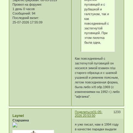
пуговицей и с
Провел на форуме:
1 день 0 часов
рубашкой и
Сообщений:
94
галстуком, так и
Последний визит:
как
25-07-2026 17:55:09
повседневный с
застегнутой
пуговицей. При
этом пилотка
была одна.
Как повседневный с
застегнутой пуговицей он
носился зимой взамен п/ш
старого образца и с шапкой
ушанкой и ремнем поясным,
летом повседневная форма,
была либо х/б обр.1969 (с
изменениями на 1992 г.) либо
"афганка".
Поделиться
31-05-
1233
Laynel
2026 20:53:50
Старшина
я уже писал, нам в 1994 году
в качестве парадки выдали