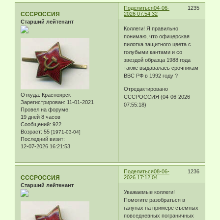
Поделиться
04-06-
1235
СССРОССИЯ
2026 07:54:32
Старший лейтенант
Коллеги! Я правильно
понимаю, что офицерская
пилотка защитного цвета с
голубыми кантами и со
звездой образца 1988 года
также выдавалась срочникам
ВВС РФ в 1992 году ?
Отредактировано
Откуда:
Красноярск
СССРОССИЯ (04-06-2026
Зарегистрирован
: 11-01-2021
07:55:18)
Провел на форуме:
19 дней 8 часов
Сообщений:
922
Возраст:
55
[1971-03-04]
Последний визит:
12-07-2026 16:21:53
Поделиться
08-06-
1236
СССРОССИЯ
2026 17:12:04
Старший лейтенант
Уважаемые коллеги!
Помогите разобраться в
галунах на примере съёмных
повседневных пограничных