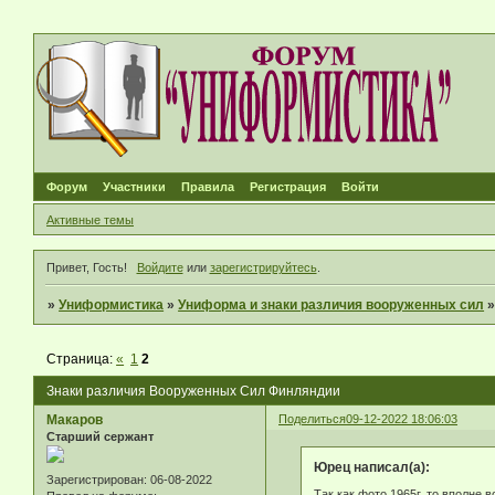
Форум
Участники
Правила
Регистрация
Войти
Активные темы
Привет, Гость!
Войдите
или
зарегистрируйтесь
.
»
Униформистика
»
Униформа и знаки различия вооруженных сил
Страница:
«
1
2
Знаки различия Вооруженных Сил Финляндии
Макаров
Поделиться
09-12-2022 18:06:03
Старший сержант
Юрец написал(а):
Зарегистрирован
: 06-08-2022
Так как фото 1965г. то вполне 