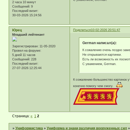
2 часа 10 минут
Сообщений:
9
Последний визит:
30-03-2026 15:24:56
Юрец
Поделиться
10-02-2026 20:51:47
Младший лейтенант
German написал(а):
Зарегистрирован
: 11-05-2020
К сожалению очень поздно заме
Провел на форуме:
Не открываются картинки.
5 дней 11 часов
Есть ли возможность их посмот
Сообщений:
228
Последний визит:
С уважением, German.
27-07-2026 12:25:44
К сожалению большинство картинок ут
конечно помогу чем смогу.
Страница:
«
1
2
»
Униформистика
»
Униформа и знаки различия вооруженных сил