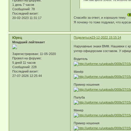
Провел на форуме:
1 день 7 часов
Сообщений:
78
Последний визит:
Спасибо за ответ, и хорошую тему.
20-02-2023 11:31:17
Я почему-то тоже подумал, что курса
Юрец
Поделиться
23-12-2022 15:15:14
Младший лейтенант
Нарукавные знаки ВМФ. Нашивки с к
унтер-офицерским составом. У офицер
Зарегистрирован
: 11-05-2020
Провел на форуме:
Водитель
5 дней 11 часов
Сообщений:
228
Последний визит:
Минёр
27-07-2026 12:25:44
Пример ношения
Палуба
Минер
Пример ношения