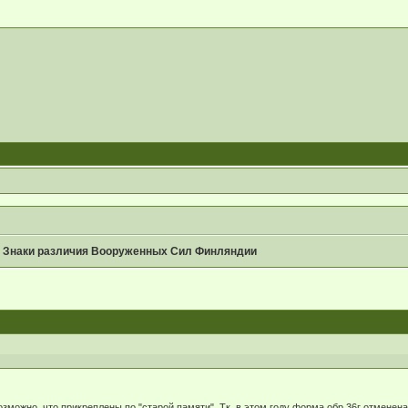
»
Знаки различия Вооруженных Сил Финляндии
возможно, что прикреплены по "старой памяти". Тк. в этом году форма обр.36г отменен