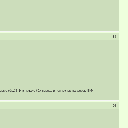
33
форме обр.36. И в начале 60х перешли полностью на форму ВМФ.
34