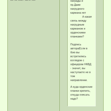
награды и
пр.Даже
нагрудного
кармана нет
А какая
связь между
нагрудным
карманом и
орденскими
планками?
Подпись
автораЕсли в
бою вы
встретились
взглядом с
офицером НКВД
- значит, вы
наступаете не в
том
направлении.
А куда орденские
планки крепить,
откуда плясать
надо?