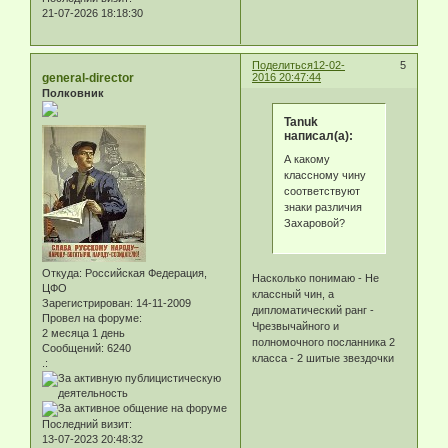
21-07-2026 18:18:30
Поделиться
12-02-
5
general-director
2016 20:47:44
Полковник
Tanuk
написал(а):
А какому
классному чину
соответствуют
знаки различия
Захаровой?
Откуда:
Российская Федерация,
Насколько понимаю - Не
ЦФО
классный чин, а
Зарегистрирован
: 14-11-2009
дипломатический ранг -
Провел на форуме:
Чрезвычайного и
2 месяца 1 день
полномочного посланника 2
Сообщений:
6240
класса - 2 шитые звездочки
.:
Последний визит:
13-07-2023 20:48:32