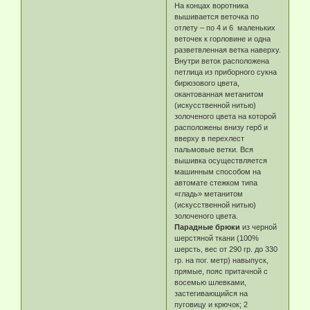
На концах воротника
вышивается веточка по
отлету – по 4 и 6 маленьких
веточек к горловине и одна
разветвленная ветка наверху.
Внутри веток расположена
петлица из приборного сукна
бирюзового цвета,
окантованная метанитом
(искусственной нитью)
золоченого цвета на которой
расположены внизу герб и
вверху в перехлест
пальмовые ветки. Вся
вышивка осуществляется
машинным способом на
автомате стежком типа
«гладь» метанитом
(искусственной нитью)
золоченого цвета.
Парадные брюки
из черной
шерстяной ткани (100%
шерсть, вес от 290 гр. до 330
гр. на пог. метр) навыпуск,
прямые, пояс притачной с
восемью шлевками,
застегивающийся на
пуговицу и крючок; 2