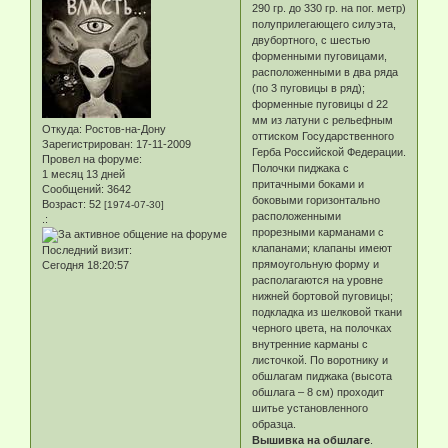
290 гр. до 330 гр. на пог. метр)
полуприлегающего силуэта,
двубортного, с шестью
форменными пуговицами,
расположенными в два ряда
(по 3 пуговицы в ряд);
форменные пуговицы d 22
мм из латуни с рельефным
Откуда:
Ростов-на-Дону
оттиском Государственного
Зарегистрирован
: 17-11-2009
Герба Российской Федерации.
Провел на форуме:
Полочки пиджака с
1 месяц 13 дней
притачными боками и
Сообщений:
3642
боковыми горизонтально
Возраст:
52
[1974-07-30]
расположенными
.:
прорезными карманами с
клапанами; клапаны имеют
Последний визит:
прямоугольную форму и
Сегодня 18:20:57
располагаются на уровне
нижней бортовой пуговицы;
подкладка из шелковой ткани
черного цвета, на полочках
внутренние карманы с
листочкой. По воротнику и
обшлагам пиджака (высота
обшлага – 8 см) проходит
шитье установленного
образца.
Вышивка на обшлаге
.