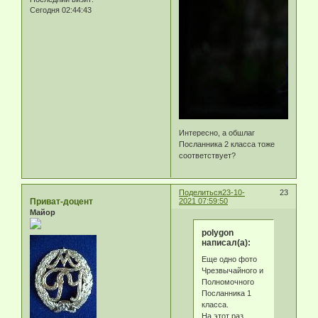
Сегодня 02:44:43
Интересно, а обшлаг
Посланника 2 класса тоже
соответствует?
Поделиться
23-10-
23
Приват-доцент
2021 07:59:50
Майор
polygon
написал(а):
Еще одно фото
Чрезвычайного и
Полномочного
Посланника 1
класса.
На этот раз