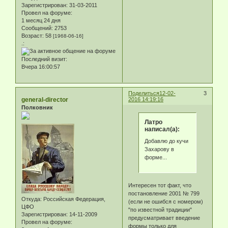
Зарегистрирован
: 31-03-2011
Провел на форуме:
1 месяц 24 дня
Сообщений:
2753
Возраст:
58
[1968-06-16]
.:
Последний визит:
Вчера 16:00:57
Поделиться
12-02-
3
general-director
2016 14:19:16
Полковник
Латро
написал(а):
Добавлю до кучи
Захарову в
форме...
Интересен тот факт, что
постановление 2001 № 799
Откуда:
Российская Федерация,
(если не ошибся с номером)
ЦФО
"по известной традиции"
Зарегистрирован
: 14-11-2009
предусматривает введение
Провел на форуме:
формы только для