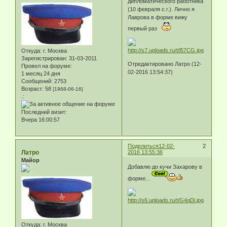
дипломатического работника
(10 февраля с.г.). Лично я
Лаврова в форме вижу
первый раз
Откуда:
г. Москва
Зарегистрирован
: 31-03-2011
Отредактировано Латро (12-
Провел на форуме:
02-2016 13:54:37)
1 месяц 24 дня
Сообщений:
2753
Возраст:
58
[1968-06-16]
.:
Последний визит:
Вчера 16:00:57
Поделиться
12-02-
2
Латро
2016 13:55:36
Майор
Добавлю до кучи Захарову в
форме...
Откуда:
г. Москва