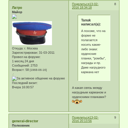
Поделиться
13-02-
8
Латро
2016 18:34:18
Майор
Tanuk
написал(а):
А похоже, что на
форме не
полагается
носить какие-
Откуда:
г. Москва
либо знаки:
Зарегистрирован
: 31-03-2011
орденские
Провел на форуме:
планки, "ромбы",
1 месяц 24 дня
награды и пр.
Сообщений:
2753
Даже нагрудного
Возраст:
58
[1968-06-16]
кармана нет
.:
Последний визит:
Вчера 16:00:57
А какая связь между
нагрудным карманом и
орденскими планками?
Поделиться
13-02-
9
general-director
2016 20:13:56
Полковник