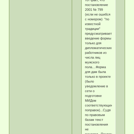
тот факт, что
постановление
2001 № 799
(если не ошибся
с номером) "по
известной
традиции"
предусматривает
введение формы
только для
дипломатических
работников из
числа лиц
мужского
пола....Форма
для дам была
только в проекте
(было
уведомление в
сети о
подготовке
МИДом
соответствующих
поправок)...Судя
по правовым
базам текст
постановления
не