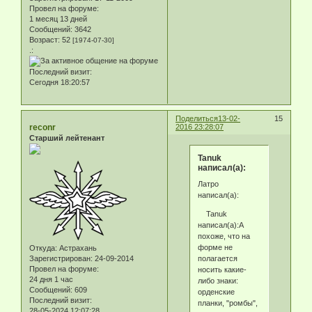
Провел на форуме:
1 месяц 13 дней
Сообщений:
3642
Возраст:
52
[1974-07-30]
.:
Последний визит:
Сегодня 18:20:57
Поделиться
13-02-
15
reconr
2016 23:28:07
Старший лейтенант
Tanuk
написал(а):
Латро
написал(а):
Tanuk
написал(а):А
похоже, что на
форме не
Откуда:
Астрахань
полагается
Зарегистрирован
: 24-09-2014
Провел на форуме:
носить какие-
24 дня 1 час
либо знаки:
Сообщений:
609
орденские
Последний визит:
планки, "ромбы",
28-05-2024 12:07:28