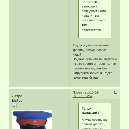
встретились
взглядом с
офицером НКВД
- значит, вы
наступаете не в
том
направлении.
А куда орденские планки
крепить, откуда плясать
надо?
Но даже если связи никакой и
нет, то просто интересно, что
форменный пиджак без
нагрудного кармана. Редко
такое ведь бывает
Поделиться
13-02-
11
Латро
2016 21:34:57
Майор
Tanuk
написал(а):
А куда орденские
планки крепить,
откуда плясать