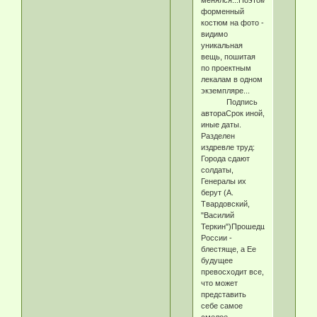
менялся...Поэтому
форменный
костюм на фото -
видимо
уникальная
вещь, пошитая
по проектным
лекалам в одном
экземпляре...
Подпись
автораСрок иной,
иные даты.
Разделен
издревле труд:
Города сдают
солдаты,
Генералы их
берут (А.
Твардовский,
"Василий
Теркин")Прошедшее
России -
блестяще, а Ее
будущее
превосходит все,
что может
представить
себе самое