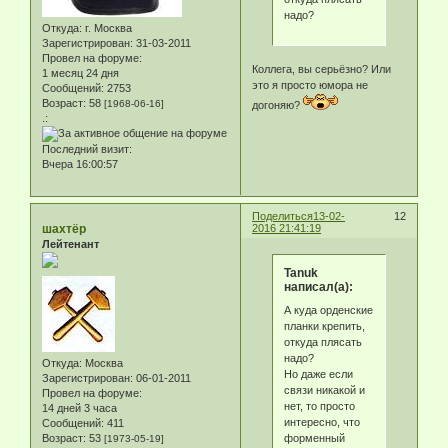
надо?
Откуда:
г. Москва
Зарегистрирован
: 31-03-2011
Провел на форуме:
Коллега, вы серьёзно? Или
1 месяц 24 дня
это я просто юмора не
Сообщений:
2753
Возраст:
58
[1968-06-16]
догоняю?
.:
Последний визит:
Вчера 16:00:57
Поделиться
13-02-
12
шахтёр
2016 21:41:19
Лейтенант
Tanuk
написал(а):
А куда орденские
планки крепить,
откуда плясать
надо?
Откуда:
Москва
Но даже если
Зарегистрирован
: 06-01-2011
связи никакой и
Провел на форуме:
нет, то просто
14 дней 3 часа
интересно, что
Сообщений:
411
форменный
Возраст:
53
[1973-05-19]