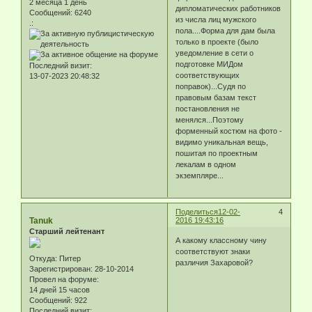
2 месяца 1 день
дипломатических работников
Сообщений:
6240
из числа лиц мужского
.:
пола....Форма для дам была
только в проекте (было
уведомление в сети о
подготовке МИДом
Последний визит:
соответствующих
13-07-2023 20:48:32
поправок)...Судя по
правовым базам текст
постановления не
менялся...Поэтому
форменный костюм на фото -
видимо уникальная вещь,
пошитая по проектным
лекалам в одном
экземпляре...
Поделиться
12-02-
4
Tanuk
2016 19:43:16
Старший лейтенант
А какому классному чину
соответствуют знаки
Откуда:
Питер
различия Захаровой?
Зарегистрирован
: 28-10-2014
Провел на форуме:
14 дней 15 часов
Сообщений:
922
Последний визит: