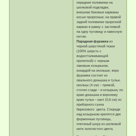
передние половинки на
шелковой подкладке,
внешние боковые карманы
косые прорезные; на правой
задней половинке прорезной
карман в рамку с застежкой
на одну пуговицу и навесную
петлю.
Парадная фуражка
из
черной шерстяной ткани
(100% шерсть с
водоотталкивающей
пропиткой) с черным
лаковым козырьком,
кокардой на околыше, верх
фуражки состоит из
овального донышка и тульи,
околыш (4 см) – прямой,
сточен сзади – и козырька; по
краю донышка и верхнему
краю тульи – кант (0,6 см) из
приборного сукна
бирюзового цвета. Спереди
над козырьком крепятся две
форменные пуговицы,
плетеный шнур из шелковой
нити золотистого цвета.