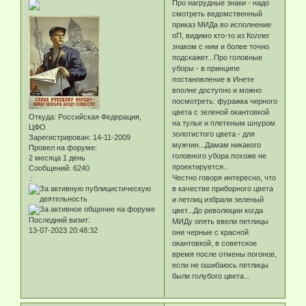
Про нагрудные знаки - надо
смотреть ведомственный
приказ МИДа во исполнение
пП, видимо кто-то из Коллег
знаком с ним и более точно
подскажет...Про головные
уборы - в принципе
постановление в Инете
вполне доступно и можно
посмотреть: фуражка черного
цвета с зеленой окантовкой
Откуда:
Российская Федерация,
на тулье и плетеным шнуром
ЦФО
золотистого цвета - для
Зарегистрирован
: 14-11-2009
мужчин...Дамам никакого
Провел на форуме:
головного убора похоже не
2 месяца 1 день
проектируется...
Сообщений:
6240
Честно говоря интересно, что
.:
в качестве приборного цвета
и петлиц избрали зеленый
цвет...До революции когда
Последний визит:
МИДу опять ввели петлицы
13-07-2023 20:48:32
они черные с красной
окантовкой, в советское
время после отмены погонов,
если не ошибаюсь петлицы
были голубого цвета...