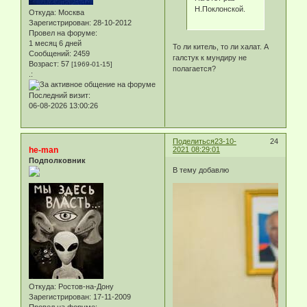
Н.Поклонской.
Откуда:
Москва
Зарегистрирован
: 28-10-2012
Провел на форуме:
1 месяц 6 дней
То ли китель, то ли халат. А
Сообщений:
2459
галстук к мундиру не
Возраст:
57
[1969-01-15]
полагается?
.:
Последний визит:
06-08-2026 13:00:26
Поделиться
23-10-
24
he-man
2021 08:29:01
Подполковник
В тему добавлю
Откуда:
Ростов-на-Дону
Зарегистрирован
: 17-11-2009
Провел на форуме: