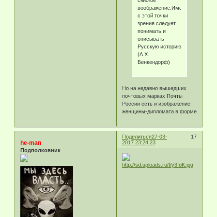
смелое
воображение.Именно
с этой точки
зрения следует
понимать и
описывать
Русскую историю
(А.Х.
Бенкендорф)
Но на недавно вышедших
почтовых марках Почты
России есть и изображение
женщины-дипломата в форме
Поделиться
27-03-
17
he-man
2017 23:24:23
Подполковник