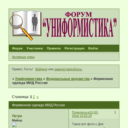
Форум
Участники
Правила
Регистрация
Войти
Активные темы
Привет, Гость!
Войдите
или
зарегистрируйтесь
.
»
Униформистика
»
Федеральные ведомства
»
Форменная
одежда МИД России
Страница:
1
2
»
Форменная одежда МИД России
Поделиться
12-02-
1
Латро
2016 13:52:24
Майор
Такое вот фото с Дня