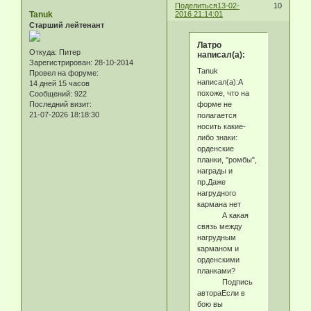
Поделиться
13-02-
10
Tanuk
2016 21:14:01
Старший лейтенант
Латро
Откуда:
Питер
написал(а):
Зарегистрирован
: 28-10-2014
Tanuk
Провел на форуме:
написал(а):А
14 дней 15 часов
похоже, что на
Сообщений:
922
форме не
Последний визит:
21-07-2026 18:18:30
полагается
носить какие-
либо знаки:
орденские
планки, "ромбы",
награды и
пр.Даже
нагрудного
кармана нет
А какая
связь между
нагрудным
карманом и
орденскими
планками?
Подпись
автораЕсли в
бою вы