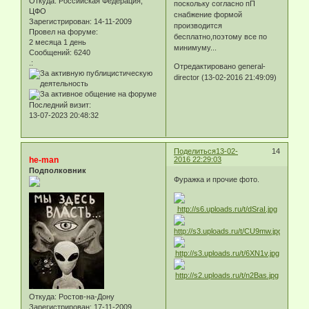
Откуда:
Российская Федерация,
поскольку согласно пП
ЦФО
снабжение формой
Зарегистрирован
: 14-11-2009
производится
Провел на форуме:
бесплатно,поэтому все по
2 месяца 1 день
минимуму...
Сообщений:
6240
.:
Отредактировано general-
director (13-02-2016 21:49:09)
Последний визит:
13-07-2023 20:48:32
Поделиться
13-02-
14
he-man
2016 22:29:03
Подполковник
Фуражка и прочие фото.
Откуда:
Ростов-на-Дону
Зарегистрирован
: 17-11-2009