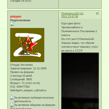
Сегодня 18:14:51
Поделиться
22-10-
22
polygon
2021 23:47:56
Подполковник
Еще одно фото
Чрезвычайного и
Полномочного Посланника 1
класса.
На этот раз Н.Поклонской.
Хорошо видно, что обшлаг
соответствует обшлагу этого
же ранга в СССР.
Откуда:
Кострома
Зарегистрирован
: 12-11-2009
Провел на форуме:
2 месяца 10 дней
Сообщений:
3605
Возраст:
71
[1954-10-06]
ICQ:
628477362
Mail Agent:
polygon_v@mail.ru
.:
Последний визит: