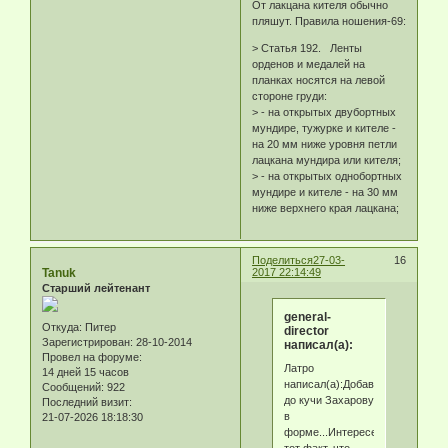
От лакцана кителя обычно
пляшут. Правила ношения-69:
> Статья 192. Ленты
орденов и медалей на
планках носятся на левой
стороне груди:
> - на открытых двубортных
мундире, тужурке и кителе -
на 20 мм ниже уровня петли
лацкана мундира или кителя;
> - на открытых однобортных
мундире и кителе - на 30 мм
ниже верхнего края лацкана;
Поделиться
27-03-
16
Tanuk
2017 22:14:49
Старший лейтенант
general-
Откуда:
Питер
director
Зарегистрирован
: 28-10-2014
написал(а):
Провел на форуме:
Латро
14 дней 15 часов
написал(а):Добавлю
Сообщений:
922
до кучи Захарову
Последний визит:
в
21-07-2026 18:18:30
форме...Интересен