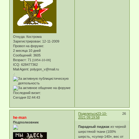
Откуда:
Кострома
Зарегистрирован
: 12-11-2009
Провел на форуме:
2 месяца 10 дней
Сообщений:
3605
Возраст:
71
[1954-10-06]
ICQ:
628477362
Mail Agent:
polygon_v@mail.ru
.:
Последний визит:
Сегодня 02:44:43
Поделиться
23-10-
26
he-man
2021 09:19:58
Подполковник
Парадный пиджак
из черной
шерстяной ткани (100%
шерсть, «супер-140», вес от