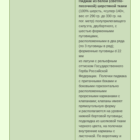
Пиджак из белой (светло-
песочной) шерстяной ткани
(100% шерсть, «супер-140»,
вес от 290 гр. до 330 гр. на
пог. метр) полуприлегающего
силуэта, двубортного, с
шестью форменными
пуговицами,
расположенными в два ряда
(по 3 пуговицы в ряд);
форменные пуговицы d 22
мм
из латуни с рельефным
оттиском Государственного
Герба Российской
Федерации. Полочки пиджака
с притачными боками и
боковыми горизонтально
расположенными
прорезными карманами с
клапанами; клапаны имеют
прямоугольную форму
и располагаются на уровне
нижней бортовой пуговицы;
подкладка из шелковой ткани
черного цвета, на полочках
внутренние карманы с
листочкой. По воротнику и