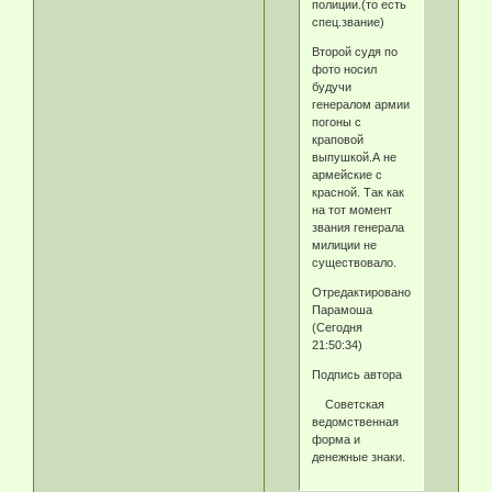
полиции.(то есть
спец.звание)
Второй судя по
фото носил
будучи
генералом армии
погоны с
краповой
выпушкой.А не
армейские с
красной. Так как
на тот момент
звания генерала
милиции не
существовало.
Отредактировано
Парамоша
(Сегодня
21:50:34)
Подпись автора
Советская
ведомственная
форма и
денежные знаки.