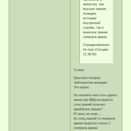
министру как
высшее звание
полиции/
юстиции/
внутренней
службы, так и
воинское звание
генерала армии.
Отредактировано
he-man (Сегодня
21:38:55)
Э неее.
Ерен был генерал
лейтенантом милиции.
Это верно.
Но назовите мне хоть одного
министра МВД который из
спец званий получил
армейское звание?
Я таких не знаю....
Из спец.званий то генерала
армии выросли только 2
генерала армии.