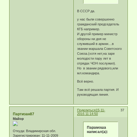
В СССР да.
у нас были совершенно
гражданский председатель
КГБ например.
И другой пример министр
обороны ни дня не
служивший в армии....в
звании маршала Советского
Союза.(хотя нет,на заре
молодости пару лет в
отрядах ЧОН послужил).
Но в звании рядового,или
мл.командира.
Всё верно.
Там всё решала партия. И
руководящая линия.
Поделиться
15-11-
37
Партизан87
2015 11:14:50
Майор
Парамоша
Откуда:
Владимирская обл.
написал(а):
Зарегистрирован
: 11-11-2009