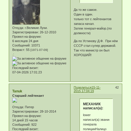
Да то же самое.
Один в один.
только тот с лейтенантов
запаса начал.
Откуда:
г.Великие Луки.
Затем генерал-майор.(по
Зарегистрирован
: 26-12-2010
должности)
Провел на форуме:
6 месяцев 24 дня
Да по Устинову Д.Ф. При нём
Сообщений:
10371
СССР стал супер державой.
Возраст:
55
[1971-07-09]
Так что министр он был
.:
ХОРОШИЙ!
Последний визит:
07-04-2026 17:01:23
Поделиться
15-11-
42
Tanuk
2015 17:04:19
Старший лейтенант
МЕХАНИК
Откуда:
Питер
написал(а):
Зарегистрирован
: 28-10-2014
lower
Провел на форуме:
написал(а):звание
14 дней 15 часов
генерала
Сообщений:
922
полицииНалицо
Последний визит: