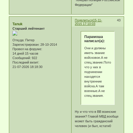
Федерации"
Поделиться
15-11-
43
Tanuk
2015 17:10:03
Старший лейтенант
Парамоша
Откуда:
Питер
написал(а):
Зарегистрирован
: 28-10-2014
Они и должны
Провел на форуме:
иметь звание
14 дней 15 часов
войсковое.А не
Сообщений:
922
спец.звание.Потому
Последний визит:
21-07-2026 18:18:30
что у них в
подчинении
находятся
внутренние
войска.А там
военные.А не
спец.звания.
Ну и что что в ВВ воинские
звания? Главой МВД вообще
может быть гражданский
человек (и был, кстати0