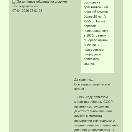
состоял на
Последний визит:
действительной
07-04-2026 17:01:23
военной службе
более 20 лет (с
1955г.). Таким
образом,
присвоение ему
в 1976г. звания
генерала армии
было лишь
присвоением
очередного
воинского
звания.
Да конечно....
Всё верно говорите,всё
верно!
-В 1955 году приказом
министра обороны СССР
признан состоящим на
действительной военной
службе с момента
присвоения ему воинского
звания.(наверно специально
для него и написанном). В