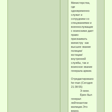
Министерства,
где
одновременно
служат и
сотрудники со
спецзваниями и
военнослужащие
с воинскими дает
право
присваивать
министру как
высшее звание
полиции/
юстиции/
внутренней
службы, так и
воинское звание
генерала армии.
Отредактировано
he-man (Сегодня
21:38:55)
Э неее.
Ерен был
генерал
лейтенантом
милиции.Это
верно.