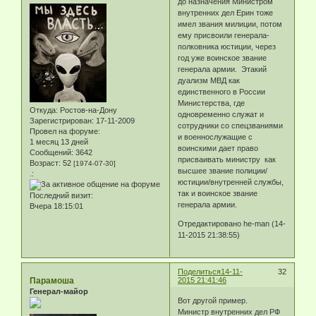
до назначения Министром
внутренних дел Ерин тоже
имел звания милиции, потом
ему присвоили генерала-
полковника юстиции, через
год уже воинское звание
генерала армии. Этакий
дуализм МВД как
единственного в России
Министерства, где
Откуда:
Ростов-на-Дону
одновременно служат и
Зарегистрирован
: 17-11-2009
сотрудники со спецзваниями
Провел на форуме:
и военнослужащие с
1 месяц 13 дней
воинскими дает право
Сообщений:
3642
присваивать министру как
Возраст:
52
[1974-07-30]
высшее звание полиции/
.:
юстиции/внутренней службы,
так и воинское звание
Последний визит:
генерала армии.
Вчера 18:15:01
Отредактировано he-man (14-
11-2015 21:38:55)
Поделиться
14-11-
32
Парамоша
2015 21:41:46
Генерал-майор
Вот другой пример.
Министр внутренних дел РФ