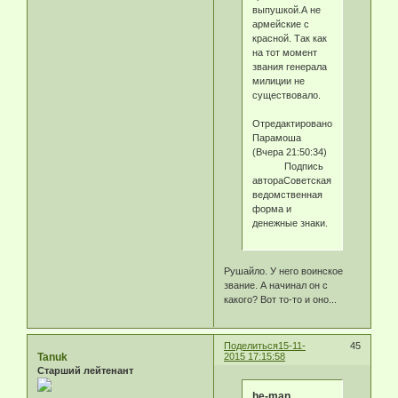
выпушкой.А не
армейские с
красной. Так как
на тот момент
звания генерала
милиции не
существовало.
Отредактировано
Парамоша
(Вчера 21:50:34)
Подпись
автораСоветская
ведомственная
форма и
денежные знаки.
Рушайло. У него воинское
звание. А начинал он с
какого? Вот то-то и оно...
Поделиться
15-11-
45
Tanuk
2015 17:15:58
Старший лейтенант
he-man