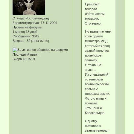
Ерен был
генерал
лейтенантом
Откуда:
Ростов-на-Дону
милиции.
Зарегистрирован
: 17-11-2009
Это верно.
Провел на форуме:
Но назовите мне
1 месяц 13 дней
хоть одного
Сообщений:
3642
Возраст:
52
министра МВД
[1974-07-30]
.:
который из спец
званий получил
Последний визит:
армейское
Вчера 18:15:01
звание?
Я таких не
знаю....
Из спец.званий
то генерала
армии выросли
только 2
генерала армии.
Фото с ними я
показал.
Это Ерин и
Колокольцев.
Одному
присвоено
звание генерал