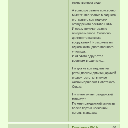
единственном виде.
А воинское звание присвоено
МИНУЯ все звания младшего
и старшего командного-
офицерского состава РККА.
И сразу получил звание
генерал майора. Согласно
должности,наркома
вооружения.Ни закончив ни
одного командного военного
училища...
И от этого вдруг стал
военным в один миг....
Ни дня не командовав,ни
ротой,полком дивизии,армией
и фронтом,стал в конце
жизни маршалом Советского
Союза.
Ну и чем он не гражданский
министр?
По мне гражданский министр
волею партии носивший
погоны маршала.
Поделиться
15-11-
40