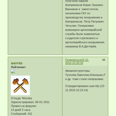
получили нарком
боеприпасов Борис Львович
Ванников и заместитель
начальника ГАУ по
производству вооружения и
боеприпасов Петр Петрович
Чечулин. Генералами
инженерно-артиллерийской
службы были знаменитые
создатели стрелкового и
артиллерийского вооружения,
например В.А.Дегтярёв.
Поделиться
15-11-
48
шахтёр
2015 22:20:33
Лейтенант
Авиаконструкторы
Туполев,Лавочкин,Ильюшин,Яковлев
и др. тоже стали генералами.
Отредактировано шахтёр (15-
11-2015 22:23:14)
Откуда:
Москва
Зарегистрирован
: 06-01-2011
Провел на форуме:
14 дней 3 часа
Сообщений:
411