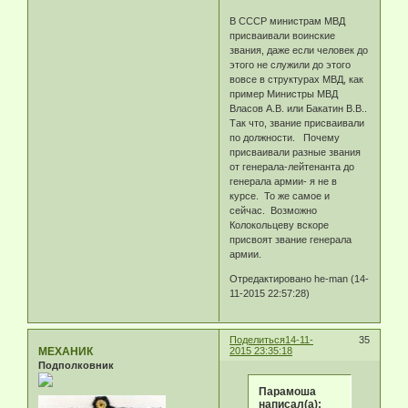
В СССР министрам МВД
присваивали воинские
звания, даже если человек до
этого не служили до этого
вовсе в структурах МВД, как
пример Министры МВД
Власов А.В. или Бакатин В.В..
Так что, звание присваивали
по должности. Почему
присваивали разные звания
от генерала-лейтенанта до
генерала армии- я не в
курсе. То же самое и
сейчас. Возможно
Колокольцеву вскоре
присвоят звание генерала
армии.
Отредактировано he-man (14-
11-2015 22:57:28)
Поделиться
14-11-
35
МЕХАНИК
2015 23:35:18
Подполковник
Парамоша
написал(а):