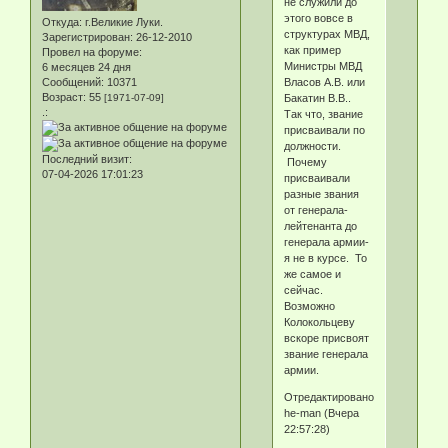
не служили до
этого вовсе в
Откуда:
г.Великие Луки.
структурах МВД,
Зарегистрирован
: 26-12-2010
как пример
Провел на форуме:
Министры МВД
6 месяцев 24 дня
Власов А.В. или
Сообщений:
10371
Возраст:
55
Бакатин В.В..
[1971-07-09]
.:
Так что, звание
присваивали по
должности.
Последний визит:
Почему
07-04-2026 17:01:23
присваивали
разные звания
от генерала-
лейтенанта до
генерала армии-
я не в курсе. То
же самое и
сейчас.
Возможно
Колокольцеву
вскоре присвоят
звание генерала
армии.
Отредактировано
he-man (Вчера
22:57:28)