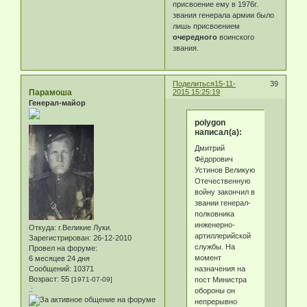
присвоение ему в 1976г.
звания генерала армии было
лишь присвоением
очередного
воинского
звания.
Поделиться
15-11-
39
Парамоша
2015 15:25:19
Генерал-майор
polygon
написал(а):
Дмитрий
Фёдорович
Устинов Великую
Отечественную
войну закончил в
звании генерал-
полковника
инженерно-
Откуда:
г.Великие Луки.
артиллерийской
Зарегистрирован
: 26-12-2010
службы. На
Провел на форуме:
момент
6 месяцев 24 дня
назначения на
Сообщений:
10371
Возраст:
55
пост Министра
[1971-07-09]
.:
обороны он
непрерывно