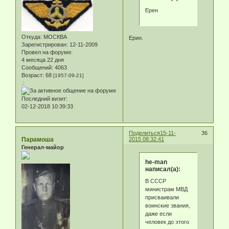
Ерен
Откуда:
МОСКВА
Ерин.
Зарегистрирован
: 12-11-2009
Провел на форуме:
4 месяца 22 дня
Сообщений:
4063
Возраст:
68
[1957-09-21]
.:
Последний визит:
02-12-2018 10:39:33
Поделиться
15-11-
36
Парамоша
2015 08:32:41
Генерал-майор
he-man
написал(а):
В СССР
министрам МВД
присваивали
воинские звания,
даже если
человек до этого