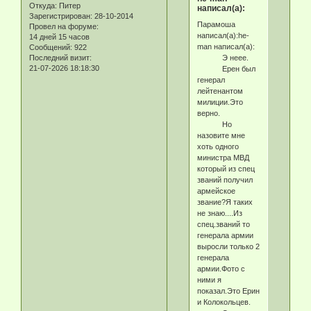
Откуда:
Питер
написал(а):
Зарегистрирован
: 28-10-2014
Парамоша
Провел на форуме:
написал(а):he-
14 дней 15 часов
man написал(а):
Сообщений:
922
Э неее.
Последний визит:
21-07-2026 18:18:30
Ерен был
генерал
лейтенантом
милиции.Это
верно.
Но
назовите мне
хоть одного
министра МВД
который из спец
званий получил
армейское
звание?Я таких
не знаю....Из
спец.званий то
генерала армии
выросли только 2
генерала
армии.Фото с
ними я
показал.Это Ерин
и Колокольцев.