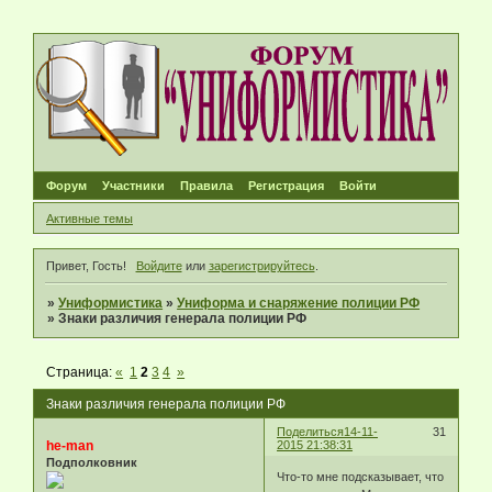
Форум
Участники
Правила
Регистрация
Войти
Активные темы
Привет, Гость!
Войдите
или
зарегистрируйтесь
.
»
Униформистика
»
Униформа и снаряжение полиции РФ
»
Знаки различия генерала полиции РФ
Страница:
«
1
2
3
4
»
Знаки различия генерала полиции РФ
Поделиться
14-11-
31
he-man
2015 21:38:31
Подполковник
Что-то мне подсказывает, что