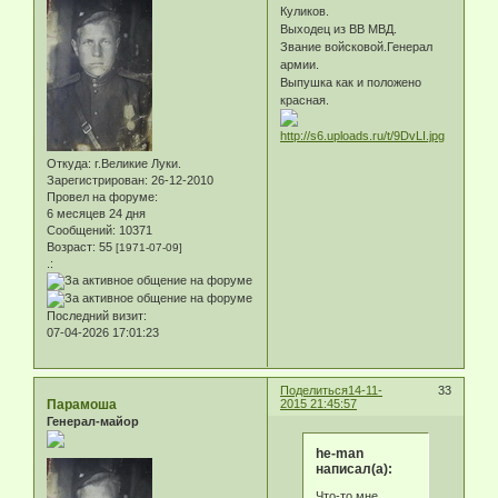
Куликов.
Выходец из ВВ МВД.
Звание войсковой.Генерал
армии.
Выпушка как и положено
красная.
Откуда:
г.Великие Луки.
Зарегистрирован
: 26-12-2010
Провел на форуме:
6 месяцев 24 дня
Сообщений:
10371
Возраст:
55
[1971-07-09]
.:
Последний визит:
07-04-2026 17:01:23
Поделиться
14-11-
33
Парамоша
2015 21:45:57
Генерал-майор
he-man
написал(а):
Что-то мне