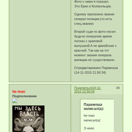
Фото с ними я показал.
Это Ерин и Колокольцев.
Одному присвоено звание
генерал полиции.(то есть
спец.звание)
Второй судя по фото носил
будучи генералом армии
погоны с краповой
выпушкой.А не армейские с
красной. Так как на тот
момент звания генерала
милиции не существовало.
Отредактировано Парамоша
(14-11-2015 21:50:34)
Поделиться
14-11-
34
he-man
2015 22:50:04
Подполковник
Парамоша
написал(а):
he-man
написал(а):
Э неее.