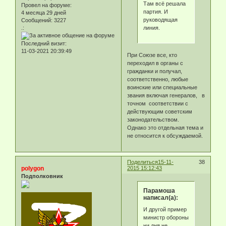
Там всё решала
Провел на форуме:
партия. И
4 месяца 29 дней
руководящая
Сообщений:
3227
линия.
.:
Последний визит:
11-03-2021 20:39:49
При Союзе все, кто
переходил в органы с
гражданки и получал,
соответственно, любые
воинские или специальные
звания включая генералов, в
точном соответствии с
действующим советским
законодательством.
Однако это отдельная тема и
не относится к обсуждаемой.
Поделиться
15-11-
38
polygon
2015 15:12:43
Подполковник
Парамоша
написал(а):
И другой пример
министр обороны
ни дня не