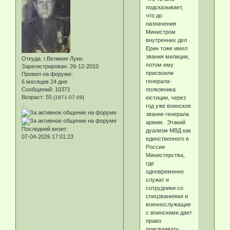
подсказывает,
что до
назначения
Министром
внутренних дел
Ерин тоже имел
звания милиции,
Откуда:
г.Великие Луки.
потом ему
Зарегистрирован
: 26-12-2010
присвоили
Провел на форуме:
генерала-
6 месяцев 24 дня
полковника
Сообщений:
10371
Возраст:
55
юстиции, через
[1971-07-09]
.:
год уже воинское
звание генерала
армии. Этакий
Последний визит:
дуализм МВД как
07-04-2026 17:01:23
единственного в
России
Министерства,
где
одновременно
служат и
сотрудники со
спецзваниями и
военнослужащие
с воинскими дает
право
присваивать