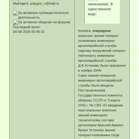
Mail Agent:
polygon_v@mail.ru
написанном). В
.:
единственном
виде.
Последний визит:
Коллега,
очередное
04-08-2026 00:48:10
воинское звание генерал-
полковника инженерно-
артиллерийской службы
наркому вооружений генерал-
лейтенанту инженерно-
артиллерийской службы
Д.Ф.Устинову было присвоено
в ноябре 1944г.
Сами звания генералов
инженерно-артиллерийской
службы были введены
Постановлением
Государственного комитета
обороны СССР от 3 марта
1942 г. № 1381 «О введении
персональных воинских
званий инженерно-
техническому составу
артиллерии Красной Армии».
Кроме Устинова звание
генерал-полковника тогда