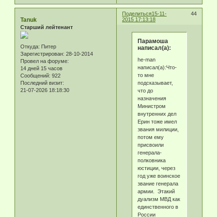
Поделиться
15-11-
44
Tanuk
2015 17:13:18
Старший лейтенант
Парамоша
Откуда:
Питер
написал(а):
Зарегистрирован
: 28-10-2014
he-man
Провел на форуме:
написал(а):Что-
14 дней 15 часов
то мне
Сообщений:
922
подсказывает,
Последний визит:
21-07-2026 18:18:30
что до
назначения
Министром
внутренних дел
Ерин тоже имел
звания милиции,
потом ему
присвоили
генерала-
полковника
юстиции, через
год уже воинское
звание генерала
армии. Этакий
дуализм МВД как
единственного в
России