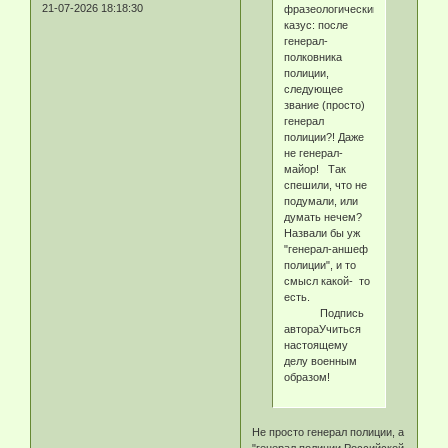
21-07-2026 18:18:30
фразеологический
казус: после
генерал-
полковника
полиции,
следующее
звание (просто)
генерал
полиции?! Даже
не генерал-
майор! Так
спешили, что не
подумали, или
думать нечем?
Назвали бы уж
"генерал-аншеф
полиции", и то
смысл какой- то
есть.
Подпись
автораУчиться
настоящему
делу военным
образом!
Не просто генерал полиции, а
"генерал полиции Российской