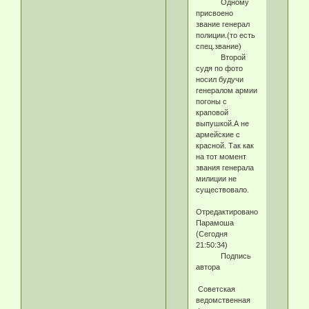
Одному
присвоено
звание генерал
полиции.(то есть
спец.звание)
Второй
судя по фото
носил будучи
генералом армии
погоны с
краповой
выпушкой.А не
армейские с
красной. Так как
на тот момент
звания генерала
милиции не
существовало.
Отредактировано
Парамоша
(Сегодня
21:50:34)
Подпись
автора
Советская
ведомственная