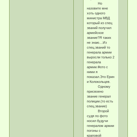
Но
назовите мне
хоть одного
министра МВД
который из спец
званий получил
армейское
звание?Я таких
не знаю....Из
спец.званий то
генерала армии
выросли только 2
генерала
армии.Фото с
ними я
показал.Это Ерин
и Колокольцев.
Одному
присвоено
звание генерал
полиции.(то есть
спец.звание)
Второй
судя по фото
носил будучи
генералом армии
погоны с
краповой