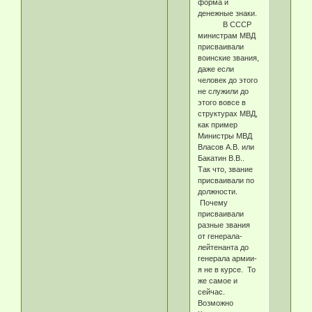
форма и
денежные знаки.
В СССР
министрам МВД
присваивали
воинские звания,
даже если
человек до этого
не служили до
этого вовсе в
структурах МВД,
как пример
Министры МВД
Власов А.В. или
Бакатин В.В..
Так что, звание
присваивали по
должности.
Почему
присваивали
разные звания
от генерала-
лейтенанта до
генерала армии-
я не в курсе. То
же самое и
сейчас.
Возможно