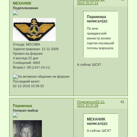
МЕХАНИК
2015 15:27:14
Подполковник
Парамоша
написал(а):
По мне
гражданский
министр волею
партии носивший
Откуда:
МОСКВА
погоны маршала.
Зарегистрирован
: 12-11-2009
Провел на форуме:
4 месяца 22 дня
Сообщений:
4063
А сейчас ШСК?
Возраст:
68
[1957-09-21]
.:
Последний визит:
02-12-2018 10:39:33
Поделиться
15-11-
41
Парамоша
2015 15:37:28
Генерал-майор
МЕХАНИК
написал(а):
А сейчас ШСК?