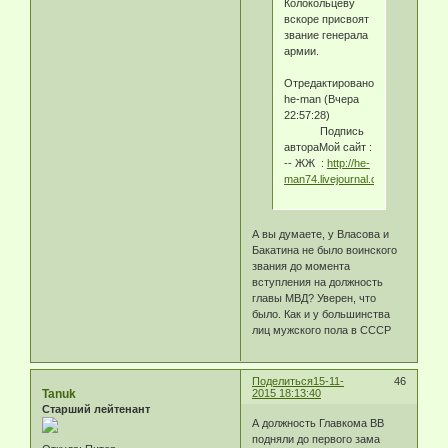
Колокольцеву
вскоре присвоят
звание генерала
армии.
Отредактировано
he-man (Вчера
22:57:28)
Подпись
автораМой сайт :
-- ЖЖ :
http://he-
man74.livejournal.com/
А вы думаете, у Власова и
Бакатина не было воинского
звания до момента
вступления на должность
главы МВД? Уверен, что
было. Как и у большинства
лиц мужского пола в СССР
Поделиться
15-11-
46
Tanuk
2015 18:13:40
Старший лейтенант
А должность Главкома ВВ
подняли до первого зама