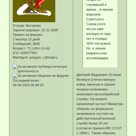
служивший в
армии....в звании
маршала
Советского
Союза.(хотя
Откуда:
Кострома
нет,на заре
Зарегистрирован
: 12-11-2009
молодости пару
Провел на форуме:
лет в отрядах
2 месяца 10 дней
ЧОН послужил).
Сообщений:
3605
Но в звании
Возраст:
71
[1954-10-06]
ICQ:
628477362
рядового,или
Mail Agent:
polygon_v@mail.ru
мл.командира.
.:
Дмитрий Фёдорович Устинов
Великую Отечественную
Последний визит:
войну закончил в звании
04-08-2026 00:48:10
генерал-полковника
инженерно-артиллерийской
службы. На момент
назначения на пост Министра
обороны он формально
непрерывно состоял на
действительной военной
службе более 20 лет
(согласно приказа МО СССР
с 1955г.). Таким образом,