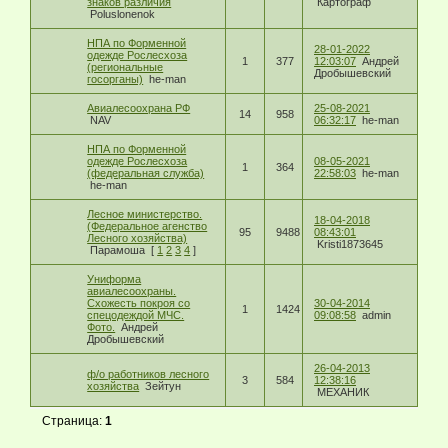
знаков различия
Картограф
Poluslonenok
НПА по Форменной
28-01-2022
одежде Рослесхоза
1
377
12:03:07
Андрей
(региональные
Дробышевский
госорганы)
he-man
Авиалесоохрана РФ
25-08-2021
14
958
NAV
06:32:17
he-man
НПА по Форменной
одежде Рослесхоза
08-05-2021
1
364
(федеральная служба)
22:58:03
he-man
he-man
Лесное министерство.
18-04-2018
(Федеральное агенство
95
9488
08:43:01
Лесного хозяйства)
Kristi1873645
Парамоша
[
1
2
3
4
]
Униформа
авиалесоохраны.
Схожесть покроя со
30-04-2014
1
1424
спецодеждой МЧС.
09:08:58
admin
Фото.
Андрей
Дробышевский
26-04-2013
ф/о работников лесного
3
584
12:38:16
хозяйства
Зейтун
МЕХАНИК
Страница:
1