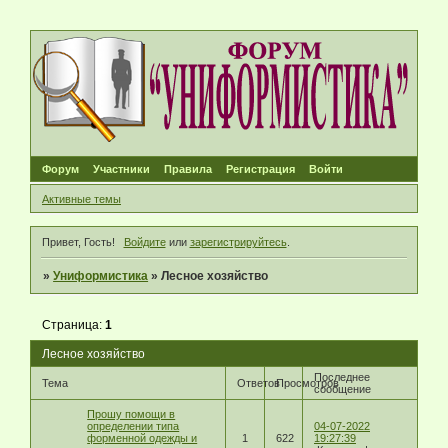
Форум
Участники
Правила
Регистрация
Войти
Активные темы
Привет, Гость!
Войдите
или
зарегистрируйтесь
.
»
Униформистика
»
Лесное хозяйство
Страница:
1
Лесное хозяйство
Последнее
Тема
Ответов
Просмотров
сообщение
Прошу помощи в
определении типа
04-07-2022
форменной одежды и
1
622
19:27:39