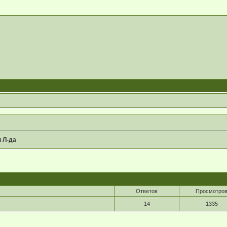
 Л-да
Ответов
Просмотро
14
1335