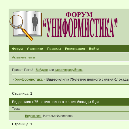
Форум
Участники
Правила
Регистрация
Войти
Активные темы
Привет, Гость!
Войдите
или
зарегистрируйтесь
.
»
Униформистика
»
Видео-клип к 75-летию полного снятия блокады
Страница:
1
Видео-клип к 75-летию полного снятия блокады Л-да
Тема
Видеоклип.
Наталья Филиппова
Страница:
1