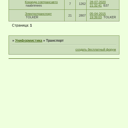
Kокарда совтрансавто
28-07-2020
7
1262
naabrimees
21:32:41
Б37
Электротранспорт
05-04-2015
21
2807
TOLKER
19:39:03
TOLKER
Страница:
1
»
Униформистика
»
Транспорт
создать бесплатный форум