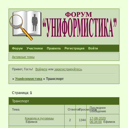
Форум
Участники
Правила
Регистрация
Войти
Активные темы
Привет, Гость!
Войдите
или
зарегистрируйтесь
.
»
Униформистика
»
Транспорт
Страница:
1
Транспорт
Последнее
Тема
Ответов
Просмотров
сообщение
Кокарда и пуговицы
17-08-2020
2
1344
Ефимок
06:34:00
Ефимок